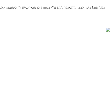
מזל טוב! נולד לכם בן!נאמר לכם ע"י הצוות הרפואי שיש לו היפוספדיאס (נולד חצי/נימול)ויש לקבוע תור לאורולוג ילדים.ברית המילה אמורה להתקיים עוד מספר ימים, עולים לכם הרבה שאלות וחששות,מה ההשלכות...