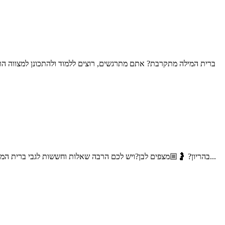
ברית המילה מתקרבת? אתם מתרגשים, רוצים ללמוד ולהתכונן למצווה הר
בהריון? 🤰🏼מצפים לבן?ויש לכם הרבה שאלות וחששות לגבי ברית המילה;האם זה כואב? האם זה מסוכן? איך בוחרים מוהל? על מה צריך להקפיד? שלום אני דוד דדון, מוהל מוסמך, ומוהל במשרד הבטחון...