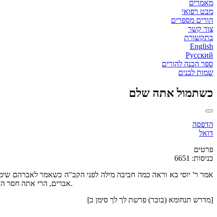
מאמרים
מבט רפואי
הורים מספרים
צור קשר
בתקשורת
English
Русский
ספר הכנה להורים
שמות לבנים
כשתמול אתה שלם
הדפסה
דואל
פרטים
כניסות: 6651
אמר ר' יוסי בא וראה כמה חביבה מילה לפני הקב"ה כשאמר לאברהם שימו
אברים, הרי אתה חסר ה' אברים, וכשתמול אתה שלם, אמר לפניו רבונו של עולם היאך, א"ל לא יקרא עוד את שמך אברם, והיה שמך אברהם (בראשית יז ה), ואתה נעשה שלם.
[מדרש תנחומא (בובר) פרשת לך לך סימן כ]