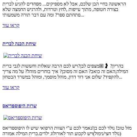
הראשונה בחיי הבן שלכם, אבל לא מספיקים... מפחדים להגיע לברית
בצורה חטופה, מתוך עייפות ,לחץ וטרדות, ולהרגיש החמצה שלא
פתחתם ספר? ומה עם דבר תורה משמעותי...
קראו עוד
שיחת הכנה לברית
בהריון? 🤰🏼מצפים לבן?ויש לכם הרבה שאלות וחששות לגבי ברית
המילה;האם זה כואב? האם זה מסוכן? איך בוחרים מוהל? על מה צריך
להקפיד? שלום אני דוד דדון, מוהל מוסמך, ומוהל במשרד הבטחון...
קראו עוד
שרות היפוספדיאס
מזל טוב! נולד לכם בן!נאמר לכם ע"י הצוות הרפואי שיש לו היפוספדיאס
(נולד חצי/נימול)ויש לקבוע תור לאורולוג ילדים.ברית המילה אמורה