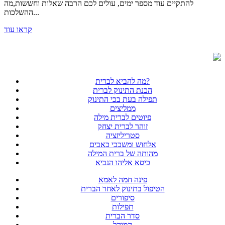
להתקיים עוד מספר ימים, עולים לכם הרבה שאלות וחששות,מה
ההשלכות...
קראו עוד
מה להביא לברית?
הכנת התינוק לברית
תפילה בעת בכי התינוק
ממליצים
פיוטים לברית מילה
זוהר לברית יצחק
סטריליזציה
אלחוש ומשככי כאבים
מהותה של ברית המילה
כיסא אליהו הנביא
פינה חמה לאמא
הטיפול בתינוק לאחר הברית
סיפורים
תפילות
סדר הברית
המוהל