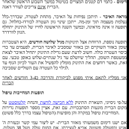
דימום
- כתמי דם קטנים המצויים בטיטול במשך השבוע הראשון שלאחר
צריכים לעורר דאגה.
הברית
אינם
מראה האיבר
- תיתכן נפיחות על האיבר, מתחת לעטרה, שבדרך-כלל
נעלמת מעצמה תוך זמן-מה. ייתכן שינוי גוון העטרה לבורדו-כחלחל. גם
תופעה זו אינה מדאיגה, ובמשך השנה הראשונה לחייו של התינוק יתחלף
הגוון לוורדרד.
תופעה נוספת, הרווחת אצל תינוקות
מגיל שלושה חודשים
, היא הצטברות
שומן באזור השוקיים וכן באזור שמסביב לאיבר הברית, לפעמים עד כדי
כיסוי העטרה כולה. חשוב לדעת שעם גדילת התינוק יתחיל האיבר לצאת
ממעטפת השומן, תהליך שיושלם עד גיל שנתיים-שלוש באופן טבעי. עם
זאת, כאשר רוחצים את התינוק מומלץ להפשיל את העור לכיוון הגוף עד
לגילוי כל העטרה עם השוליים שסביבה.
אני ממליץ לתאם איתי מפגש לביקורת והדרכה כ3-4 חודשים לאחר
הברית
תופעות המחייבות טיפול
על-פי ניסיוני, השארת התינוק
ללא חבישה לוחצת
והנחת
קלטוסטט
על
מקום הברית מונעות הסתבכויות. עם זאת, אציין מספר תופעות נדירות
המחייבות טיפול במקרה והן מופיעות (הטיפול עצמו בדרך כלל פשוט).
אם ישנו דימום משמעותי מאזור הברית- יש ליצור עמי קשר ובעזרת ה'
אגיע ובפעולה פשוטה אביא לעצירתו. אם החום עולה מעל 38 מעלות,