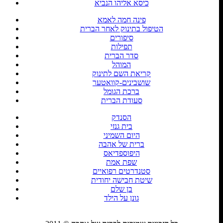
כיסא אליהו הנביא
פינה חמה לאמא
הטיפול בתינוק לאחר הברית
סיפורים
תפילות
סדר הברית
המוהל
קריאת השם לתינוק
שושבינים-קוואטער
ברכת הגומל
סעודת הברית
הסנדק
בית גנזי
היום השמיני
ברית של אהבה
היפוספדיאס
שפת אמת
סטנדרטים רפואיים
שיטת חבישה יחודית
בן שלם
גונן על הילד