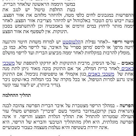
במשך היממה הראשונה שלאחר הברית.
בעת החלפת טיטול יש לנגב את
ההפרשות במגבונים לחים כלפי מטה, ולהיזהר מלזהם את אזור הפצע.
בעת ייבוש גדם הטבור באלכוהול יש להיזהר מצריבת אזור הפצע. לאחר
יממה מותר לרחוץ במים זורמים או באמבטיה וכן להתשתמש בסבון
תינוקות. אין לשפשף את אזור הפצע.
חיטוי וריפוי
–לאחר נפילת ה
קלטוסטט
יש למרוח משחת חיטוי והרגעה
'ויטה מרפן' או לרסס 'מרפן ספריי' על האיבר, עד לריפוי מלא. כמו כן,
מומלץ להרבות במקלחות לאחר יממה מביצוע הברית ועד לריפוי מושלם.
כאבים
– על-פי הניסיון, מרבית התינוקות לא יזדקקו לתוספת של
משככי
כאבים
לאחר ברית המילה, אך אם התינוק בוכה מאוד ניתן לתת מנה
אחת של
משככי כאבים
כגון אקמולי או טיפטיפות נובימול. אם התינוק
אינו נרגע למרות הטיפול, או בכל מקרה של בכי המלווה באי-שקט ניכר
(נדיר ביותר), יש ליצור עמי קשר.
תהליך ההחלמה
הפרשה
- במהלך הריפוי מצטברת על איבר הברית הפרשה צהובה לבנה
(הנראית כעין קרום),מדובר בחומר בשם "פיברין" המופרש משולי עור
הערלה שמטרתו להתחיל את תהליך הגלדת הפצע והריפוי. זו אינה
הפרשה מוגלתית, היא חלק מהתהליך הטיבעי והבריא של הריפוי, היא
אינה יורדת בשטיפה והיא נעלמת מעצמה כעבור כשבועיים.