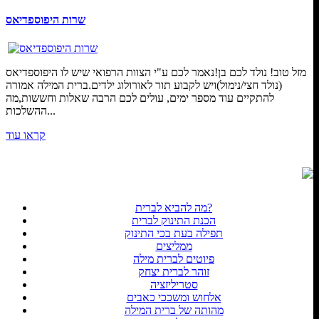
שרות היפוספדיאס
מזל טוב! נולד לכם בן!נאמר לכם ע"י הצוות הרפואי שיש לו היפוספדיאס
(נולד חצי/נימול)ויש לקבוע תור לאורולוג ילדים.ברית המילה אמורה
להתקיים עוד מספר ימים, עולים לכם הרבה שאלות וחששות,מה
ההשלכות...
קראו עוד
מה להביא לברית?
הכנת התינוק לברית
תפילה בעת בכי התינוק
ממליצים
פיוטים לברית מילה
זוהר לברית יצחק
סטריליזציה
אלחוש ומשככי כאבים
מהותה של ברית המילה