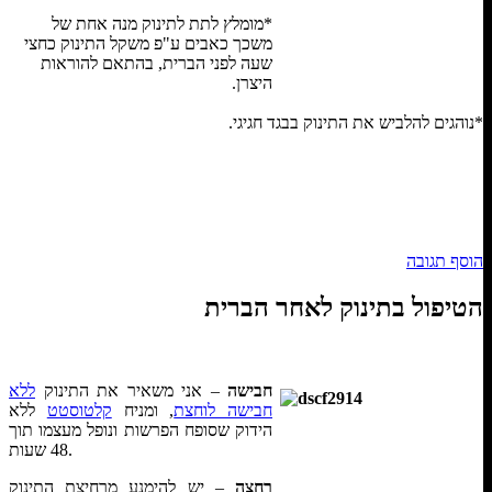
*מומלץ לתת לתינוק מנה אחת של
משכך כאבים ע"פ משקל התינוק כחצי
שעה לפני הברית, בהתאם להוראות
היצרן.
*נוהגים להלביש את התינוק בבגד חגיגי.
הוסף תגובה
Що робити в ситуації, коли потрібні позикові кошти, а застави
з автоматичним схваленням
онлайн. Если у вас есть мо
הטיפול בתינוק לאחר הברית
попробовать оформить
кредит по СМС
. Это займет всего не
Какая мотивация выдавать
первый кредит без процентов в Ук
б
חבישה
– אני משאיר את התינוק
ללא
Онлайн на банківську картку
позика без поручителів
вида
חבישה לוחצת
, ומניח
קלטוסטט
ללא
оформлення відбувається в офісі. Вивчіть наш рейтинг МФО
הידוק שסופח הפרשות ונופל מעצמו תוך
картку цілодобово
24/7 
48 שעות.
רחצה
– יש להימנע מרחיצת התינוק