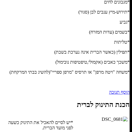
*מגבונים לחים
*תירוש-מיץ ענבים לבן (סגור)
*גביע
*בשמים (עדות המזרח)
*טליתות
*תפילין (כאשר הברית אינה נערכת בשבת)
*משכך כאבים (אקמולי,טיפטיפות נובימול)
*משחה "ויטה מרפן" או תרסיס "מרפן ספריי"(להשיג בבתי המרקחת)
הוסף תגובה
הכנת התינוק לברית
*יש לסיים להאכיל את התינוק כשעה
לפני מועד הברית.