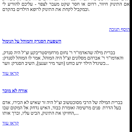
אם התינוק חיוור, רדום או חסר שקט מעבר לצפוי - עליכם להודיע לי
ובמקביל לקחת את התינוק לרופא הילדים בהקדם.
הוסף תגובה
השפעת הסנדק והמוהל על הנימול
בברית מילה שהאדמו"ר ר' נחום מרחמיסטריבקע זצ"ל היה סנדק,
והאדמו"ר ר' אברהם מסלונים זצ"ל היה המוהל, אמר לו המוהל לסנדק:
כשיגדל הילד ידע כוחנו [ווער מיר זענען], השיב הסנדק: ווער...
קראו עוד
אורח לא מוכר
בברית המילה של הרבי מסוכטשוב זצ"ל היה זר שאיש לא הכירו, אדם
בעל הדרת פנים מרשימה ואומרת כבוד, האיש נדחק אל המקום שבו
החזיקו את התינוק, הביט עליו, וברך אותו,...
קראו עוד