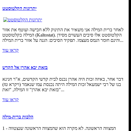
יתרונות הקלטוסטט
לאחר ברית המילה אני משאיר את התינוק ללא חבישה ועוטף את אזור
המילה בקלטוסטט (Kaltostat). הקלטוסטט אלו סיבים העשוים מסידן
והינם חומר הנמס מעצמו. תפקיד הסיבים: הגנה על אזור ברית המילה...
קראו עוד
בזאת יבא אהרן אל הקדש
דבר אחר, באיזה זכות היה אהרן נכנס לבית קדשי הקדשים, א"ר חנינא
בנו של רבי ישמעאל זכות המילה היתה נכנסת עמו שנאמר (ויקרא טז)
"בזאת יבא אהרן" זו המילה, "זאת...
קראו עוד
הלכות ברית-מילה
1 - המצווה הראשונה. לא מקרה הוא שהמצווה הראשונה שנצטווה