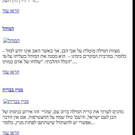
וד"ר לירן לוין חשון...
קראו עוד
המוהל
מצוות המילה מוטלת על אבי הבן, אך כאשר האב אינו יודע למול –
כלומר: במרבית המקרים בימינו – הוא ממנה את המוהל כשליחו על-פי
הכלל ההלכתי: "שלוחו של אדם כמותו"....
קראו עוד
מניין בברית
נוהגים לערוך את ברית המילה ברוב עם, שהרי זהו אירוע כניסתו של
הבן לעם ישראל, וה'עם' כולו שמח על ההצטרפות. אם אין הדבר
אפשרי יש להשתדל שישתתפו לפחות מניין, כלומר...
קראו עוד