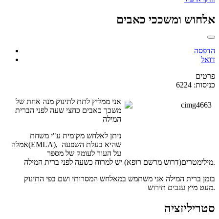
אלחוש ומשככי כאבים
הדפסה
דואל
פרטים
כניסות: 6224
אני ממליץ לתת לתינוק מנה אחת של
משכך כאבים כחצי שעה לפני הברית
המילה
ניתן לאלחש מקומית ע"י משחת
אמלה(EMLA), שהיא בעלת השפעה
על העור לעומק של מספר
מילימטרים(דרוש מרשם רופא) יש למרוח כשעה לפני ברית המילה.
בזמן ברית המילה אני משתמש במאלחש המסרותי ושם בפי התינוק
מעט מיץ ענבים תירוש.
סטריליזציה