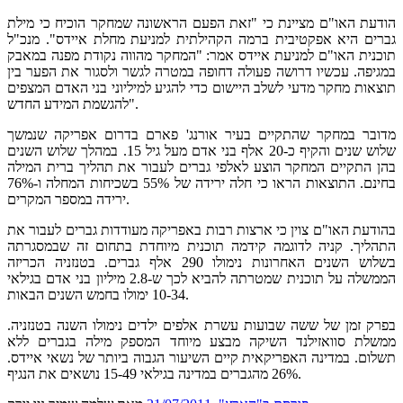
הודעת האו"ם מציינת כי "זאת הפעם הראשונה שמחקר הוכיח כי מילת
גברים היא אפקטיבית ברמה הקהילתית למניעת מחלת איידס". מנכ"ל
תוכנית האו"ם למניעת איידס אמר: "המחקר מהווה נקודת מפנה במאבק
במגיפה. עכשיו דרושה פעולה דחופה במטרה לגשר ולסגור את הפער בין
תוצאות מחקר מדעי לשלב היישום כדי להגיע למיליוני בני האדם המצפים
להגשמת המידע החדש".
מדובר במחקר שהתקיים בעיר אורנג' פארם בדרום אפריקה שנמשך
שלוש שנים והקיף כ-20 אלף בני אדם מעל גיל 15. במהלך שלוש השנים
בהן התקיים המחקר הוצע לאלפי גברים לעבור את תהליך ברית המילה
בחינם. התוצאות הראו כי חלה ירידה של 55% בשכיחות המחלה ו-76%
ירידה במספר המקרים.
בהודעת האו"ם צוין כי ארצות רבות באפריקה מעודדות גברים לעבור את
התהליך. קניה לדוגמה קידמה תוכנית מיוחדת בתחום זה שבמסגרתה
בשלוש השנים האחרונות נימולו 290 אלף גברים. בטנזניה הכריזה
הממשלה על תוכנית שמטרתה להביא לכך ש-2.8 מיליון בני אדם בגילאי
10-34 ימולו בחמש השנים הבאות.
בפרק זמן של ששה שבועות עשרת אלפים ילדים נימולו השנה בטנזניה.
ממשלת סוואזילנד השיקה מבצע מיוחד המספק מילה בגברים ללא
תשלום. במדינה האפריקאית קיים השיעור הגבוה ביותר של נשאי איידס.
26% מהגברים במדינה בגילאי 15-49 נושאים את הנגיף.