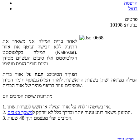
הדפסה
דואל
פרטים
כניסות: 10198
לאחר ברית המילה אני משאיר את
התינוק ללא חבישה ועוטף את אזור
המילה בקלטוסטט (Kaltostat).
הקלטוסטט אלו סיבים העשוים מסידן
והינם חומר הנמס מעצמו.
תפקיד הסיבים:
הגנה
על אזור ברית
המילה מצואה ושתן בשעות הראשונות לאחר המילה.בנוסף חומר הסידן
של אזור הברית.
שבסיבים עוזר ב
ריפוי מהיר
יתרונות שיטת הסיבים הם:
1. אין בשיטה זו לחץ על אזור המילה או חשש לעצירת שתן.
.
2. התינוק נישאר רגוע ונינוח יותר ובדרך כלל לא יזדקק ל
משכך כאבים
3. הסיבים יפלו מעצמם תוך 48 שעות.
קרא עוד...