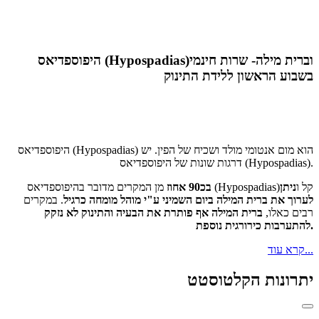
היפוספדיאס (Hypospadias)וברית מילה- שרות חינמי
בשבוע הראשון ללידת התינוק
היפוספדיאס (Hypospadias) הוא מום אנטומי מולד ושכיח של הפין. יש
דרגות שונות של היפוספדיאס (Hypospadias).
מן המקרים מדובר בהיפוספדיאס (Hypospadias)קל ו
ניתן
בכ90 אחוז
לערוך את ברית המילה ביום השמיני ע"י מוהל מומחה כרגיל
. במקרים
רבים כאלו,
ברית המילה אף פותרת את הבעיה והתינוק לא נזקק
להתערבות כירורגית נוספת.
קרא עוד...
יתרונות הקלטוסטט