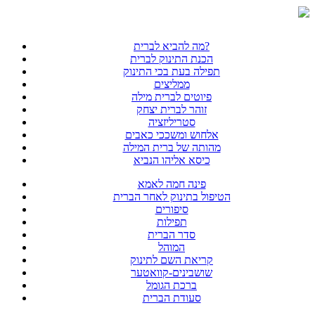
מה להביא לברית?
הכנת התינוק לברית
תפילה בעת בכי התינוק
ממליצים
פיוטים לברית מילה
זוהר לברית יצחק
סטריליזציה
אלחוש ומשככי כאבים
מהותה של ברית המילה
כיסא אליהו הנביא
פינה חמה לאמא
הטיפול בתינוק לאחר הברית
סיפורים
תפילות
סדר הברית
המוהל
קריאת השם לתינוק
שושבינים-קוואטער
ברכת הגומל
סעודת הברית