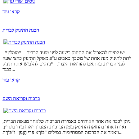
קראו עוד
הכנת התינוק לברית
*יש לסיים להאכיל את התינוק כשעה לפני מועד הברית. *מומלץ
לתת לתינוק מנה אחת של משכך כאבים ע"פ משקל התינוק כחצי שעה
לפני הברית, בהתאם להוראות היצרן. *נוהגים להלביש את התינוק
בבגד...
קראו עוד
ברכות וקריאת השם
ניתן לכבד את אחד האורחים באמירת הברכות שלאחר מעשה הברית,
ואורח אחר בהחזקת התינוק בזמן הברכות. המברך יאחז בידו כוס יין,
ויאמר את הברכות המסתיימות במילים "בּוֹרֵא פְּרִי הַגָּפֶן" ו"כּוֹרֵת...