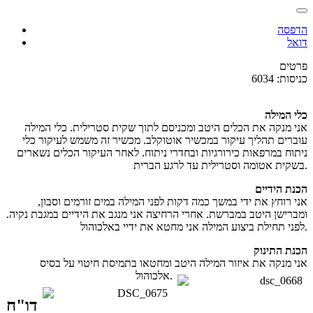
הדפסה
דואל
פרטים
כניסות: 6034
כלי המילה
אני מנקה את הכלים היטב ומכניסם לתוך שקית סטרילית. כלי המילה
עוברים תהליך עיקור במכשיר אוטוקלב. מכשיר זה משמש לעיקור כלי
ניתוח במרפאות כירורגיות ובחדרי ניתוח. לאחר העיקור הכלים נשארים
בשקית אטומה וסטרילית עד לרגע הברית.
הכנת הידיים
אני רוחץ את ידי במשך כמה דקות לפני המילה במים זורמים וסבון,
ומברישן היטב במברשת. אחרי הרחיצה אני מנגב את הידיים במגבת נקיה.
לפני תחילת ביצוע המילה אני מחטא את ידיי באלכוהול.
הכנת התינוק
אני מנקה את איזור המילה היטב ומחטאו בתמיסת חיטוי על בסיס
אלכוהול.
דו"ח