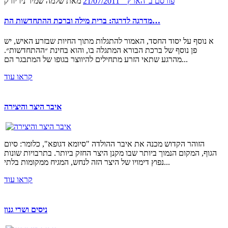
פורסם ב"הארץ" 21/07/2011
מאת שלמה שמיר ניו יורק
מדרגה לדרגה: ברית מילה וברכת ההתחדשות הת…
א נוסף על יסוד החסד, האמור להתגלות מתוך החיות שבזרע האיש, יש
פן נוסף של ברכת הבורא המתגלה בו, והוא בחינת ״ההתחדשות״.
מהרגע שתאי הזרע מתחילים להיווצר בגופו של המתבגר הם...
קראו עוד
איבר היצר והיצירה
הזוהר הקדוש מכנה את איבר ההולדה "סיומא דגופא", כלומר: סיום
הגוף, המקום הנמוך ביותר שבו מקנן היצר החזק ביותר. בתרבויות שונות
נפוץ דימויו של היצר הזה לנחש, המגיח ממקומות בלתי...
קראו עוד
ניסים ושרי גנון