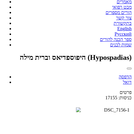
מאמרים
מבט רפואי
הורים מספרים
צור קשר
בתקשורת
English
Русский
ספר הכנה להורים
שמות לבנים
היפוספדיאס וברית מילה (Hypospadias)
הדפסה
דואל
פרטים
כניסות: 17155