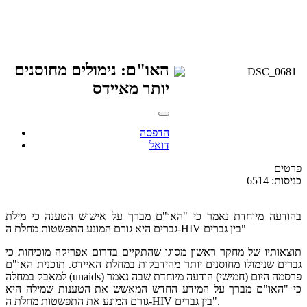
האו"ם: נימולים מחוסנים
יותר מאיידס
הדפסה
דואל
פרטים
כניסות: 6514
בהודעה מיוחדת נאמר כי "האו"ם מברך על אישוש הטענה כי מילת
גברים היא גורם המונע התפשטות מחלת ה-HIV בין גברים"
תוצאותיו של מחקר ראשון מסוגו שהתקיים בדרום אפריקה מוכיחות כי
גברים שנימולו מחוסנים יותר מהידבקות במחלת האיידס. תוכנית האו"ם
למאבק במחלה (unaids) פרסמה היום (חמישי) הודעה מיוחדת שבה נאמר
כי "האו"ם מברך על המידע החדש המאשש את הטענות שמילה היא
גורם המונע את התפשטות מחלת ה-HIV בין גברים".