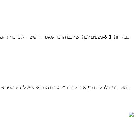
בהריון? 🤰🏼מצפים לבן?ויש לכם הרבה שאלות וחששות לגבי ברית המילה;האם זה כואב? האם זה מסוכן? איך בוחרים מוהל? על מה צריך להקפיד? שלום אני דוד דדון, מוהל מוסמך, ומוהל במשרד הבטחון...
מזל טוב! נולד לכם בן!נאמר לכם ע"י הצוות הרפואי שיש לו היפוספדיאס (נולד חצי/נימול)ויש לקבוע תור לאורולוג ילדים.ברית המילה אמורה להתקיים עוד מספר ימים, עולים לכם הרבה שאלות וחששות,מה ההשלכות...