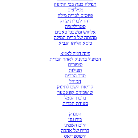
תפילה בעת בכי התינוק
ממליצים
פיוטים לברית מילה
זוהר לברית יצחק
סטריליזציה
אלחוש ומשככי כאבים
מהותה של ברית המילה
כיסא אליהו הנביא
פינה חמה לאמא
הטיפול בתינוק לאחר הברית
סיפורים
תפילות
סדר הברית
המוהל
קריאת השם לתינוק
שושבינים-קוואטער
ברכת הגומל
סעודת הברית
הסנדק
בית גנזי
היום השמיני
ברית של אהבה
היפוספדיאס