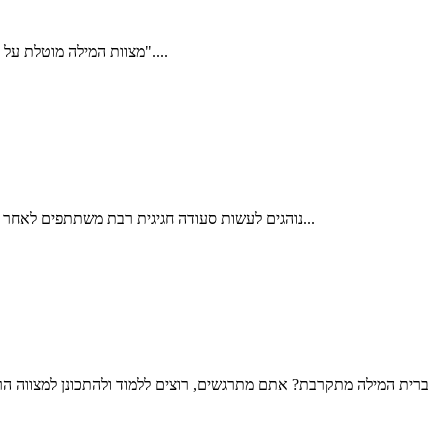
מצוות המילה מוטלת על אבי הבן, אך כאשר האב אינו יודע למול – כלומר: במרבית המקרים בימינו – הוא ממנה את המוהל כשליחו על-פי הכלל ההלכתי: "שלוחו של אדם כמותו"....
נוהגים לעשות סעודה חגיגית רבת משתתפים לאחר הברית, והיא סעודת מצווה. נוהג זה מקורו בסעודה שערך אברהם אבינו לבנו: "וַיַּעַשׂ אַבְרָהָם מִשְׁתֶּה גָדוֹל בְּיוֹם הִגָּמֵל אֶת יִצְחָק" (בראשית כ"א 8). דרכו...
ברית המילה מתקרבת? אתם מתרגשים, רוצים ללמוד ולהתכונן למצווה הר