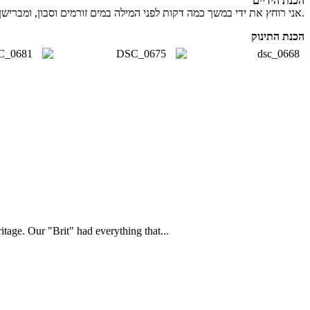
הכנת הידיים
אני רוחץ את ידי במשך כמה דקות לפני המילה במים זורמים וסבון, ומברישן היטב במברשת. אחרי הרחיצה אני מנגב את הידיים במגבת נקיה. לפני תחילת ביצוע המילה אני מחטא את ידיי באלכוהול.
הכנת התינוק
tage. Our "Brit" had everything that...