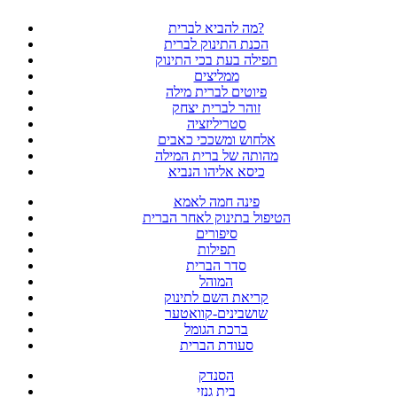
מה להביא לברית?
הכנת התינוק לברית
תפילה בעת בכי התינוק
ממליצים
פיוטים לברית מילה
זוהר לברית יצחק
סטריליזציה
אלחוש ומשככי כאבים
מהותה של ברית המילה
כיסא אליהו הנביא
פינה חמה לאמא
הטיפול בתינוק לאחר הברית
סיפורים
תפילות
סדר הברית
המוהל
קריאת השם לתינוק
שושבינים-קוואטער
ברכת הגומל
סעודת הברית
הסנדק
בית גנזי