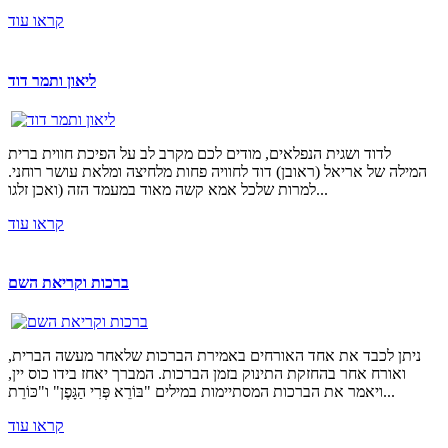
קראו עוד
ליאון ותמר דוד
לדוד ושגית הנפלאים, מודים לכם מקרב לב על הפיכת חווית ברית
המילה של אריאל (ראובן) דוד לחוויה פחות מלחיצה ומלאת עושר רוחני.
למרות שלכל אמא קשה מאוד במעמד הזה (ואכן זלגו...
קראו עוד
ברכות וקריאת השם
ניתן לכבד את אחד האורחים באמירת הברכות שלאחר מעשה הברית,
ואורח אחר בהחזקת התינוק בזמן הברכות. המברך יאחז בידו כוס יין,
ויאמר את הברכות המסתיימות במילים "בּוֹרֵא פְּרִי הַגָּפֶן" ו"כּוֹרֵת...
קראו עוד