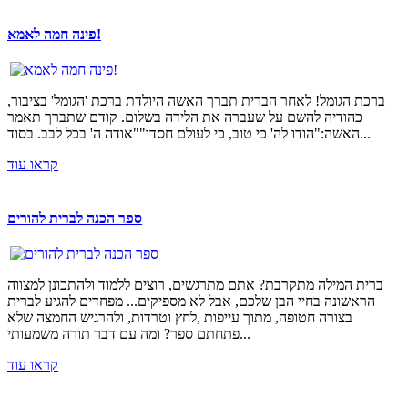
פינה חמה לאמא!
ברכת הגומל! לאחר הברית תברך האשה היולדת ברכת 'הגומל' בציבור,
כהודיה להשם על שעברה את הלידה בשלום. קודם שתברך תאמר
האשה:"הודו לה' כי טוב, כי לעולם חסדו""אודה ה' בכל לבב. בסוד...
קראו עוד
ספר הכנה לברית להורים
ברית המילה מתקרבת? אתם מתרגשים, רוצים ללמוד ולהתכונן למצווה
הראשונה בחיי הבן שלכם, אבל לא מספיקים... מפחדים להגיע לברית
בצורה חטופה, מתוך עייפות ,לחץ וטרדות, ולהרגיש החמצה שלא
פתחתם ספר? ומה עם דבר תורה משמעותי...
קראו עוד