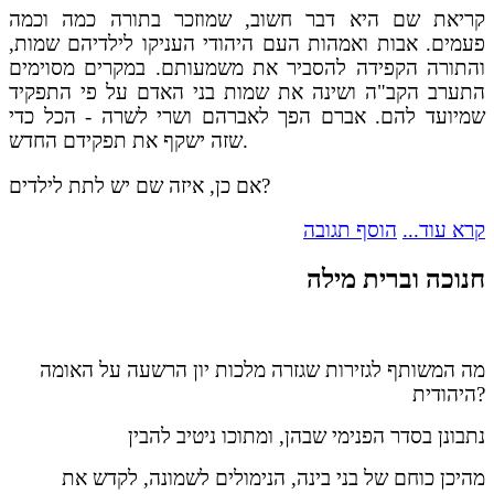
קריאת שם היא דבר חשוב, שמוזכר בתורה כמה וכמה
פעמים. אבות ואמהות העם היהודי העניקו לילדיהם שמות,
והתורה הקפידה להסביר את משמעותם. במקרים מסוימים
התערב הקב"ה ושינה את שמות בני האדם על פי התפקיד
שמיועד להם. אברם הפך לאברהם ושרי לשרה - הכל כדי
שזה ישקף את תפקידם החדש.
אם כן, איזה שם יש לתת לילדים?
קרא עוד...
הוסף תגובה
חנוכה וברית מילה
מה המשותף לגזירות שגזרה מלכות יון הרשעה על האומה
היהודית?
נתבונן בסדר הפנימי שבהן, ומתוכו ניטיב להבין
מהיכן כוחם של בני בינה, הנימולים לשמונה, לקדש את