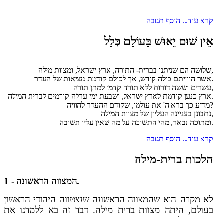
קרא עוד...
הוסף תגובה
אֵין שׁוּם יֵאוּשׁ בָּעוֹלָם כְּלָל
שלושה הם שניתנו בברית- התורה, ארץ ישראל, ומצוות מילה,
אשר הווייתם כולה קודש, אך לכולם קודמת מציאות של העדר:
עשרים וששה דורות ללא תורה קדמו למתן תורה,
ארץ כנען קודמת לארץ ישראל, ושבעת ימי ערלה קודמים לברית המילה.
מדוע כך ברא ה' את עולמו, שקודם ההעדר להוויה?
נתבונן בעניינה העליון של מצוות המילה,
ומתוכה נבאר, מהי התשובה על מה שאין עליו תשובה.
קרא עוד...
הוסף תגובה
הלכות ברית-מילה
1 - המצווה הראשונה.
לא מקרה הוא שהמצווה הראשונה שנצטווה היהודי הראשון
בעולם, היתה מצוות ברית מילה. דבר זה בא ללמדנו את