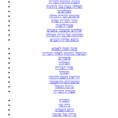
הכנת התינוק לברית
תפילה בעת בכי התינוק
ממליצים
פיוטים לברית מילה
זוהר לברית יצחק
סטריליזציה
אלחוש ומשככי כאבים
מהותה של ברית המילה
כיסא אליהו הנביא
פינה חמה לאמא
הטיפול בתינוק לאחר הברית
סיפורים
תפילות
סדר הברית
המוהל
קריאת השם לתינוק
שושבינים-קוואטער
ברכת הגומל
סעודת הברית
הסנדק
בית גנזי
היום השמיני
ברית של אהבה