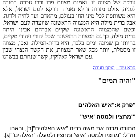
ערכה של מצווה זו. ואמנם מצוות פרו ורבו נזכרה בתורה
לפניה, אולם מצווה זו לא נאמרה דווקא לעם ישראל, אלא
היא משותפת לכל מיני החי בעולם, מהאדם ועד לחיה ולדגה.
אבל ברית מילה היא המצווה הראשונה שיועדה לעם ישראל.
וכשם שהמצווה הראשונה שקיים אברהם אבינו היתה
ברית-מילה, כך גם המצווה הראשונה שכל יהודי ויהודי מקיים,
בהיותו בן שמונה ימים בלבד, היא ברית-המילה. ואכן, מצווה
זו מסמלת, יותר מכל שאר המצוות, את הקשר הנצחי שבין
עם ישראל לאלוקיו, קשר שנחתם בבשרנו.
קרא עוד...
הוסף תגובה
"והיה תמים"
פרק א:"איש האלהים"
"מחציו ולמטה 'איש'"
התורה מכנה את משה רבינו "איש האלהים"[ב], ובארו
חז"ל: "מחציו ולמטה 'איש' ומחציו ולמעלה 'האלהים'"[ג].