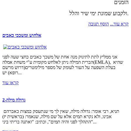
הזמנים
ולקבוע שמונת ימי שיר והלל.
קרא עוד...
הוסף תגובה
אלחוש ומשככי כאבים
אני ממליץ לתת לתינוק מנה אחת של משכך כאבים כחצי שעה לפני
הברית המילה ניתן לאלחש מקומית ע"י משחת אמלה(EMLA), שהיא
בעלת השפעה על העור לעומק של מספר מילימטרים(דרוש מרשם
רופא) יש...
קראו עוד
גדולה מילה-2
תניא, רבי אומר: גדולה מילה, שאין לך מי שנתעסק במצות כאברהם
אבינו, ולא נקרא תמים אלא על שם מילה, שנאמר: (בראשית יז)
"התהלך לפני והיה תמים", וכתיב: "ואתנה בריתי ביני...