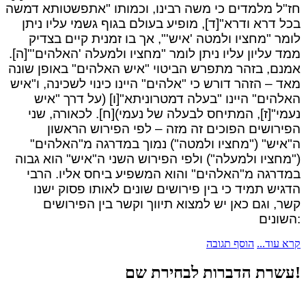
חז"ל מלמדים כי משה רבינו, וכמותו "אתפשטותא דמשה
בכל דרא ודרא"[ד], מופיע בעולם בגוף גשמי עליו ניתן
לומר "מחציו ולמטה 'איש'", אך בו זמנית קיים בצדיק
ממד עליון עליו ניתן לומר "מחציו ולמעלה 'האלהים'"[ה].
אמנם, בזהר מתפרש הביטוי "איש האלהים" באופן שונה
מאד – הזהר דורש כי "אלהים" היינו כינוי לשכינה, ו"איש
האלהים" היינו "בעלה דמטרוניתא"[ו] (על דרך "איש
נעמי"[ז], המתיחס לבעלה של נעמי)[ח]. לכאורה, שני
הפירושים הפוכים זה מזה – לפי הפירוש הראשון
ה"איש" ("מחציו ולמטה") נמוך במדרגה מ"האלהים"
("מחציו ולמעלה") ולפי הפירוש השני ה"איש" הוא גבוה
במדרגה מ"האלהים" והוא המשפיע ביחס אליו. הרבי
הדגיש תמיד כי בין פירושים שונים לאותו פסוק ישנו
קשר, וגם כאן יש למצוא תיווך וקשר בין הפירושים
השונים:
קרא עוד...
הוסף תגובה
עשרת הדברות לבחירת שם!