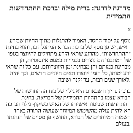
מדרגה לדרגה: ברית מילה וברכת ההתחדשות
התמידית
א
נוסף על יסוד החסד, האמור להתגלות מתוך החיות שבזרע
האיש, יש פן נוסף של ברכת הבורא המתגלה בו, והוא בחינת
״ההתחדשות״. מהרגע שתאי הזרע מתחילים להיווצר בגופו
של המתבגר הם נוצרים בכמויות כמעט אינסופיות, הן
מבחינת כמותם והן מבחינת זמן היווצרותם. עם כל זה שתאי
זרע ימותו, כל הזמן ייווצרו תאים חיוניים חדשים, וכך יהיה
לאורך שנים רבות, עד זקנה ושיבה.
ברכת פריון זו שבאדם היא גילוי של כוח ההתחדשות של
הבורא עצמו בהתהוות התמידית של הבריאה. בחינת
ההתחדשות שביסוד אישיותו של האיש כשיקוף גילוי הברכה
הא־להית עולה מהשימוש המיוחד שעושה התורה באחד
השמות המיוחדים של הבורא, החושף פן מסוים של הנהגתו
בעולם.