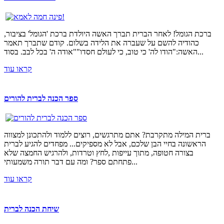
ברכת הגומל! לאחר הברית תברך האשה היולדת ברכת 'הגומל' בציבור,
כהודיה להשם על שעברה את הלידה בשלום. קודם שתברך תאמר
האשה:"הודו לה' כי טוב, כי לעולם חסדו""אודה ה' בכל לבב. בסוד...
קראו עוד
ספר הכנה לברית להורים
ברית המילה מתקרבת? אתם מתרגשים, רוצים ללמוד ולהתכונן למצווה
הראשונה בחיי הבן שלכם, אבל לא מספיקים... מפחדים להגיע לברית
בצורה חטופה, מתוך עייפות ,לחץ וטרדות, ולהרגיש החמצה שלא
פתחתם ספר? ומה עם דבר תורה משמעותי...
קראו עוד
שיחת הכנה לברית