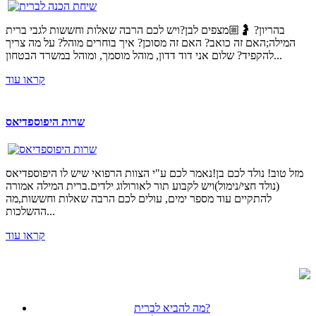
בהריון? 🤰🏼מצפים לבן?ויש לכם הרבה שאלות וחששות לגבי ברית
המילה;האם זה כואב? האם זה מסוכן? איך בוחרים מוהל? על מה צריך
להקפיד? שלום אני דוד דדון, מוהל מוסמך, ומוהל במשרד הבטחון...
קראו עוד
שרות היפוספדיאס
מזל טוב! נולד לכם בן!נאמר לכם ע"י הצוות הרפואי שיש לו היפוספדיאס
(נולד חצי/נימול)ויש לקבוע תור לאורולוג ילדים.ברית המילה אמורה
להתקיים עוד מספר ימים, עולים לכם הרבה שאלות וחששות,מה
ההשלכות...
קראו עוד
מה להביא לברית?