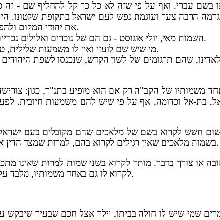
 בשם עברי. ואף על פי שזה לא כל כך קל להחליף שם - זה כד
מה הרבה צער ועוגמת נפש לעם ישראל בתקופת שלטונו. היי
את יהודי המקום ולהפעיל אינקוויזיציה נוראה ששרפה מאות ואלפי יהודים על המוקד.
השמות מאי, יולי אוגוסט - גם הם של נוכרים ואלילים נכריים. ראוי להמנע מלקרוא בהם, ואם נקראו כבר – צריך להחליפם.
מי שיש שם לועזי ואין לו משמעות שלילית, טוב שישנה את שמו לשם עברי בלשון הקדש, אבל אין בכך חובה.
בלאדינו, שהם תרגומים של לשון הקדש, שנכנסו לשפת היהודי
ד משמותיו של הקב"ה רק אם הוא מופיע בתנ"ך, כגון: צורישדי
אל, בת-אל וכדומה, אף על פי שיש להם משמעות חיובית. לפע
 שום חשש לקרוא בשם של מלאכים שהם מקובלים בעם ישראל, כג
בשמות מלאכים שאין רגילים לקרוא בהם, למרות שמצד הדין אין בזה איסור. יש חשש שהוא קורא ומזמין את המלאכים בחינם.
בה או צורך בדבר. מותר לקרוא בשני שמות למרות שאינו מתכוו
לקרוא לו גם באחד משמותיו, מלבד עלייה לתורה וכדומה שבהם צריך להקפיד לקרוא לו בשני שמותיו.
מרים שמי שיש לו חולה בביתו, יילך אצל חכם שבעיר שיבקש על