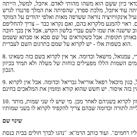
אי כיון ששֵם הוא משהו מהותי לאדם. איזבל, למשל, הייתה
תה עוד איזבל, מלכת ספרד, שהסיתה את המלך פרננדו לגרש
ם באותן תקופות. אבל כשקוראים על שם סבא או סבתא ששמם
הוא בשפות אלו - יש לקרוא על שמם בתרגום השם לעברית.
, עמנואל, מישאל וכדומה. אך אין לקרוא בשם כזה כשאינו
8.
מים השמות הללו מפעילים כוחות של מעלה ולא תמיד בכיוון
הנכון.
ון מיכאל רפאל אוריאל גבריאל וכדומה. אבל אין לקרוא
9.
ן לקרוא בשניהם לאחר מכן. מי שיש לו שני שמות, מותר
10.
שינוי שם
יו רחמים". ועוד כותב הרמ"א: "נהגו לברך חולים בבית כנסת