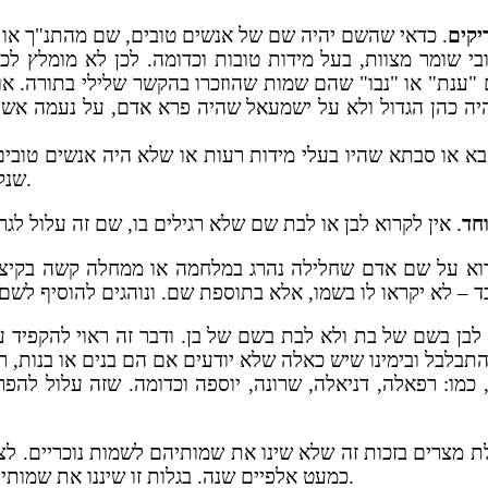
יקים
י שומר מצוות, בעל מידות טובות וכדומה. לכן לא מומלץ ל
"ענת" או "נבו" שהם שמות שהוזכרו בהקשר שלילי בתורה. א
יה כהן הגדול ולא על ישמעאל שהיה פרא אדם, על נעמה אשת נ
בא או סבתא שהיו בעלי מידות רעות או שלא היה אנשים טובי
שנקרא באותו שם בדיוק, ויותר טוב להוסיף שם שני על אותו השם.
חד
רוא על שם אדם שחלילה נהרג במלחמה או ממחלה קשה בקיצו
א לבן בשם של בת ולא לבת בשם של בן. ודבר זה ראוי להקפיד 
כמו: רפאלה, דניאלה, שרונה, יוספה וכדומה. שזה עלול להפ
ולת מצרים בזכות זה שלא שינו את שמותיהם לשמות נוכריים. לצע
כמעט אלפיים שנה. בגלות זו שיננו את שמותינו לשמות נוכריים, והדברים קשורים לעיכוב הגאולה של ישראל.