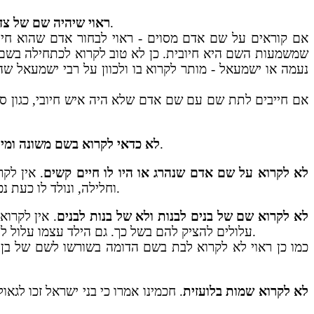
. כדאי שהשם יהיה שם של אנשים טובים, שם מהתנ"ך או שם של האבות. שמות של אנשים ישרי דרך. אנשים צדיקים.
ראוי שיהיה שם של צד
אם קוראים על שם אדם מסוים - ראוי לבחור אדם שהוא חיוב
שמשמעות השם היא חיובית. כן לא טוב לקרוא לכתחילה בשם 
נעמה או ישמעאל - מותר לקרוא בו ולכוון על רבי ישמעאל שה
אם חייבים לתת שם עם שם אדם שלא היה איש חיובי, כגון ס
. אין לקרוא לבן או לבת שם שלא רגילים בו, שם זה עלול לגרום לילדים צער כשיגדלו בין ילדים, ולפעמים גם בין מבוגרים.
לא כדאי לקרוא בשם משונה ומיו
לא לקרוא על שם אדם שנהרג או היו לו חיים קשים
. אין לק
וחלילה, ונולד לו כעת נכד – לא יקראו לו בשמו, אלא בתוספת שם. ונוהגים להוסיף לשם המקורי: חי, חיים, יחיאל, יחיה, ולכוון על שמו של מישהו אחר.
לא לקרוא שם של בנים לבנות ולא של בנות לבנים
. אין לקרו
עלולים להציק להם בשל כך. גם הילד עצמו עלול להתבלבל ובימינו שיש כאלה שלא יודעים אם הם בנים או בנות, ראוי להקפיד בדבר זה ביותר שהילדים לא יתבלבלו בדבר זה כלל.
כמו כן ראוי לא לקרוא לבת בשם הדומה בשורשו לשם של בן, 
לא לקרוא שמות בלועזית
. חכמינו אמרו כי בני ישראל זכו לגא