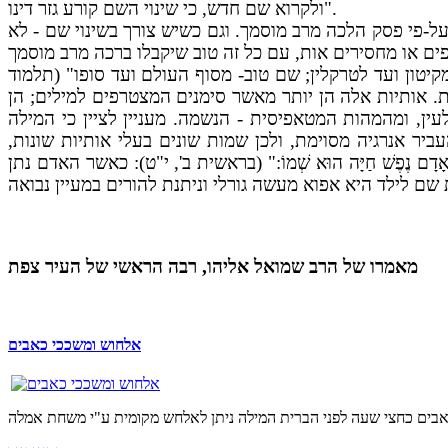
ולקרוא שם חדש, כי שינוי השם קורע גזר דינו".
ל-פי פסק הלכה מרב מוסמך. וגם כשיש צורך בשינוי שם - לא
קיטון ועד לטרקלין; שם טוב- מסוף העולם ועד סופו" (תלמוד
ת. אותיות אלה הן יותר מאשר סימנים המצטרפים למילים; הן
ין, ומהמהות המטאפיסית - הנשמה. מעניין לציין כי המילה
ר אנרגיה מסוימת, ולכן שמות שונים בעלי אותיות שונות,
 נֶפֶשׁ חַיָּה הוּא שְׁמוֹ:" (בראשית ב', י"ט): כאשר האדם נתן
מאמרו של הרב שמואל אליהו, רבה הראשי של העיר צפת
אלחוש ומשככי כאבים