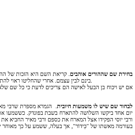
בחירת שם שההורים אוהבים
. קריאת השם היא הזכות של ההו
בינם לבין עצמם. אחרי שהחליטו ראוי להתייעץ עם רב לראות שהשם הוא שם טוב ומקובל, כי לפעמים אפשר לטעות ולקרוא בשם שלא טוב לילד ויפגע בו בהמשך החיים.
אם יש ויכוח בן הבעל לאישה הם צריכים לדעת כי כל שם שלא
לבחור שם שיש לו משמעות חיובית
. הגמרא מספרת שרבי מאיר
יום אחד ביקשו השלושה להתארח בשבת בפונדק. כששמעו את שם בעל 
ורבי יוסי הפקידו אצל המארח את כספם ורבי מאיר החביא את שלו.
בעורמה מאשתו של "כִּידוֹר", אך בעלה, ששמע על כך מאוחר י