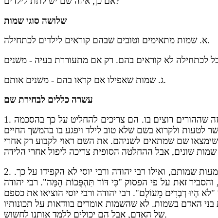
אם כן, איזה שם יש לתת לילדים?
שלושה סוגי שמות
א. שמות מתאימים וטובים שבהם קוראים לילדים לכתחילה.
ג. שמות שאפילו אם קראו בהם - משנים אותם.
עשרה כללים לבחירת שם
זה שההורים רוצים בו. הם צריכים להחליט על כך בהסכמה
1.
ד שימצאו שם שמתאים לשניהם. את השם ראוי לקבוע רק אחרי
שמותם, ואילו רבי יהודה ורבי יוסי לא הקפידו על כך.
2.
ת על פי הפסוק "כִּי דּוֹר תַּהְפֻּכוֹת הֵמָּה". רבי יהודה
וּ דְבָרִים מֵעוֹלָם". רבי יהודה ורבי יוסי הוציאו את כספם
ת בני האדם בשמות. לא שהשמות אומרים בוודאות על תכונותיו
של האדם, אבל הם יכולים ללמד אותנו לחשוש.