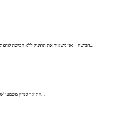
חבישה – אני משאיר את התינוק ללא חבישה לוחצת, ומניח קלטוסטט ללא הידוק שסופח הפרשות ונופל מעצמו תוך 48 שעות. רחצה – יש להימנע מרחיצת התינוק במשך היממה הראשונה שלאחר הברית....
התואר סנדק משמעו 'שותף' או 'שליח', והוא מכוון לאיש שעל ברכיו מונח התינוק בזמן הברית. הסנדק מתעטף בטלית, והאב מניח את התינוק על ברכיו – בדרך כלל על גבי כרית...