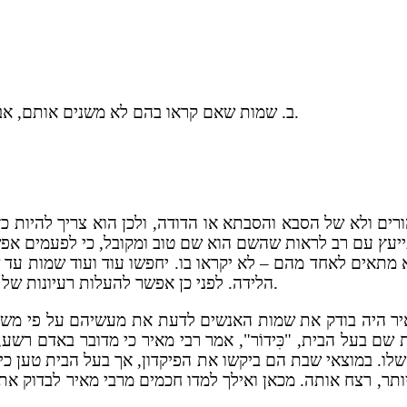
ב. שמות שאם קראו בהם לא משנים אותם, אבל לכתחילה לא קוראים בהם. רק אם מתעוררת בעיה - משנים.
רים ולא של הסבא והסבתא או הדודה, ולכן הוא צריך להיות כ
 מתאים לאחד מהם – לא יקראו בו. יחפשו עוד ועוד שמות ע
הלידה. לפני כן אפשר להעלות רעיונות של שמות שונים, אבל ההחלטה הסופית צריכה ליפול אחרי הלידה.
 היה בודק את שמות האנשים לדעת את מעשיהם על פי משמעות 
הבית, "כִּידוֹר", אמר רבי מאיר כי מדובר באדם רשע, והסביר זא
 במוצאי שבת הם ביקשו את הפיקדון, אך בעל הבית טען כי "לֹא הָי
ותר, רצח אותה. מכאן ואילך למדו חכמים מרבי מאיר לבדוק א