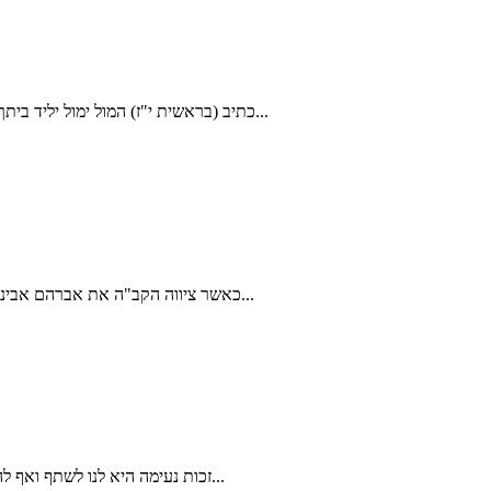
כתיב (בראשית י"ז) המול ימול יליד ביתך ומקנת כספך, אמר הקב"ה יבא טמא ויטפיל בטהור, אפשר כן, אלא המול ימול אני טהור ואברהם טהור נאה לטהור להטפל בטהור, {שיר השירים רבה...
כאשר ציווה הקב"ה את אברהם אבינו על המילה, אמר לו: "התהלך לפני והיה תמים" – שלם. בתקופות רבות לעגו לנו הגויים על הנכונות להכניס את הבנים בבריתו של אברהם, כשמשמעותה...
זכות נעימה היא לנו לשתף ואף להמליץ בכל ליבנו על המוהל דוד דדון הי"ו זהו בננו הבכור, וממילא חששנו בתחילה גם מעצם העניין וגם מכך שאיננו מכירים את המוהל.. אך, מרגע שיצרנו...