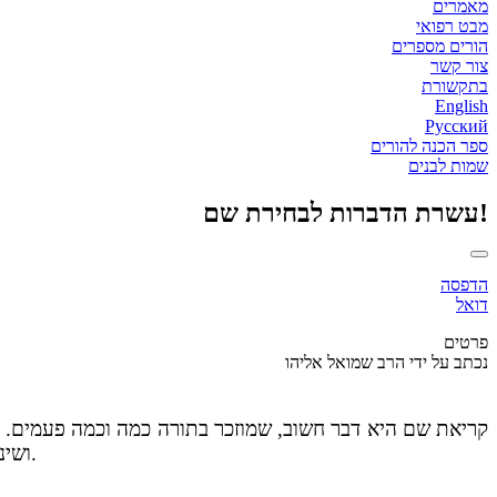
מאמרים
מבט רפואי
הורים מספרים
צור קשר
בתקשורת
English
Русский
ספר הכנה להורים
שמות לבנים
עשרת הדברות לבחירת שם!
הדפסה
דואל
פרטים
נכתב על ידי
הרב שמואל אליהו
קריאת שם היא דבר חשוב, שמוזכר בתורה כמה וכמה פעמים. 
ושינה את שמות בני האדם על פי התפקיד שמיועד להם. אברם הפך לאברהם ושרי לשרה - הכל כדי שזה ישקף את תפקידם החדש.