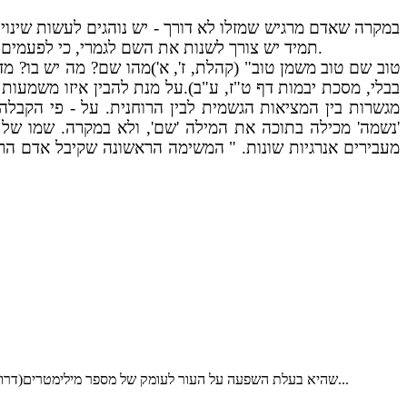
במקרה שאדם מרגיש שמזלו לא דורך - יש נוהגים לעשות שינוי
תמיד יש צורך לשנות את השם לגמרי, כי לפעמים מספיק להחסיר אות אחת ונחשב כשם אחר לגמרי. גם אם מוסיפים או מחסירים אות, עם כל זה טוב שיקבלו ברכה מרב מוסמך.
טוב שם טוב משמן טוב" (קהלת, ז', א')מהו שם? מה יש בו? מד
בבלי, מסכת יבמות דף ט"ז, ע"ב).על מנת להבין איזו משמעות
מגשרות בין המציאות הגשמית לבין הרוחנית. על - פי הקבלה
'נשמה' מכילה בתוכה את המילה 'שם', ולא במקרה. שמו של 
מעבירים אנרגיות שונות. " המשימה הראשונה שקיבל אדם הראשון בגן 
אני ממליץ לתת לתינוק מנה אחת של משכך כאבים כחצי שעה לפני הברית המילה ניתן לאלחש מקומית ע"י משחת אמלה(EMLA), שהיא בעלת השפעה על העור לעומק של מספר מילימטרים(דרוש מרשם רופא) יש...