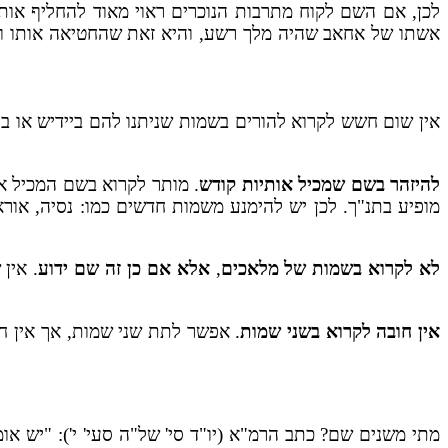
לכן, אם השם לקוח מתרבות הנוכרים ראוי מאוד להחליף אותו
אשתו של אחאב שהיה מלך רשע, והיא זאת שהחטיאה אותו וגר
אין שום חשש לקרוא להורים בשמות שניתנו להם ביידיש או 
להיזהר בשם שמכיל אותיות קודש
. מותר לקרוא בשם המכיל אח
מופיע בתנ"ך. לכן יש להימנע משמות חדשים כמו: נסיה, אור
לא לקרוא בשמות של מלאכים
,
אלא אם כן זה שם ידוע
. אין
אין חובה לקרוא בשני שמות
. אפשר לתת שני שמות, אך אין חו
מתי משנים שם? כתב הרמ"א (יו"ד סי' של"ה סעי' י'): "יש או