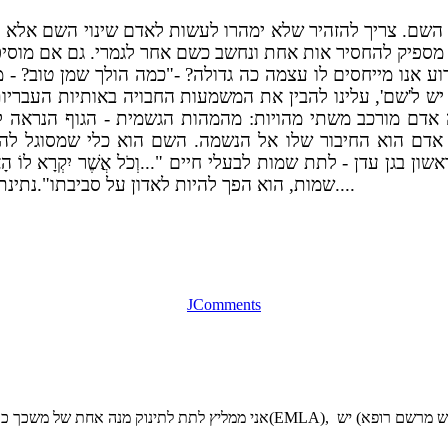
 השם. צריך להזהיר שלא ימהרו לעשות לאדם שינוי השם אלא ע
וע אנו מייחסים לו עצמה כה גדולה? -"כמה הולך שמן טוב? - מ
 יש ל'שם', עלינו להבין את המשמעות החבויה באותיות העבריו
 אדם מורכב משתי מהויות: מהמהות הגשמית - הגוף הנראה לע
אדם הוא החיבור שלו אל הנשמה. השם הוא כלי שמסוגל להעבי
עדן - לתת שמות לבעלי חיים "...וְכֹל אֲשֶׁר יִקְרָא לוֹ הָאָדָם
שמות, הוא הפך להיות לאדון על סביבתו".נתינת שם לילד היא אפוא מעשה גורלי וניתנת להורים במעיין נבואה....
JComments