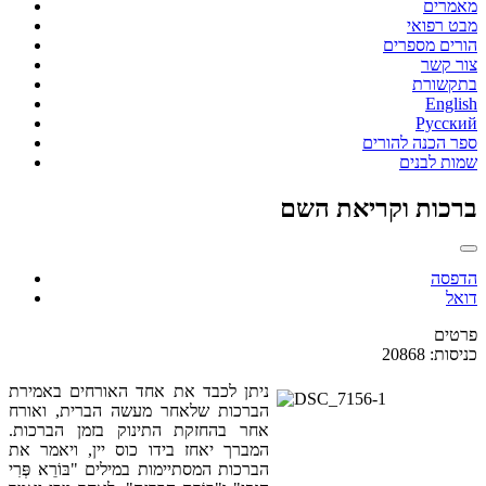
מאמרים
מבט רפואי
הורים מספרים
צור קשר
בתקשורת
English
Русский
ספר הכנה להורים
שמות לבנים
ברכות וקריאת השם
הדפסה
דואל
פרטים
כניסות: 20868
ניתן לכבד את אחד האורחים באמירת
הברכות שלאחר מעשה הברית, ואורח
אחר בהחזקת התינוק בזמן הברכות.
המברך יאחז בידו כוס יין, ויאמר את
הברכות המסתיימות במילים "בּוֹרֵא פְּרִי