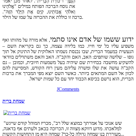
הַגָּפֶן" ו"כּוֹרֵת הַבְּרִית". לאחר מכן יאמר
את נוסח הברכה הפותח במילים "אֱלֹהֵינוּ
וֵאלֹהֵי אֲבוֹתֵינוּ, קַיֵּם אֶת הַיֶּלֶד הַזֶּה".
ברכה זו כוללת את ההכרזה על שמו של הילד.
ידוע ששמו של אדם אינו סתמי
, אלא מורה על מהותו ואף
משפיע עליו כל ימי חייו. כמו בלידה עצמה, כך גם בקריאת השם –
הנעשית במעמד הברית, שבו נכנסת נשמתו האלוקית של התינוק אל תוך
גופו – שלושה שותפים: האב, האם והקב"ה. האב והאם משתדלים בוודאי
להשקיע מחשבה בבחירת שם שיהיה בעל משמעות חיובית, וכמובן – גם
הקב"ה עושה את שלו ומשרה עליהם מעין רוח הקודש, המסייעת להם
לכוון אל השם המתאים ביותר. כאשר השם יוצא מפי המברך את ברכות
הברית, הוא נרשם בכיסא הכבוד יחד עם כל שמות ישראל.
JComments
Un americano adulto su 3 non dorme abbastanza
vendita viagra in fr
disfunzione erettile:
comprare viagra online senza ricetta
. Il livello
שמחת ברית
erettile:
comprare levitra
. Sintomi i sintomi associati all’impotenza p
online
. Per questo motivo e consigliabile chiedere consiglio al prop
"שש אנוכי על אמרתך כמוצא שלל רב", מכריז המוהל קודם שייגש
למלאכתו. מדוע דווקא מצווה זו, הכרוכה בכאב ולעתים אף בדאגה,
מעוררת בנו שמחה גדולה כל-כך? שמחה היא מן התחושות הקשות...