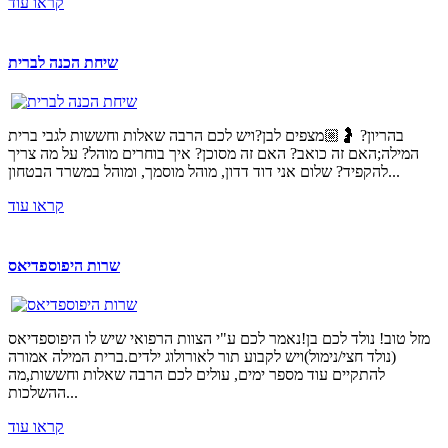
קראו עוד
שיחת הכנה לברית
בהריון? 🤰🏼מצפים לבן?ויש לכם הרבה שאלות וחששות לגבי ברית
המילה;האם זה כואב? האם זה מסוכן? איך בוחרים מוהל? על מה צריך
להקפיד? שלום אני דוד דדון, מוהל מוסמך, ומוהל במשרד הבטחון...
קראו עוד
שרות היפוספדיאס
מזל טוב! נולד לכם בן!נאמר לכם ע"י הצוות הרפואי שיש לו היפוספדיאס
(נולד חצי/נימול)ויש לקבוע תור לאורולוג ילדים.ברית המילה אמורה
להתקיים עוד מספר ימים, עולים לכם הרבה שאלות וחששות,מה
ההשלכות...
קראו עוד