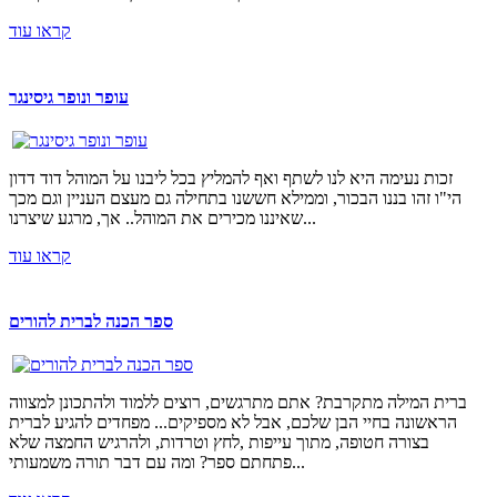
קראו עוד
עופר ונופר גיסינגר
זכות נעימה היא לנו לשתף ואף להמליץ בכל ליבנו על המוהל דוד דדון
הי"ו זהו בננו הבכור, וממילא חששנו בתחילה גם מעצם העניין וגם מכך
שאיננו מכירים את המוהל.. אך, מרגע שיצרנו...
קראו עוד
ספר הכנה לברית להורים
ברית המילה מתקרבת? אתם מתרגשים, רוצים ללמוד ולהתכונן למצווה
הראשונה בחיי הבן שלכם, אבל לא מספיקים... מפחדים להגיע לברית
בצורה חטופה, מתוך עייפות ,לחץ וטרדות, ולהרגיש החמצה שלא
פתחתם ספר? ומה עם דבר תורה משמעותי...