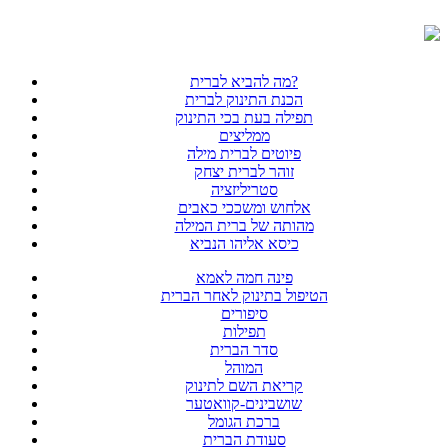
מה להביא לברית?
הכנת התינוק לברית
תפילה בעת בכי התינוק
ממליצים
פיוטים לברית מילה
זוהר לברית יצחק
סטריליזציה
אלחוש ומשככי כאבים
מהותה של ברית המילה
כיסא אליהו הנביא
פינה חמה לאמא
הטיפול בתינוק לאחר הברית
סיפורים
תפילות
סדר הברית
המוהל
קריאת השם לתינוק
שושבינים-קוואטער
ברכת הגומל
סעודת הברית