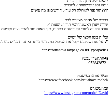
האם יהיה ניתן לערוך ברית?
ומה נספר למשפחה ? לחברים?
תור פנוי לאורולוג רק עוד 3 חודשים!!! מה עושים❓❓❓
בברית של אהבה מציעים לכם
✅ שרות ייעוץ ראשוני חינמי תוך 24 שעות
✅ עזרה והפניה לטובי האורולוגים בתחום, תוך תאום תור להתייעצות וקביעת
וכל זה בזמן הקצר של יומיים
על מנת שבינכם יקבל את הטיפול המקצועי ביותר ואתם תוכלו להגיע לברית בלב שקט 💕
https://britahava.ravpage.co.il/Hypospadias
התקשרו עכשיו📲
0528428721
חפשו אותנו בפייסבוק
https://www.facebook.com/brit.ahava.mohel/
ובאינסטגרם
https://www.instagram.com/mohel.David