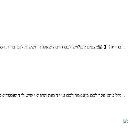
בהריון? 🤰🏼מצפים לבן?ויש לכם הרבה שאלות וחששות לגבי ברית המילה;האם זה כואב? האם זה מסוכן? איך בוחרים מוהל? על מה צריך להקפיד? שלום אני דוד דדון, מוהל מוסמך, ומוהל במשרד הבטחון...
מזל טוב! נולד לכם בן!נאמר לכם ע"י הצוות הרפואי שיש לו היפוספדיאס (נולד חצי/נימול)ויש לקבוע תור לאורולוג ילדים.ברית המילה אמורה להתקיים עוד מספר ימים, עולים לכם הרבה שאלות וחששות,מה ההשלכות...