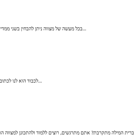
בכל מעשה של מצווה ניתן להבחין בשני ממדים: נגלה ונסתר. הממד הנגלה במעשה הברית הוא הסרת הערלה החיצונית המכסה את איבר הרבייה הזכרי; אולם בממד הנסתר אנו מזהים את הערלה...
לכבוד הוא לנו לכתוב את הדברים הבאים על המוהל דוד דדון. דוד היה המוהל בברית המילה של בננו. דוד הוא אדם יחיד ומיוחד. הגענו אליו דרך המלצה חמה של הרב שחיתן...
ברית המילה מתקרבת? אתם מתרגשים, רוצים ללמוד ולהתכונן למצווה הר