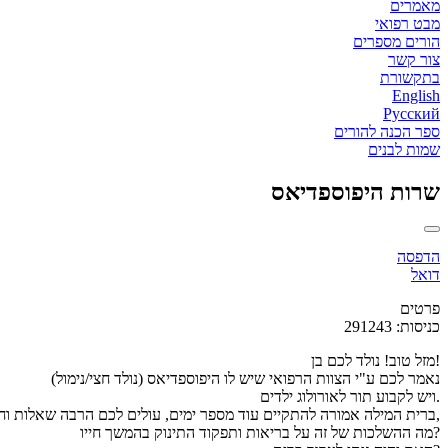
מאמרים
מבט רפואי
הורים מספרים
צור קשר
בתקשורת
English
Русский
ספר הכנה להורים
שמות לבנים
שרות היפוספדיאס
הדפסה
דואל
פרטים
כניסות: 291243
מזל טוב! נולד לכם בן!
נאמר לכם ע"י הצוות הרפואי שיש לו היפוספדיאס (נולד חצי/נימול)
ויש לקבוע תור לאורולוג ילדים.
ברית המילה אמורה להתקיים עוד מספר ימים, עולים לכם הרבה שאלות וחששות,
מה ההשלכות של זה על בריאות ותפקוד התינוק בהמשך חייו?