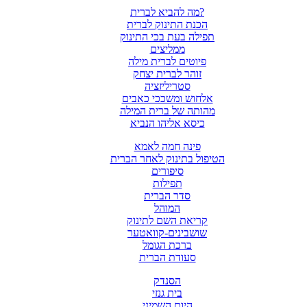
מה להביא לברית?
הכנת התינוק לברית
תפילה בעת בכי התינוק
ממליצים
פיוטים לברית מילה
זוהר לברית יצחק
סטריליזציה
אלחוש ומשככי כאבים
מהותה של ברית המילה
כיסא אליהו הנביא
פינה חמה לאמא
הטיפול בתינוק לאחר הברית
סיפורים
תפילות
סדר הברית
המוהל
קריאת השם לתינוק
שושבינים-קוואטער
ברכת הגומל
סעודת הברית
הסנדק
בית גנזי
היום השמיני