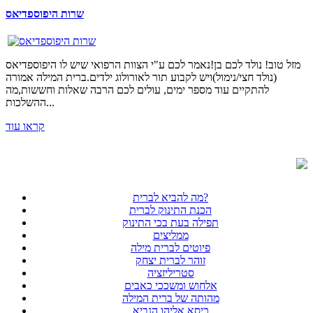
שרות היפוספדיאס
מזל טוב! נולד לכם בן!נאמר לכם ע"י הצוות הרפואי שיש לו היפוספדיאס
(נולד חצי/נימול)ויש לקבוע תור לאורולוג ילדים.ברית המילה אמורה
להתקיים עוד מספר ימים, עולים לכם הרבה שאלות וחששות,מה
ההשלכות...
קראו עוד
מה להביא לברית?
הכנת התינוק לברית
תפילה בעת בכי התינוק
ממליצים
פיוטים לברית מילה
זוהר לברית יצחק
סטריליזציה
אלחוש ומשככי כאבים
מהותה של ברית המילה
כיסא אליהו הנביא