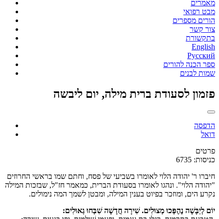
מאמרים
מבט רפואי
הורים מספרים
צור קשר
בתקשורת
English
Русский
ספר הכנה להורים
שמות לבנים
פזמון לסעודת ברית מילה, יום ליבשה
הדפסה
דואל
פרטים
כניסות: 6735
חיברו ר' יהודה הלוי לאומרו בשביעי של פסח, וחתם שמו בראשי החרוזים
"יהודה הלוי". ונהגו לאומרו בסעודת הברית, כמאמר חז"ל, שבזכות המילה
נקרע הים, ומוזכר בפיוט בענין המילה, ומבטן לשמך המה נימולים.
יוֹם לְיַבָּשָׁה נֶהֶפְּכוּ מְצוּלִים. שִׁירָה חֲדָשָׁה שִׁבְּחוּ גְאוּלִים: