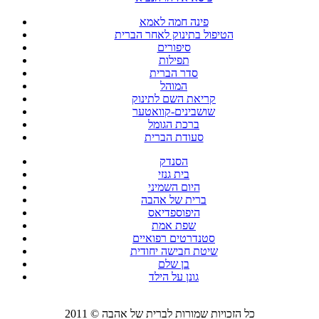
פינה חמה לאמא
הטיפול בתינוק לאחר הברית
סיפורים
תפילות
סדר הברית
המוהל
קריאת השם לתינוק
שושבינים-קוואטער
ברכת הגומל
סעודת הברית
הסנדק
בית גנזי
היום השמיני
ברית של אהבה
היפוספדיאס
שפת אמת
סטנדרטים רפואיים
שיטת חבישה יחודית
בן שלם
גונן על הילד
כל הזכויות שמורות לברית של אהבה © 2011