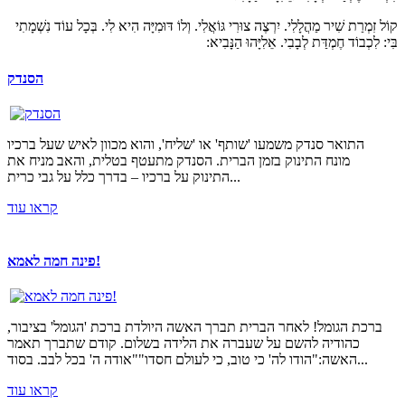
קוֹל זִמְרַת שִׁיר מַהֲלָלִי. יִרְצֶה צוּרִי גּוֹאֲלִי. וְלוֹ דּוּמִיָּה הִיא לִי. בְּכָל עוֹד נִשְׁמָתִי
בִּי: לִכְבוֹד חֶמְדַּת לְבָבִי. אֵלִיָּהוּ הַנָּבִיא:
הסנדק
Если вам срочно понадобились деньги до зарплаты, то
проверок и звонков
в Украине то, что нужно. Цілодобово
к
Україні без відмови з будь-платоспроможністю. Тільки
надоедливых звонков
кредит онлайн круглосуточно
на кар
התואר סנדק משמעו 'שותף' או 'שליח', והוא מכוון לאיש שעל ברכיו
гражданам Украины. Взяти на банківську картку
позику 
מונח התינוק בזמן הברית. הסנדק מתעטף בטלית, והאב מניח את
Відмова тут передбачена ли
התינוק על ברכיו – בדרך כלל על גבי כרית...
קראו עוד
פינה חמה לאמא!
ברכת הגומל! לאחר הברית תברך האשה היולדת ברכת 'הגומל' בציבור,
כהודיה להשם על שעברה את הלידה בשלום. קודם שתברך תאמר
האשה:"הודו לה' כי טוב, כי לעולם חסדו""אודה ה' בכל לבב. בסוד...
קראו עוד