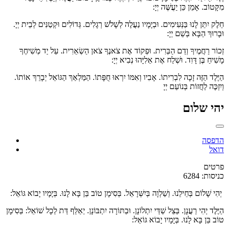
מִקָּטוֹב. אָמֵן כֵּן יַעֲשֶּׁה יְיָ:
חֵלֶק יִתֵּן לָנוּ בַּנְּעִימִים. וּבְיָמָיו נַעֲלֶה לְשָׁלֹשׁ רְגָלִים. גְּדוֹלִים וּקְטַנִּים לְבֵית יְיָ.
וּבָרוּךְ הַבָּא בְּשֵׁם יְיָ:
זְכוֹר רַחֲמֶיךָ וְדַם הַבְּרִית. וּפְקוֹד אֶת צֹאנֶךָ צֹאן הַשְׂאֵרִית. עַל יַד מְשִׁיחֶךָ
מָשִׁיחַ בֶּן דָּוִד. וּשְׁלַח אֶת אֵלִיָּהוּ נְבִיא יְיָ:
הַיֶּלֶד הַזֶּה זָכָה לִבְרִיתוֹ. אָבִיו וְאִמּוֹ יִרְאוּ חֻפָּתוֹ. הַמַּלְאַךְ הַגּוֹאֵל יְבָרֵךְ אוֹתוֹ.
וְיִזְכֶּה לַחֲזוֹת בְּנוֹעַם יְיָ
יהי שלום
הדפסה
דואל
פרטים
כניסות: 6284
יְהִי שָׁלוֹם בְּחֵילֵנוּ. וְשַׁלְוָה בְּיִשְּׁרָאֵל. בְּסִימָן טוֹב בֵּן בָּא לָנוּ. בְּיָמָיו יָבוֹא גּוֹאֵל:
הַיֶּלֶד יְהִי רַעֲנָן. בְּצֵל שַׁדַּי יִתְלוֹנָן. וּבַתּוֹרָה יִתְבּוֹנָן. יְאַלֵּף דַּת לְכָל שׁוֹאֵל: בְּסִימָן
טוֹב בֵּן בָּא לָנוּ. בְּיָמָיו יָבוֹא גּוֹאֵל: