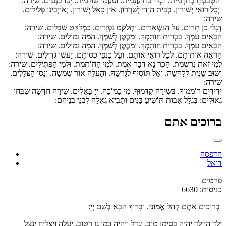
הִטְבַּעְתָּ בְּתַרְמִית. רַגְלֵי בַּת עֲנָמִית. וּפַעֲמֵי שׁוּלַמִּית. יָפוּ בַּנְּעים. שירה:
וְכָל רוֹאֵי יְשׁוּרוּן. בְּבֵית הוֹדִי יְשֹׁרְרוּן. אֵין כָּאֵל יְשׁוּרוּן. וְאוֹיְבֵינוּ פְלִילִים.
שירה:
דְּגָלַי כֵּן תָּרִים. עַל הַנִּשְׁאָרִים. וּתְלַקֵּט נִפְזָרִים. כִּמְלַקֵּט שִׁבָּלִים. שירה:
הַבָּאִים עִמְּךָ. בִּבְרִית חוֹתָמְךָ. וּמִבֶּטֶן לְשִׁמְךָ. הֵמָּה נִמּוֹלִים. שירה:
הַבָּאִים עִמְּךָ. בִּבְרִית חוֹתָמְךָ. וּמִבֶּטֶן לְשִׁמְךָ. הֵמָּה נִמּוֹלִים. שירה:
הַרְאֵה אוֹתוֹתָם. לְכָל רוֹאֵי אוֹתָם. וְעַל כַּנְפֵי כְסוּתָם. יַעֲשוּ גְדִילִים. שירה:
לְמִי זֹאת נִרְשֶׁמֶת. הַכֶּר נָא דְבַר אֱמֶת. לְמִי הַחוֹתֶמֶת. וּלְמִי הַפְּתִילִים. שירה:
וְשׁוּב שֵׁנִית לְקַדְּשָׁהּ. וְאַל תּוֹסִיף לְגָרְשָׁהּ. וְהַעֲלֵה אוֹר שִׁמְשָׁהּ. וְנָסוּ הַצְּלָלִים.
שירה:
יְדִידִים רוֹמְמוּךָ. בְּשִׁירָה קִדְּמוּךָ. מִי כָמוֹכָה. יְיָ בָּאֵלִים. שִׁירָה חֲדָשָׁה שִׁבְּחוּ
גְאוּלִים: בִּגְלַל אָבוֹת תּוֹשִׁיעַ בָּנִים וְתָבִיא גְאֻלָּה לִבְנֵי בְנֵיהֶם:
ברוכים אתם
הדפסה
דואל
פרטים
כניסות: 6630
בְּרוּכִים אַתֶּם קְהַל אֱמוּנַי. וּבָרוּךְ הַבָּא בְּשֵׁם יְיָ:
יֶלֶד הַיּוּלַד יִהְיֶה בְּסִימָן טוֹב. יִגְדַּל וְיִהְיֶה כְּמוֹ גַּן רָטוֹב. יַעֲלֶה וְיַצְלִיחַ יִנָּצֵל