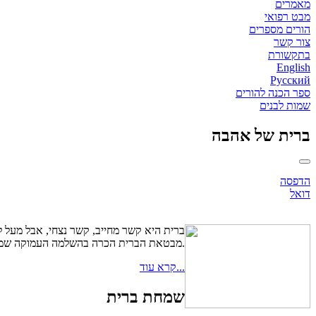
מאמרים
מבט רפואי
הורים מספרים
צור קשר
בתקשורת
English
Русский
ספר הכנה להורים
שמות לבנים
ברית של אהבה
הדפסה
דואל
ברית היא קשר מחייב, קשר נצחי, אבל מעל ל
מבטאת הברית הכרה בהשלמה העמוקה שמשלימים בני הברית זה את זה, כשכל אחד מהם מקבל מזולתו דבר-מה שהוא יקר עבורו עד כדי כך ששווה להיכנס למענו בקשר הברית.
קרא עוד...
שמחת ברית