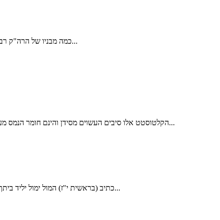
כמה מבניו של הרה"ק רבי ישעיה מפשעדבורז זצ"ל, נפטרו על פניו בקטנותם, אף היו שמתו מחמת מילה, הודיע רבנו צערו לפני רבו החוזה מלובלין זי"ע, ויברכהו והבטיחו כי בן זכר...
לאחר ברית המילה אני משאיר את התינוק ללא חבישה ועוטף את אזור המילה בקלטוסטט (Kaltostat). הקלטוסטט אלו סיבים העשוים מסידן והינם חומר הנמס מעצמו. תפקיד הסיבים: הגנה על אזור ברית המילה...
כתיב (בראשית י"ז) המול ימול יליד ביתך ומקנת כספך, אמר הקב"ה יבא טמא ויטפיל בטהור, אפשר כן, אלא המול ימול אני טהור ואברהם טהור נאה לטהור להטפל בטהור, {שיר השירים רבה...