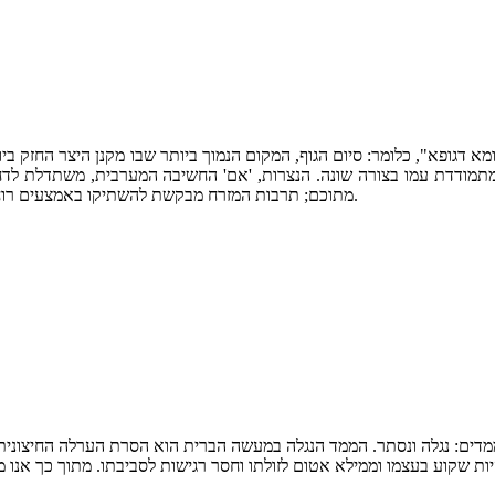
 דגופא", כלומר: סיום הגוף, המקום הנמוך ביותר שבו מקנן היצר החזק ביות
 מתמודדת עמו בצורה שונה. הנצרות, 'אם' החשיבה המערבית, משתדלת לד
מתוכם; תרבות המזרח מבקשת להשתיקו באמצעים רוחניים וגשמיים שונים ומשונים; אולם היהדות אינה נוקטת לא כך ואף לא כך.
מדים: נגלה ונסתר. הממד הנגלה במעשה הברית הוא הסרת הערלה החיצונית
ת שקוע בעצמו וממילא אטום לזולתו וחסר רגישות לסביבתו. מתוך כך אנו מ