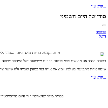
קרא עוד...
סודו של היום השמיני
הדפסה
דואל
מדוע נקבעה ברית המילה ביום השמיני ללי
בתורת הסוד אנו מוצאים שתי שיטות בהבנת משמעותו של המספר שמונה.
שיטה אחת מתבוננת בעולמנו ומוצאת אותו בנוי כמעין קובייה ולה שישה צ
קרא עוד...
בברית מילה שהאדמו"ר ר' נחום מרחמיסטריבקע זצ"ל היה סנדק, והאדמו"ר ר' אברהם מסלונים זצ"ל היה המוהל, אמר לו המוהל לסנדק: כשיגדל הילד ידע כוחנו [ווער מיר זענען], השיב הסנדק: ווער...