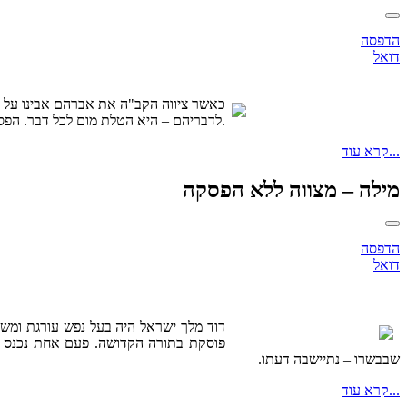
הדפסה
דואל
כאשר ציווה הקב"ה את אברהם אבינו על המ
לדבריהם – היא הטלת מום לכל דבר. הפסוק הזה מראה את ההפך – רק על-ידי ברית המילה אנו נעשים שלמים, ואילו כל מי שאינו בא בברית זו הוא בהכרח פגום.
קרא עוד...
מילה – מצווה ללא הפסקה
הדפסה
דואל
דוד מלך ישראל היה בעל נפש עורגת ומשת
פוסקת בתורה הקדושה. פעם אחת נכנס לב
שבבשרו – נתיישבה דעתו.
קרא עוד...