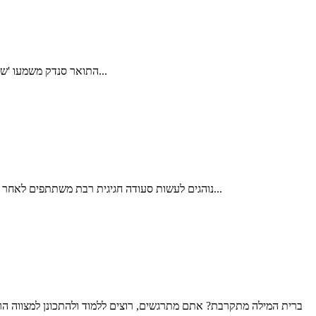
התואר סנדק משמעו 'שותף' או 'שליח', והוא מכוון לאיש שעל ברכיו מונח התינוק בזמן הברית. הסנדק מתעטף בטלית, והאב מניח את התינוק על ברכיו – בדרך כלל על גבי כרית...
נוהגים לעשות סעודה חגיגית רבת משתתפים לאחר הברית, והיא סעודת מצווה. נוהג זה מקורו בסעודה שערך אברהם אבינו לבנו: "וַיַּעַשׂ אַבְרָהָם מִשְׁתֶּה גָדוֹל בְּיוֹם הִגָּמֵל אֶת יִצְחָק" (בראשית כ"א 8). דרכו...
ברית המילה מתקרבת? אתם מתרגשים, רוצים ללמוד ולהתכונן למצווה הר