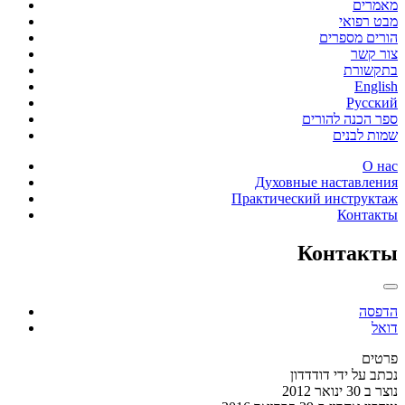
מאמרים
מבט רפואי
הורים מספרים
צור קשר
בתקשורת
English
Русский
ספר הכנה להורים
שמות לבנים
О нас
Духовные наставления
Практический инструктаж
Контакты
Контакты
הדפסה
דואל
פרטים
נכתב על ידי
דודדדון
נוצר ב 30 ינואר 2012