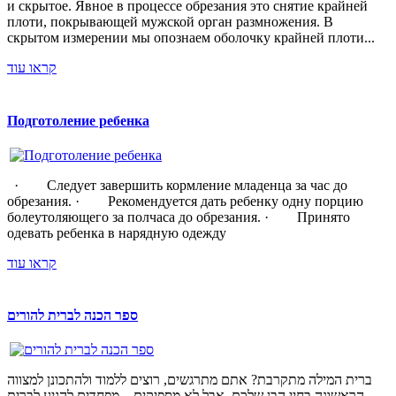
и скрытое. Явное в процессе обрезания это снятие крайней
плоти, покрывающей мужской орган размножения. В
скрытом измерении мы опознаем оболочку крайней плоти...
קראו עוד
Подготоление ребенка
· Следует завершить кормление младенца за час до
обрезания. · Рекомендуется дать ребенку одну порцию
болеутоляющего за полчаса до обрезания. · Принято
одевать ребенка в нарядную одежду
קראו עוד
ספר הכנה לברית להורים
ברית המילה מתקרבת? אתם מתרגשים, רוצים ללמוד ולהתכונן למצווה
הראשונה בחיי הבן שלכם, אבל לא מספיקים... מפחדים להגיע לברית