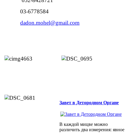
052-8428721
03-6778584
dadon.mohel@gmail.com
Завет в Детородном Органе
В каждой мицве можно
различить два измерения: явное