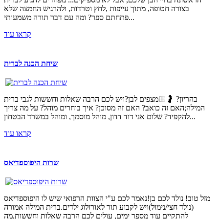
בצורה חטופה, מתוך עייפות ,לחץ וטרדות, ולהרגיש החמצה שלא
פתחתם ספר? ומה עם דבר תורה משמעותי...
קראו עוד
שיחת הכנה לברית
בהריון? 🤰🏼מצפים לבן?ויש לכם הרבה שאלות וחששות לגבי ברית
המילה;האם זה כואב? האם זה מסוכן? איך בוחרים מוהל? על מה צריך
להקפיד? שלום אני דוד דדון, מוהל מוסמך, ומוהל במשרד הבטחון...
קראו עוד
שרות היפוספדיאס
מזל טוב! נולד לכם בן!נאמר לכם ע"י הצוות הרפואי שיש לו היפוספדיאס
(נולד חצי/נימול)ויש לקבוע תור לאורולוג ילדים.ברית המילה אמורה
להתקיים עוד מספר ימים, עולים לכם הרבה שאלות וחששות,מה