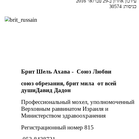
עידכון אחרון ב-29 פברואר 2016
כניסות: 30574
Брит Шель Ахава - Союз Любви
союз обрезания, брит мила от всей
душиДавид Дадон
Профессиональный мохел, уполномоченный
Верховным раввинатом Израиля и
Министерством здравоохранения
Регистрационный номер 815