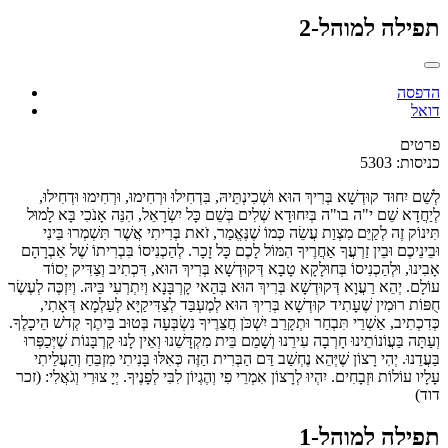
תפילה למוהל-2
הדפסה
דואל
פרטים
כניסות: 5303
לְשֵׁם יִחוּד קוּדְשָׁא בְּרִיךְ הוּא וּשְׁכִינְתֵּיהּ, בִּדְחִילוּ וּרְחִימוּ, וּרְחִימוּ וּדְחִילוּ,
לְיַחֲדָא שֵׁם י"ה בו"ה בְּיִחוּדָא שְׁלִים בְּשֵׁם כָּל יִשְׂרָאֵל, הִנֵּה אָנֹכִי בָּא לָמוּל
תִּינוֹק זֶה לְקַיֵּם מִצְוַת עֲשֵׂה כְּמוֹ שֶׁנֶּאֱמַר, זֹאת בְּרִיתִי אֲשֶׁר תִּשְׁמְרוּ בֵּינִי
וּבֵינֵיכֶם וּבֵין זַרְעֲךָ אַחֲרֶיךָ הִמּוֹל לָכֶם כָּל זָכָר. לְהַכְנִיסוֹ בִּבְרִיתוֹ שֶׁל אַבְרָהָם
אָבִינוּ, וּלְהַכְנִיסוֹ בְּחוּלָקָא טָבָא דְּקוּדְשָׁא בְּרִיךְ הוּא, דִּכְתִיב וְצַדִּיק יְסוֹד
עוֹלָם. יְהֵא רַעֲוָא דְּקוּדְשָׁא בְּרִיךְ הוּא בְּהַאי קָרְבָּנָא וְיִתְרְעִי בֵּיהּ. וְיִזְכֶּה לְעֶשֶׂר
חֻפּוֹת רוּמִין שֶׁעָתִיד קוּדְשָׁא בְּרִיךְ הוּא לְמֶעְבַּד לְצַדִּיקַיָּא לְעַלְמָא דְּאָתִי,
כְּדִכְתִיב, אַשְׁרֵי תִּבְחַר וּתְקָרֵב יִשְׁכֹּן חֲצֵרֶיךָ נִשְׂבְּעָה בְּטוּב בֵּיתֶךָ קְדֹשׁ הֵיכָלֶךָ.
וְעַתָּה בַּעֲוֹנוֹתֵינוּ חָרְבָה עִירֵנוּ וְשָׁמֵם בֵּית מִקְדָּשֵׁנוּ וְאֵין לָנוּ קָרְבָּנוֹת שֶׁיְּכַפְּרוּ
בַּעֲדֵנוּ. יְהִי רָצוֹן שֶׁיְּהֵא נֶחְשַׁב דַּם הַבְּרִית הַזֶּה כְּאִלּוּ בָּנִיתִי מִזְבֵּחַ וְהַעֲלֵיתִי
עָלָיו עוֹלוֹת וּזְבָחִים. יִהְיוּ לְרָצוֹן אִמְרֵי פִי וְהֶגְיוֹן לִבִּי לְפָנֶיךָ. יְיָ צוּרִי וְגֹאֲלִי: (זכר
דוד)
תפילה למוהל-1