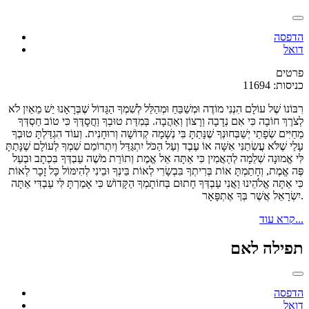
הדפסה
דואל
פרטים
כניסות: 11694
רִבּוֹנוֹ שֶׁל עוֹלָם הִנְנִי מוֹדֶה וּמְשַׁבֵּחַ וּמְהַלֵּל לְשִׁמְךָ הַגָּדוֹל שֶׁבְּרָאָנוּ יֵשׁ מֵאַיִן לֹא
לְצֹרֶךְ חוֹבָה כִּי אִם נְדָבָה וְרָצוֹן וְאַהֲבָה. בְּמִדַּת טוּבְךָ וַחֲסָדֶּךָ כִּי טוֹב חַסְדְּךָ
מֵחַיִּים שְׂפָתַי יְשַׁבְּחוּנְךָ שֶׁנָּתַתָּ בִּי נְשָׁמָה קְדוֹשָׁה וְרוּחָנִית. וְעוֹד הִגְדַּלְתָּ טוּבְךָ
עָלַי שֶׁלֹּא עֲשִׂתַנִּי אִשָּׁה אוֹ עֶבֶד וְעַל הַכֹּל יִתְגַּדֵּל וְיִתְרוֹמֵם שִׁמְךָ לְעוֹלָם שֶׁנָּתַתָּ
לִּי אֱמוּנָה שְׁלֵמָה לְהַאֲמִין כִּי אַתָּה אֵל אֱמֶת וְתוֹרַת מֹשֶׁה עַבְדְּךָ בִּכְתָב וּבְעַל
פֶּה אֱמֶת, וְחָתַמְתָּ אוֹת בְּרִיתְךָ בִּבְשָׂרִי לְאוֹת בֵּינְךָ וּבֵינִי לְהִימּוֹל כָּל זָכָר לְאוֹת
כִּי אַתָּה אֱלֹהֵינוּ וַאֲנִי עַבְדְּךָ חָתוּם בְּחוֹתָמְךָ הַקָּדוֹשׁ כִּי אָמַרְתָּ לִּי עַבְדִּי אַתָּה
יִשְׂרָאֵל אֲשֶׁר בְּךָ אֶתְפָּאָר.
קרא עוד...
תפילה לאם
הדפסה
דואל