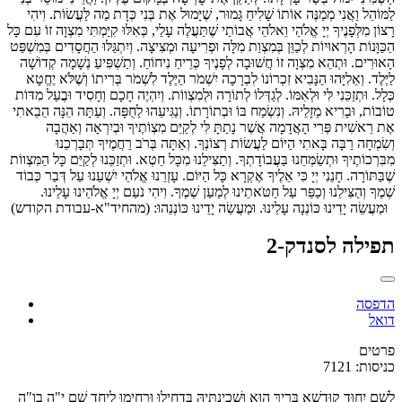
לַמּוֹהֵל וַאֲנִי מְמַנֶּה אוֹתוֹ שָׁלִיחַ גָּמוּר, שֶׁיָּמוּל אֶת בְּנִי כְּדָת מַה לַּעֲשׂוֹת. וִיהִי
רָצוֹן מִלְּפָנֶיךָ יְיָ אֱלֹהַי וֵאלֹהֵי אֲבוֹתַי שֶׁתַּעֲלֶה עָלַי, כְּאִלּוּ קִיַּמְתִּי מִצְוָה זוֹ עִם כָּל
הַכַּוָּנוֹת הָרְאוּיוֹת לְכַוֵּן בְּמִצְוַת מִלָּה וּפְרִיעָה וּמְצִיצָה. וְיִתְגַּלּוּ הַחֲסָדִים בְּמִשְׁפַּט
הָאוּרִים. וּתְהֵא מִצְוָה זוֹ חֲשׁוּבָה לְפָנֶיךָ כְּרֵיחַ נִיחוֹחַ. וְתַשְׁפִּיעַ נְשָׁמָה קְדוֹשָׁה
לַיֶּלֶד. וְאֵלִיָּהוּ הַנָּבִיא זִכְרוֹנוֹ לִבְרָכָה יִשְׁמֹר הַיֶּלֶד לִשְׁמֹר בְּרִיתוֹ וְשֶׁלֹּא יֶחֱטָא
כְּלָל. וּתְזַכֵּנִי לִּי וּלְאִמּוֹ. לְגַדְּלוֹ לְתוֹרָה וּלְמִצְווֹת. וְיִהְיֶה חָכָם וְחָסִיד וּבֲעַל מִדּוֹת
טוֹבוֹת, וּבָרִיא מַזָלֵיהּ. וְנִשְׂמַח בּוֹ וּבְתוֹרָתוֹ. וְנַגִּיעֵהוּ לַחֻפָּה. וְעַתָּה הֵנָּה הֵבֵאתִי
אֶת רֵאשִׁית פְּרִי הָאֲדָמָה אֲשֶׁר נָתַתָּ לִּי לְקַיֵּם מִצְוֹתֶיךָ וּבְיִרְאָה וְאַהֲבָה
וְשִׂמְחָה רַבָּה בָּאתִי הַיּוֹם לַעֲשׂוֹת רְצוֹנְךָ. וְאַתָּה בְּרֹב רַחֲמֶיךָ תְּבָרְכֵנוּ
מִבִּרְכוֹתֶיךָ וּתְשַׂמְּחֵנוּ בַּעֲבוֹדָתְךָ. וְתַצִּילֵנוּ מִכָּל חֵטְא. וּתְזַכֵּנוּ לְקַיֵּם כָּל הַמִּצְווֹת
שֶׁבַּתּוֹרָה. חָנֵנִי יְיָ כִּי אֵלֶיךָ אֶקְרָא כָּל הַיּוֹם. עָזְרֵנוּ אֱלֹהֵי יִשְׁעֵנוּ עַל דְּבַר כְּבוֹד
שְׁמֶךָ וְהַצִּילֵנוּ וְכַפֵּר עַל חַטֹּאתֵינוּ לְמַעַן שְׁמֶךָ. וִיהִי נֹעַם יְיָ אֱלֹהֵינוּ עָלֵינוּ.
וּמַעֲשֵׂה יָדֵינוּ כּוֹנְנָה עָלֵינוּ. וּמַעֲשֵׂה יָדֵינוּ כּוֹנְנֵהוּ: (מהחיד"א-עבודת הקודש)
תפילה לסנדק-2
הדפסה
דואל
פרטים
כניסות: 7121
לְשֵׁם יִחוּד קוּדְשָׁא בְּרִיךְ הוּא וּשְׁכִינְתֵּיהּ בִּדְחִילוּ וּרְחִימוּ לְיַחֵד שֵׁם י"ה בו"ה