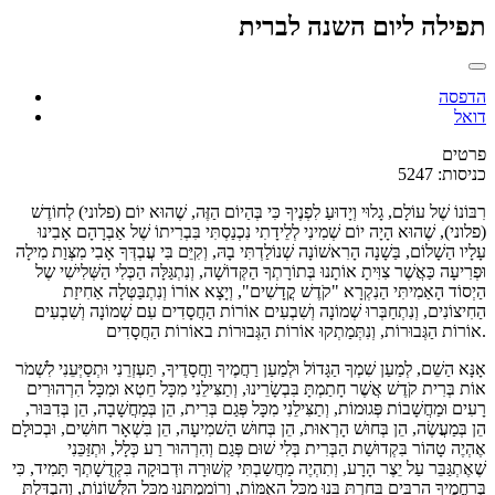
תפילה ליום השנה לברית
הדפסה
דואל
פרטים
כניסות: 5247
רִבּוֹנוֹ שֶׁל עוֹלָם, גָלוּי וְיָדוּעַ לִפְנֶיךָ כִּי בְּהַיוֹם הַזֶּה, שֶׁהוּא יוֹם (פלוני) לְחוֹדֶשׁ
(פלוני), שֶׁהוּא הָיָה יוֹם שְׁמִינִי לְלֵידָתִי נִכְנַסְתִּי בִּבְרִיתוֹ שֶׁל אַבְרָהָם אָבִינוּ
עָלָיו הַשָׁלוֹם, בַּשָׁנָה הָרִאשׁוֹנָה שְׁנוֹלַדְתִּי בָהּ, וְקִיֵּם בִּי עֲבְדְּךָ אָבִי מִצְּוַת מִילָה
וּפְרִיעָה כַּאֲשֶׁר צִוִּיתָ אוֹתָנוּ בְּתוֹרָתְךָ הַקְּדוֹשָׁה, וְנִתְגַּלָּה הַכְּלִי הַשְּׁלִישִׁי שֶל
הַיְסוֹד הָאַמִיתִּי הַנִקְרָא "קֹדֶשׁ קֳדָשִׁים", וְיָצָא אוֹרוֹ וְנִתְבַּטְּלָה אַחִיזַת
הַחִיצוֹנִים, וְנִתְחַבְּרוּ שְׁמוֹנָה וְשִׁבְעִים אוֹרוֹת הַחֲסָדִים עִם שְׁמוֹנָה וְשִׁבְעִים
אוֹרוֹת הַגְּבוּרוֹת, וְנִתְּמַתְקוּ אוֹרוֹת הַגְּבוּרוֹת באוֹרוֹת הַחֲסָדִים.
אָנָּא הַשֵׁם, לְמַעַן שִׁמְךָ הַגָּדוֹל וּלְמַעַן רַחֲמֶיךָ וַחֲסָדֶיךָ, תַּעְזְרֵנִי וּתְסַיְּעֵנִי לִשְׁמֹר
אוֹת בְּרִית קֹדֶשׁ אֲשֶׁר חָתַמְתָּ בִּבְשָׂרֵינוּ, וְתַצִּילֵנִי מִכָּל חֵטְא וּמִכָּל הִרְהוּרִים
רָעִים וּמַחֲשָׁבוֹת פְּגוּמוֹת, וְתַצִּילֵנִי מִכָּל פְּגַם בְּרִית, הֵן בְּמַחֲשָׁבָה, הֵן בְּדִבּוּר,
הֵן בְּמַעֲשֶׂה, הֵן בְּחוּשׁ הָרְאוּת, הֵן בְּחוּשׁ הַשׁמִיעָה, הֵן בִּשְׁאָר חוּשִׁים, וּבְכוּלָם
אֶהְיֶה טָהוֹר בִּקְדוּשַׁת הַבְּרִית בְּלִי שׁוּם פְּגַם וְהִרְהוּר רַע כְּלָל, וּתְזַּכֵּנִי
שֶׁאֶתְגַּבֵּר עַל יֵצֶר הָרָע, וְתִהְיֶה מַחֲשַבְתִּי קְשׁוּרָה וּדְבוּקָה בִּקְדֻשָׁתְךָ תָּמִיד, כִּי
בְּרַחֲמֶיךָ הָרַבִּים בָּחַרְתָּ בָּנוּ מִכָּל הָאֻמּוֹת, וְרוֹמַמְתָּנוּ מִכָּל הַלְּשׁוֹנוֹת, וְהִבְדַּלְתָּ