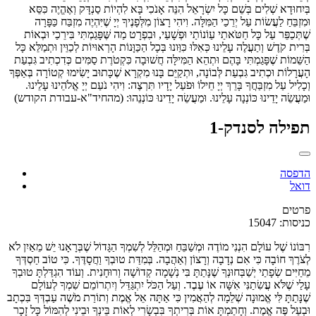
בְּיִחוּדָא שְׁלִים בְּשֵׁם כָּל יִשְׂרָאֵל הִנֵּה אָנֹכִי בָּא לִהְיוֹת סַנְדָּק וְאֶהֱיֶה כִּסֵּא
וּמִזְבֵּחַ לַעֲשׂוֹת עַל יְרֵכַי הַמִּלָּה. וִיהִי רָצוֹן מִלְּפָנֶיךָ יְיָ שֶׁיִּהְיֶה מִזְבַּח כַּפָּרָה
שֶׁתְּכַפֵּר עַל כָּל חַטֹּאתַי עַוֹנוֹתַי וּפְשָׁעַי, וּבִפְרָט מַה שֶּׁפָּגַמְתִּי בִּירֵכַי וּבְאוֹת
בְּרִית קֹדֶשׁ וְתַעֲלֶה עָלֵינוּ כְּאִלּוּ כִּוַּונוּ בְּכָל הַכַּוָּנוֹת הָרְאוּיוֹת לְכַוֵּין וּתְמַלֵּא כָּל
הַשֵּׁמוֹת שֶׁפָּגַמְתִּי בָּהֶם וּתְהֵא הַמִּילָּה חֲשׁוּבָה כִּקְטֹרֶת סַמִּים כְּדִכְתִיב גִּבְעַת
הָעֲרָלוֹת וּכְתִיב גִּבְעַת לְּבוֹנָה, וּתְקַיֵּם בָּנוּ מִקְרָא שֶׁכָּתוּב יָשִׂימוּ קְטוֹרָה בְּאַפְּךָ
וְכָלִיל עַל מִזְבַּחֲךָ בָּרֵךְ יְיָ חֵילוֹ וּפֹעַל יָדָיו תִּרְצֶה: וִיהִי נֹעַם יְיָ אֱלֹהֵינוּ עָלֵינוּ.
וּמַעֲשֵׂה יָדֵינוּ כּוֹנְנָה עָלֵינוּ. וּמַעֲשֵׂה יָדֵינוּ כּוֹנְנֵהוּ: (מהחיד"א-עבודת הקודש)
תפילה לסנדק-1
הדפסה
דואל
פרטים
כניסות: 15047
רִבּוֹנוֹ שֶׁל עוֹלָם הִנְנִי מוֹדֶה וּמְשַׁבֵּחַ וּמְהַלֵּל לְשִׁמְךָ הַגָּדוֹל שֶׁבְּרָאָנוּ יֵשׁ מֵאַיִן לֹא
לְצֹרֶךְ חוֹבָה כִּי אִם נְדָבָה וְרָצוֹן וְאַהֲבָה. בְּמִדַּת טוּבְךָ וַחֲסָדֶּךָ. כִּי טוֹב חַסְדְּךָ
מֵחַיִּים שְׂפָתַי יְשַׁבְּחוּנְךָ שֶׁנָּתַתָּ בִּי נְשָׁמָה קְדוֹשָׁה וְרוּחָנִית. וְעוֹד הִגְדַּלְתָּ טוּבְךָ
עָלַי שֶׁלֹּא עֲשִׂתַנִּי אִשָּׁה אוֹ עֶבֶד. וְעַל הַכֹּל יִתְגַּדֵּל וְיִתְרוֹמֵם שִׁמְךָ לְעוֹלָם
שֶׁנָּתַתָּ לִּי אֱמוּנָה שְׁלֵמָה לְהַאֲמִין כִּי אַתָּה אֵל אֱמֶת וְתוֹרַת מֹשֶׁה עַבְדְּךָ בִּכְתָב
וּבְעַל פֶּה אֱמֶת. וְחָתַמְתָּ אוֹת בְּרִיתְךָ בִּבְשָׂרִי לְאוֹת בֵּינְךָ וּבֵינִי לְהִמּוֹל כָּל זָכָר