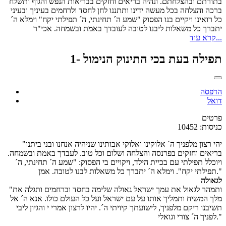
בתורתם ובהצלחתם. ונהיה בריאים וחזקים בבריאות הנפש והגוף ותשלח
ברכה והצלחה בכל מעשה ידינו ותתננו לחן לחסד ולרחמים בעיניך ובעיני
כל רואינו ויקיים בנו הפסוק "שמע ה´ תחינתי, ה´ תפילתי יקח" וימלא ה´
יתברך כל משאלות ליבנו לטובה לעובדך באמת ובשמחה. אכי"ר
קרא עוד...
תפילה בעת בכי התינוק הנימול -1
הדפסה
דואל
פרטים
כניסות: 10452
"יהי רצון מלפניך ה´ אלוקינו ואלוקי אבותינו שניהיה אנחנו ובני ביתנו
בריאים וחזקים בפרנסה והצלחה ושלום וכל טוב. לעבדך באמת ובשמחה.
ויוכלל תפילתי עם בכיית הילד, ויקויים בי הפסוק: "שמע ה´ תחינתי, ה´
תפילתי יקח". וימלא ה´ יתברך כל משאלות לבנו לטובה. אמן."
לגאולה
"ותמהר לגאול את עמך ישראל גאולה שלימה בחסד וברחמים ותגלה את
מלך המשיח ותמליך אותו על עם ישראל ועל כל העולם כולו. אנא ה´ אל
תשיבנו ריקם מלפניך, לישועתך קיויתי ה´. יהיו לרצון אמרי י והגיון ליבי
לפניך ה´ צורי וגואלי."