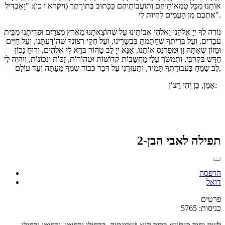
אוֹתָנוּ מִכָּל טֻמְאוֹתֵיהֶם וְתוֹעֲבוֹתֵיהֶם כַּכָּתוּב בְּתוֹרָתֶך (ויקרא י כו): "וָאַבְדִּיל
אֶתְכֶם מִן הָעַמִּים לִהְיוֹת לִי".
נוֹדֶה לְּךָ יְיָ אֱלֹהֵנוּ וֵאלֹהֵי אֲבוֹתֵינוּ עַל שֶׁהוֹצֵאתָנוּ מֵאֶרֶץ מִצְרַיִם וּפְדִיתָנוּ מִבֵּית
עֲבָדִים, וְעַל בְּרִיתְךָ שֶׁחָתַמְתָּ בִּבְשָׂרֵינו, וְעַל חֻקֵי רְצוֹנְךָ שֶׁהוֹדַעְתָּנוּ, וְעַל חַיִּים
וּמָזוֹן שֶׁאַתָּה זָן וּמְפַרְנֵס אוֹתָנו, ּאָנָּא יְיָ לֵב טָהוֹר בְּרָא לִי אֱלֹהִים, וְרוּחַ נָכוֹן
חַדֵּשׁ בְּקִרְבִּי, וְתִמְשֹׁך עָלַי מַחֲשָּׁבוֹת קְדוֹשׁוֹת וּטְהוֹרוֹת, זַכּוֹת וּנְכוֹנוֹת, וְיִהְיֶה לִי
לֵב שָׂמֵחַ בַּעֲבוֹדָתְךָ תָּמִיד, וְתַעֲזְרֵנִי עַל דְּבַר כְּבוֹד שִׁמְךָ מֵעַתָּה וְעַד עוֹלָם,
אָמֵן, כֵּן יְהִי רָצוֹן:
תפילה לאבי הבן-2
הדפסה
דואל
פרטים
כניסות: 5765