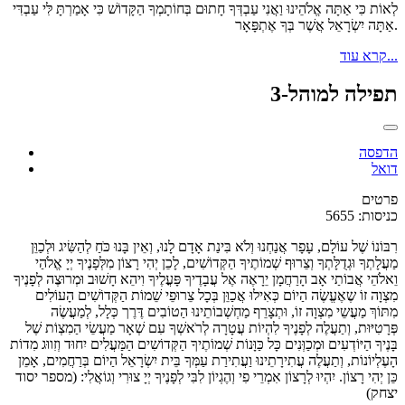
לְאוֹת כִּי אַתָּה אֱלֹהֵינוּ וַאֲנִי עַבְדְּךָ חָתוּם בְּחוֹתָמְךָ הַקָּדוֹשׁ כִּי אָמַרְתָּ לִּי עַבְדִּי
אַתָּה יִשְׂרָאֵל אֲשֶׁר בְּךָ אֶתְפָּאָר.
קרא עוד...
תפילה למוהל-3
הדפסה
דואל
פרטים
כניסות: 5655
רִבּוֹנוֹ שֶׁל עוֹלָם, עָפָר אֲנַחְנוּ וְלֹא בִּינַת אָדָם לָנוּ, וְאֵין בָּנוּ כֹּחַ לְהַשִּׂיג וּלְכַוֵּן
מַעֲלָתְךָ וּגְדֻלָּתְךָ וְצֵרוּף שְׁמוֹתֶיךָ הַקְּדוֹשִׁים, לָכֵן יְהִי רָצוֹן מִלְּפָנֶיךָ יְיָ אֱלֹהַי
וֵאלֹהֵי אֲבוֹתַי אָב הָרַחֲמָן יֵרָאֶה אֶל עֲבָדֶיךָ פָּעֳלֶיךָ וִיהֵא חָשׁוּב וּמְרוּצֶה לְפָנֶיךָ
מִצְוָה זוֹ שֶאֶעֱשֶׂה הַיוֹם כְּאִילוּ אֲכַוֵּן בְּכָל צֵרוּפֵי שֵׁמוֹת הַקְּדוֹשִׁים הָעוֹלִים
מִתּוֹךְ מַעֲשֵי מִצְוָה זוֹ, וּתְצָרֵף מַחְשְׁבוֹתֵינוּ הַטוֹבִים דֶּרֶך כְּלָל, לְמַעֲשֶׂה
פְּרָטִיּוּת, וְתַעֲלֶה לְפָנֶיךָ לִהְיוֹת עֲטָרָה לְרֹאשְׁךָ עִם שְׁאָר מַעֲשֵׂי הַמִצְוֹת שֶׁל
בָּנֶיךָ הַיּוֹדְעִים וּמְכַוְּנִים כָּל כַּוָּנוֹת שְׁמוֹתֶיךָ הַקְּדוֹשִים הַמַּעֲלִים יִחוּד וְזִווּג מִדוֹת
הָעֶלְיוֹנוֹת, וְתַעֲלֶה עֲתִירָתֵינוּ וַעֲתִירַת עַמְּךָ בֵּית יִשְׂרָאֵל הַיוֹם בְּרַחֲמִים, אָמֵן
כֵּן יְהִי רָצוֹן. יִהְיוּ לְרָצוֹן אִמְרֵי פִי וְהֶגְיוֹן לִבִּי לְפָנֶיךָ יְיָ צוּרִי וְגוֹאֲלִי: (מספר יסוד
יצחק)