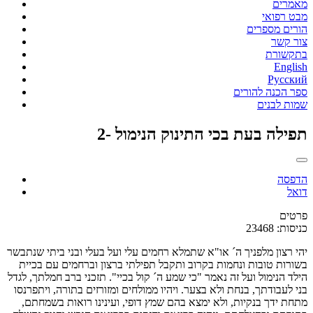
מאמרים
מבט רפואי
הורים מספרים
צור קשר
בתקשורת
English
Русский
ספר הכנה להורים
שמות לבנים
תפילה בעת בכי התינוק הנימול -2
הדפסה
דואל
פרטים
כניסות: 23468
יהי רצון מלפניך ה´ או"א שתמלא רחמים עלי ועל בעלי ובני ביתי שנתבשר
בשורות טובות ונחמות בקרוב ותקבל תפילתי ברצון וברחמים עם בכיית
הילד הנימול ועל זה נאמר "כי שמע ה´ קול בכיי". תזכני ברב חמלתך, לגדל
בני לעבודתך, בנחת ולא בצער. ויהיו ממולחים ומזורזים בתורה, ויתפרנסו
מתחת ידך בנקיות, ולא ימצא בהם שמץ דופי, ועינינו רואות בשמחתם,