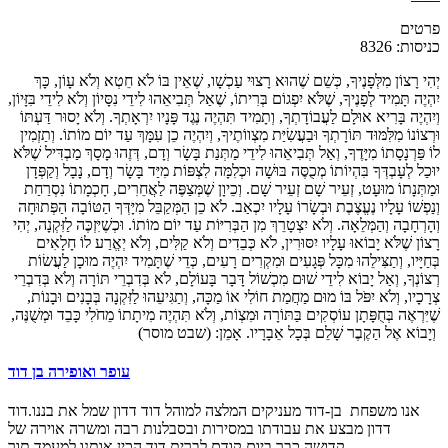
פרטים
כניסות: 8326
יְהִי רָצוֹן מִלְּפָנֶיךָ, כְּשֵׁם שֶׁהוּא רָצוּי עַכְשָׁו, שֶׁאֵין בּוֹ לֹא חֵטְא וְלֹא עָוֹן, כָּךְ
יִהְיֶה תָּמִיד לְפָנֶיךָ, שֶׁלֹּא יִפְגוֹם בְּרִיתוֹ, שֶׁאַל תְּבִיאֵהוּ לִידֵי נִסָּיוֹן וְלֹא לִידֵי בִּזָּיוֹן,
וְיִהְיֶה בָּרִיא אוּלָם לַעֲבוֹדָתְךָ, וְתָמִיד תִּהְיֶה נֶגֶד פָּנָיו יִרְאָתְךָ. וְלֹא יָסוּר דַּעְתּוֹ
וּרְצוֹנוֹ מִלִּמּוּד תּוֹרָתְךָ וּבַעֲשִׂיַּת מִצְווֹתֶיךָ, וְיִהְיֶה כֵן עִמָּךְ עַד יוֹם מוֹתוֹ. וְתַזְמִין
לוֹ פַּרְנָסָתוֹ מִיָּדֶךָ, וְאַל תְּבִיאֵהוּ לִידֵי מַתְּנַת בָּשָׂר וְדָם, דְּזֶהוּ מָסָךְ מַבְדִּיל שֶׁלֹּא
יוּכַל לְעָבְדְּךָ בִּהְיוֹתוֹ מְכֻסֶּה בּוּשָׁה וּכְלִמָּה לִצְפּוֹת מִיַּד בָּשָׂר וְדָם, נָבָל וְקַפְּדָן
וּמַתְּנָתוֹ מוּעָט, זְעֵיר שָׁם זְעֵיר שָׁם. וְכֵיוָן שֶׁמְּצַפֶּה לַאֲחֵרִים, חָכְמָתוֹ נִסְרַחַת
וְנַפְשׁוֹ עָלָיו נֶעֱצֶבֶת וּבְשָׂרוֹ עָלָיו יִכְאַב. לֹא כֵן הַמְּקַבֵּל מִיָּדְּךָ הַטּוֹבָה הַפְּתוּחָה
וְהָרְחָבָה וְהַמְּלֵאָה. וְלֹא יִצְטָרֵךְ מִן הַבְּרִיּוֹת עַד יוֹם מוֹתוֹ. וּכְשֶׁיִּזְכֶּה לַזִּקְנָה, יְהִי
רָצוֹן שֶׁלֹּא יָבוֹאוּ עָלָיו יִסּוּרִין, לֹא כְּבֵדִים וְלֹא קַלִּים, וְלֹא יְאֱרַע לוֹ חָלָאִים
בְּחַיָּיו, וְתַצִּילֵהוּ מִכָּל פְּגָעִים וּמִקְרִים רָעִים, כְּדֵי שֶׁתָּמִיד יִהְיֶה מוּכָן לַעֲשׂוֹת
רְצוֹנְךָ, וְאַל יָבוֹא לִידֵי שׁוּם מִכְשׁוֹל דָּבָר בָּעוֹלָם, לֹא בְּדִבְרֵי תּוֹרָה וְלֹא בְּדִבְרֵי
צְרָכָיו, וְלֹא יִפֹּל בּוֹ מוּם מַחֲמַת חוֹלִי אוֹ מַכָּה, וְתַגִּיעֵהוּ לַזִּקְנָה בְּבָנִים וּבָנוֹת,
שֶׁיִּרְאֶה בְּחֻפָּתָן עוֹסְקִים בַּתּוֹרָה וּמִצְוֹת, וְלֹא תִּהְיֶה מִיתָתוֹ מֵחֹלִי כָּבֵד וּמְשֻׁנֶּה,
וְיָבוֹא אֶל הַקֶבֶר שָׁלֵם בְּכָל אֵבָרָיו. אָמֵן: (שבט מוסר)
עופר ואופירה בן דוד
אנו משפחת בן-דוד מעניקים המלצה למוהל דוד דדון שמל את בננו.דוד
דדון מבצע את עבודתו במסירות ובסבלנות רבה ומשרה אוירה של
קדושה.כבר ביום קודם לברית דוד הכין אותנו למעמד תוך...