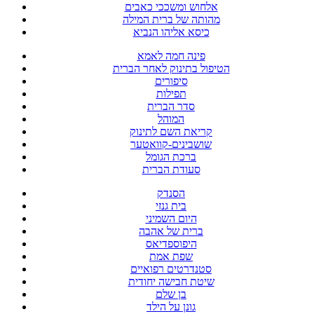
אלחוש ומשככי כאבים
מהותה של ברית המילה
כיסא אליהו הנביא
פינה חמה לאמא
הטיפול בתינוק לאחר הברית
סיפורים
תפילות
סדר הברית
המוהל
קריאת השם לתינוק
שושבינים-קוואטער
ברכת הגומל
סעודת הברית
הסנדק
בית גנזי
היום השמיני
ברית של אהבה
היפוספדיאס
שפת אמת
סטנדרטים רפואיים
שיטת חבישה יחודית
בן שלם
גונן על הילד