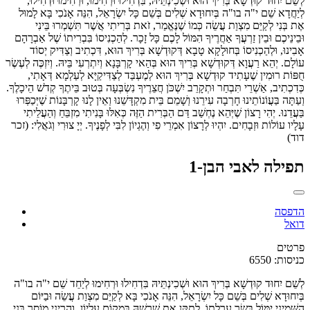
לְשֵׁם יִחוּד קוּדְשָׁא בְּרִיךְ הוּא וּשְׁכִינְתֵּיהּ, בִּדְחִילוּ וּרְחִימוּ, וּרְחִימוּ וּדְחִילוּ,
לְיַחֲדָא שֵׁם י"ה בו"ה בְּיִחוּדָא שְׁלִים בְּשֵׁם כָּל יִשְׂרָאֵל, הִנֵּה אָנֹכִי בָּא לָמוּל
אֶת בְּנִי לְקַיֵּם מִצְוַת עֲשֵׂה כְּמוֹ שֶׁנֶּאֱמַר, זֹאת בְּרִיתִי אֲשֶׁר תִּשְׁמְרוּ בֵּינִי
וּבֵינֵיכֶם וּבֵין זַרְעֲךָ אַחֲרֶיךָ הִמּוֹל לָכֶם כָּל זָכָר. לְהַכְנִיסוֹ בִּבְרִיתוֹ שֶׁל אַבְרָהָם
אָבִינוּ, וּלְהַכְנִיסוֹ בְּחוּלָקָא טָבָא דְּקוּדְשָׁא בְּרִיךְ הוּא, דִּכְתִיב וְצַדִּיק יְסוֹד
עוֹלָם. יְהֵא רַעֲוָא דְּקוּדְשָׁא בְּרִיךְ הוּא בְּהַאי קָרְבָּנָא וְיִתְרְעִי בֵּיהּ. וְיִזְכֶּה לְעֶשֶׂר
חֻפּוֹת רוּמִין שֶׁעָתִיד קוּדְשָׁא בְּרִיךְ הוּא לְמֶעְבַּד לְצַדִּיקַיָּא לְעַלְמָא דְּאָתִי,
כְּדִכְתִיב, אַשְׁרֵי תִּבְחַר וּתְקָרֵב יִשְׁכֹּן חֲצֵרֶיךָ נִשְׂבְּעָה בְּטוּב בֵּיתֶךָ קְדֹשׁ הֵיכָלֶךָ.
וְעַתָּה בַּעֲוֹנוֹתֵינוּ חָרְבָה עִירֵנוּ וְשָׁמֵם בֵּית מִקְדָּשֵׁנוּ וְאֵין לָנוּ קָרְבָּנוֹת שֶׁיְּכַפְּרוּ
בַּעֲדֵנוּ. יְהִי רָצוֹן שֶׁיְּהֵא נֶחְשַׁב דַּם הַבְּרִית הַזֶּה כְּאִלּוּ בָּנִיתִי מִזְבֵּחַ וְהַעֲלֵיתִי
עָלָיו עוֹלוֹת וּזְבָחִים. יִהְיוּ לְרָצוֹן אִמְרֵי פִי וְהֶגְיוֹן לִבִּי לְפָנֶיךָ. יְיָ צוּרִי וְגֹאֲלִי: (זכר
דוד)
תפילה לאבי הבן-1
הדפסה
דואל
פרטים
כניסות: 6550
לְשֵׁם יִחוּד קוּדְשָׁא בְּרִיךְ הוּא וּשְׁכִינְתֵּיהּ בִּדְחִילוּ וּרְחִימוּ לְיַחֵד שֵׁם י"ה בו"ה
בְּיִחוּדָא שְׁלִים בְּשֵׁם כָּל יִשְׂרָאֵל, הִנֵּה אָנֹכִי בָּא לְקַיֵּם מִצְוַת עֲשֵׂה וּבַיּוֹם
הַשְּׁמִינִי יִמּוֹל בְּשַׂר עָרְלָתוֹ. לְתַקֵּן אֶת שָׁרְשָׁהּ בְּמָקוֹם עֶלְיוֹן. וַהֲרֵינִי מוֹסֵר בְּנִי