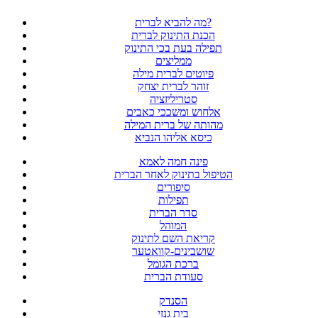
מה להביא לברית?
הכנת התינוק לברית
תפילה בעת בכי התינוק
ממליצים
פיוטים לברית מילה
זוהר לברית יצחק
סטריליזציה
אלחוש ומשככי כאבים
מהותה של ברית המילה
כיסא אליהו הנביא
פינה חמה לאמא
הטיפול בתינוק לאחר הברית
סיפורים
תפילות
סדר הברית
המוהל
קריאת השם לתינוק
שושבינים-קוואטער
ברכת הגומל
סעודת הברית
הסנדק
בית גנזי