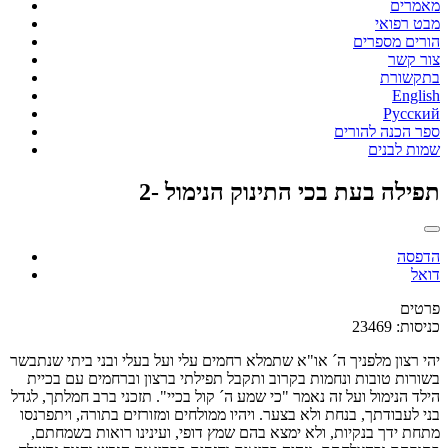
מאמרים
מבט רפואי
הורים מספרים
צור קשר
בתקשורת
English
Русский
ספר הכנה להורים
שמות לבנים
תפילה בעת בכי התינוק הנימול -2
הדפסה
דואל
פרטים
כניסות: 23469
יהי רצון מלפניך ה´ או"א שתמלא רחמים עלי ועל בעלי ובני ביתי שנתבשר
בשורות טובות ונחמות בקרוב ותקבל תפילתי ברצון וברחמים עם בכיית
הילד הנימול ועל זה נאמר "כי שמע ה´ קול בכיי". תזכני ברב חמלתך, לגדל
בני לעבודתך, בנחת ולא בצער. ויהיו ממולחים ומזורזים בתורה, ויתפרנסו
מתחת ידך בנקיות, ולא ימצא בהם שמץ דופי, ועינינו רואות בשמחתם,