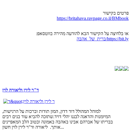
פרטים בקישור
https://britahava.ravpage.co.il/BMbook
או בלחיצה על הקישור הבא להודעה מהירה בווטסאפ:
https://bit.ly/ברית_של_אהבה
ד"ר לירן וליאורה לוין
למוהל המהולל דוד דדון, המון תודות וברכות על הרגישות,
המיומנות והדאגה לבננו יהלי דויד.שתזכה להביא עוד בנים רבים
בבריתו של אברהם אבינו באהבה באמונה ובטוב הלב המאפיינים
אותך. ליאורה וד"ר לירן לוין חשון...