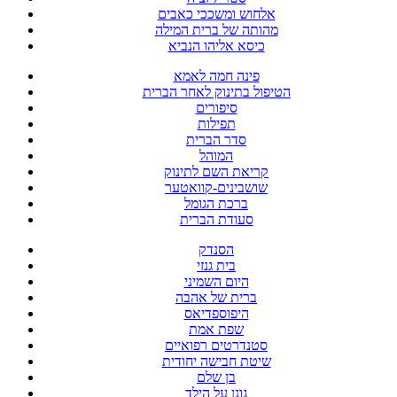
אלחוש ומשככי כאבים
מהותה של ברית המילה
כיסא אליהו הנביא
פינה חמה לאמא
הטיפול בתינוק לאחר הברית
סיפורים
תפילות
סדר הברית
המוהל
קריאת השם לתינוק
שושבינים-קוואטער
ברכת הגומל
סעודת הברית
הסנדק
בית גנזי
היום השמיני
ברית של אהבה
היפוספדיאס
שפת אמת
סטנדרטים רפואיים
שיטת חבישה יחודית
בן שלם
גונן על הילד