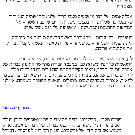
העצבות. לא פעם אנו חשים שסתם שורה עלינו הרוח, או להפך – יש לנו
'מצב רוח'.
אבל לאמיתו של דבר מושפעים מצבי הרוח שלנו מתחושותיה העמוקות
של נשמתנו, שכל תנודה במצבה משגרת הדים אל פני השטח – אל
המודעות החושבת והמרגישה – ומשפיעה עלינו גם מבלי שנדע.
העצבות – כל עצבות – מתעוררת כאשר הנשמה תובעת את סיפוקה
ואינה נענית. השמחה – כל שמחה – נולדת כאשר הנשמה מקבלת בדיוק
את מה שהיא צריכה.
לכן, אין לנשמה שמחה גדולה יותר משמחת הברית, שהיא עבורה
התגשמות כל חפץ ומשאת לב. במעמד הברית מתקשר התינוק בברית של
אהבה עם ה' יתברך, ובאור הקשר החדש הזה זוכים גם הנוכחים כולם
לחידוש בריתם שלהם. צינורות סתומים נפתחים, נרות שאורם דעך שבים
להאיר, אוצרות נשכחים שבים ומתגלים והנשמה מחוללת משמחה. אין לנו
קרבה גדולה יותר, אין לנו שמחה גדולה יותר.
נכנס יין יצא סוד
פורים תקפ"ג, פרשבורג. רבים מתושבי העיר מצטופפים בגורן עגולה
סביב הרך הנולד, שזה עתה הוכנס בבריתו של אברהם אבינו. סנדק
משמש אב-בית-הדין של פרשבורג, הגאון רבי דניאל פרסוניץ. המוהל