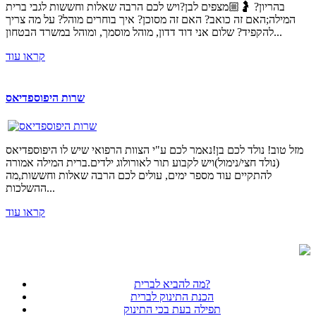
בהריון? 🤰🏼מצפים לבן?ויש לכם הרבה שאלות וחששות לגבי ברית
המילה;האם זה כואב? האם זה מסוכן? איך בוחרים מוהל? על מה צריך
להקפיד? שלום אני דוד דדון, מוהל מוסמך, ומוהל במשרד הבטחון...
קראו עוד
שרות היפוספדיאס
מזל טוב! נולד לכם בן!נאמר לכם ע"י הצוות הרפואי שיש לו היפוספדיאס
(נולד חצי/נימול)ויש לקבוע תור לאורולוג ילדים.ברית המילה אמורה
להתקיים עוד מספר ימים, עולים לכם הרבה שאלות וחששות,מה
ההשלכות...
קראו עוד
מה להביא לברית?
הכנת התינוק לברית
תפילה בעת בכי התינוק