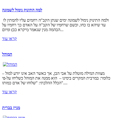
למה התינוק נימול לשמונה
ולמה התינוק נימול לשמונה ימים שנתן הקב"ה רחמים עליו להמתין לו
עד שיהא בו כחו, וכשם שרחמיו של הקב"ה על האדם כך רחמיו על
הבהמה מנין שנאמר (ויקרא כב) ומיום...
קראו עוד
המוהל
מצוות המילה מוטלת על אבי הבן, אך כאשר האב אינו יודע למול –
כלומר: במרבית המקרים בימינו – הוא ממנה את המוהל כשליחו על-פי
הכלל ההלכתי: "שלוחו של אדם כמותו"....
קראו עוד
מניין בברית