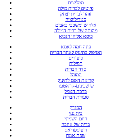
ממליצים
פיוטים לברית מילה
זוהר לברית יצחק
סטריליזציה
אלחוש ומשככי כאבים
מהותה של ברית המילה
כיסא אליהו הנביא
פינה חמה לאמא
הטיפול בתינוק לאחר הברית
סיפורים
תפילות
סדר הברית
המוהל
קריאת השם לתינוק
שושבינים-קוואטער
ברכת הגומל
סעודת הברית
הסנדק
בית גנזי
היום השמיני
ברית של אהבה
היפוספדיאס
שפת אמת