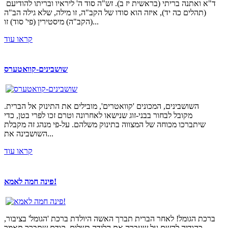
ד"א ואתנה בריתי (בראשית יז ב). זש"ה סוד ה' ליראיו ובריתו להודיעם
(תהלים כה יד), איזה הוא סודו של הקב"ה, זו מילה, שלא גילה הב"ה
(הקב"ה) מיסטירין (פי' סוד) זו...
קראו עוד
שושבינים-קוואטערס
השושבינים, המכונים 'קוואטרים', מובילים את התינוק אל הברית.
מקובל לבחור בבני-זוג שנישאו לאחרונה וטרם זכו לפרי בטן, כדי
שיתברכו מכוחה של המצווה בתינוק משלהם. על-פי מנהג זה מקבלת
השושבינה את...
קראו עוד
פינה חמה לאמא!
ברכת הגומל! לאחר הברית תברך האשה היולדת ברכת 'הגומל' בציבור,
כהודיה להשם על שעברה את הלידה בשלום. קודם שתברך תאמר