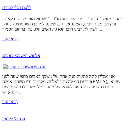
ללכת רגלי לברית
יהודי מתושבי גרווד"ץ כיבד את האדמו"ר ר' ישראל מוויזניץ בסנדקאות,
וביצאם מבית רבינו, הזמינו אבי הבן שיכנס למרכבה שהמתינה בחוץ,
לשאילת רבינו היכן הוא גר, השיב הלז, כאן ברחוב הסמוך,...
קראו עוד
אלחוש ומשככי כאבים
אני ממליץ לתת לתינוק מנה אחת של משכך כאבים כחצי שעה לפני
הברית המילה ניתן לאלחש מקומית ע"י משחת אמלה(EMLA), שהיא
בעלת השפעה על העור לעומק של מספר מילימטרים(דרוש מרשם
רופא) יש...
קראו עוד
סוד ה' ליראיו