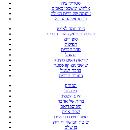
סטריליזציה
אלחוש ומשככי כאבים
מהותה של ברית המילה
כיסא אליהו הנביא
פינה חמה לאמא
הטיפול בתינוק לאחר הברית
סיפורים
תפילות
סדר הברית
המוהל
קריאת השם לתינוק
שושבינים-קוואטער
ברכת הגומל
סעודת הברית
הסנדק
בית גנזי
היום השמיני
ברית של אהבה
היפוספדיאס
שפת אמת
סטנדרטים רפואיים
שיטת חבישה יחודית
בן שלם