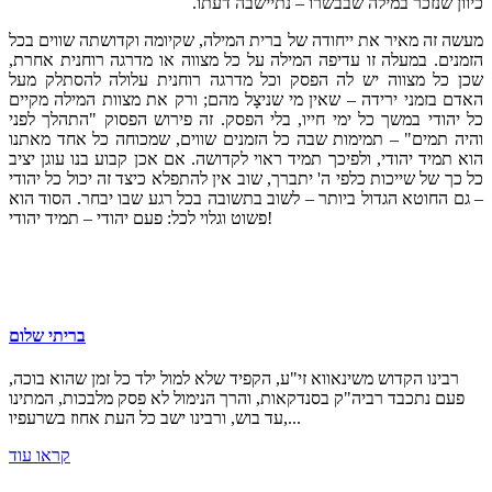
כיוון שנזכר במילה שבבשרו – נתיישבה דעתו.
מעשה זה מאיר את ייחודה של ברית המילה, שקיומה וקדושתה שווים בכל
הזמנים. במעלה זו עדיפה המילה על כל מצווה או מדרגה רוחנית אחרת,
שכן כל מצווה יש לה הפסק וכל מדרגה רוחנית עלולה להסתלק מעל
האדם בזמני ירידה – שאין מי שניצָל מהם; ורק את מצוות המילה מקיים
כל יהודי במשך כל ימי חייו, בלי הפסק. זה פירוש הפסוק "התהלך לפני
והיה תמים" – תמימות שבה כל הזמנים שווים, שמכוחה כל אחד מאתנו
הוא תמיד יהודי, ולפיכך תמיד ראוי לקדושה. אם אכן קבוע בנו עוגן יציב
כל כך של שייכות כלפי ה' יתברך, שוב אין להתפלא כיצד זה יכול כל יהודי
– גם החוטא הגדול ביותר – לשוב בתשובה בכל רגע שבו יבחר. הסוד הוא
פשוט וגלוי לכל: פעם יהודי – תמיד יהודי!
בריתי שלום
רבינו הקדוש משינאווא זי"ע, הקפיד שלא למול ילד כל זמן שהוא בוכה,
פעם נתכבד רביה"ק בסנדקאות, והרך הנימול לא פסק מלבכות, המתינו
עד בוש, ורבינו ישב כל העת אחוז בשרעפיו,...
קראו עוד