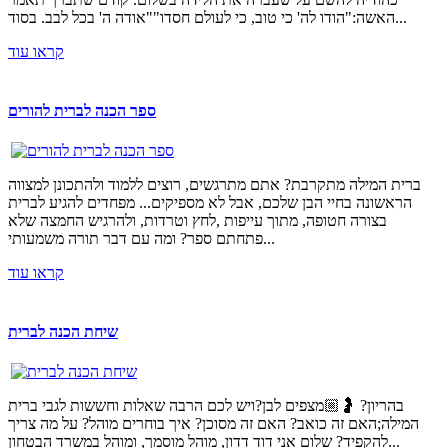
האשה:"הודו לה' כי טוב, כי לעולם חסדו""אודה ה' בכל לבב. בסוד...
קראו עוד
ספר הכנה לברית להורים
ברית המילה מתקרבת? אתם מתרגשים, רוצים ללמוד ולהתכונן למצווה
הראשונה בחיי הבן שלכם, אבל לא מספיקים... מפחדים להגיע לברית
בצורה חטופה, מתוך עייפות ,לחץ וטרדות, ולהרגיש החמצה שלא
פתחתם ספר? ומה עם דבר תורה משמעותי...
קראו עוד
שיחת הכנה לברית
בהריון? 🤰🏼מצפים לבן?ויש לכם הרבה שאלות וחששות לגבי ברית
המילה;האם זה כואב? האם זה מסוכן? איך בוחרים מוהל? על מה צריך
להקפיד? שלום אני דוד דדון, מוהל מוסמך, ומוהל במשרד הבטחון...