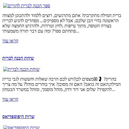
ברית המילה מתקרבת? אתם מתרגשים, רוצים ללמוד ולהתכונן למצווה
הראשונה בחיי הבן שלכם, אבל לא מספיקים... מפחדים להגיע לברית
בצורה חטופה, מתוך עייפות ,לחץ וטרדות, ולהרגיש החמצה שלא
פתחתם ספר? ומה עם דבר תורה משמעותי...
קראו עוד
שיחת הכנה לברית
בהריון? 🤰🏼מצפים לבן?ויש לכם הרבה שאלות וחששות לגבי ברית
המילה;האם זה כואב? האם זה מסוכן? איך בוחרים מוהל? על מה צריך
להקפיד? שלום אני דוד דדון, מוהל מוסמך, ומוהל במשרד הבטחון...
קראו עוד
שרות היפוספדיאס