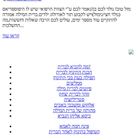
מזל טוב! נולד לכם בן!נאמר לכם ע"י הצוות הרפואי שיש לו היפוספדיאס
(נולד חצי/נימול)ויש לקבוע תור לאורולוג ילדים.ברית המילה אמורה
להתקיים עוד מספר ימים, עולים לכם הרבה שאלות וחששות,מה
ההשלכות...
קראו עוד
מה להביא לברית?
הכנת התינוק לברית
תפילה בעת בכי התינוק
ממליצים
פיוטים לברית מילה
זוהר לברית יצחק
סטריליזציה
אלחוש ומשככי כאבים
מהותה של ברית המילה
כיסא אליהו הנביא
פינה חמה לאמא
הטיפול בתינוק לאחר הברית