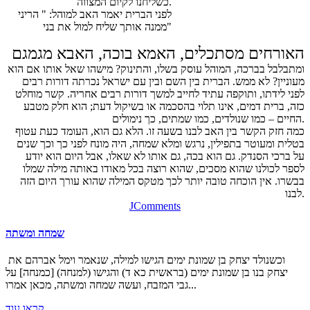
כשליחנו לקיום המצווה.
לפני הברית יאמר האב למוהל: " הריני
ממנה אותך שליח למול את בני"
האורחים מסתכלים, האמא בוכה, האבא מגמגם
ומתבלבל בברכה, המוהל עוסק בשלו, והתינוק? מישהו שאל אותו אם הוא
מעוניין? לא ממש. הברית בין השם ובין עם ישראל נכרתה דורות רבים
לפני לידתו, ותוקפה עתיד לחייב למשך דורות רבים אחריה. קשר מוחלט
כזה, ברית דמים, אינו תלוי בהסכמה או בשיקול דעת; הוא חלק מטבע
החיים – כמו שנולדים, כמו שמתים, כך נימולים.
כמה חזק הקשר בין האב לבנו בשעה זו. הלא גם הוא, העומד כעת עטוף
בטלית ומעוטר בתפילין, נרגש ומלא שמחה, היה מונח לפני כך וכך שנים
על ברכי הסנדק. גם הוא בכה, גם אותו לא שאלו, אבל היום הוא יודע
לספר לכולנו שהוא מסכים, שהוא רוצה בכל מאודו באותה מילה שמלו
בבשרו. אין הוכחה טובה יותר לכך מטקס המילה שהוא עורך היום הזה
לבנו.
JComments
שמחה ומשתה
וכשנולד יצחק בן שמונת ימים הגישו למילה, שנאמר וימל אברהם את
יצחק בנו בן שמונת ימים (בראשית כא ד) והגישו (למנחה) [כמנחה] על
גבי המזבח, ועשה שמחה ומשתה, מכאן אמרו...
קראו עוד