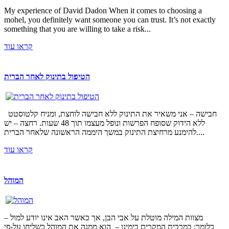
My experience of David Dadon When it comes to choosing a
mohel, you definitely want someone you can trust. It’s not exactly
something that you are willing to take a risk...
קראו עוד
הטיפול בתינוק לאחר הברית
חבישה – אני משאיר את התינוק ללא חבישה לוחצת, ומניח קלטוסטט
ללא הידוק שסופח הפרשות ונופל מעצמו תוך 48 שעות. רחצה – יש
להימנע מרחיצת התינוק במשך היממה הראשונה שלאחר הברית....
קראו עוד
המוהל
מצוות המילה מוטלת על אבי הבן, אך כאשר האב אינו יודע למול –
כלומר: במרבית המקרים בימינו – הוא ממנה את המוהל כשליחו על-פי