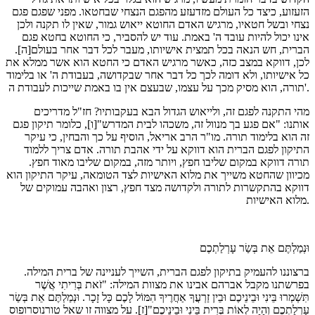
הזעזוע, כיצד כל העולם מזדעזע מהפגם הנצחי שבחטאו. מפני שפגם פגם
נצחי ובשל חטאיו, מרגיש האדם החוטא ייאוש גמור, שאין לו תקנה ולכן
אינו יכול להיות עובד ה' באמת. עוד יש להסביר, כי החוטא בחטא פגם
הברית, חש הנאה בכל תמצית אישיותו, מעבר לכל דבר אחר בעולם[ה].
לכן, דווקא במצב כזה, כאשר מרגיש האדם כי החטא הוא אשר ממלא את
כל אישיותו, ולא דומה לכך כל דבר אחר שבקדושה, בעבודת ה' או בלימוד
תורה, הוא מסיק מכך על עצמו, שבעצם אין בו באמת שייכות לעבודת ה'.
מהי התקנה לפגם זה, ולייאוש הגדול הבא בעקבותיו? חז"ל מדריכים
אותנו: "אם פגע בך מנוול זה, משכהו לבית המדרש"[ו], כלומר תיקון פגם
זה הוא בלימוד תורה. מו"ר הרב אריאל, הוסיף על כך והבחין, כי עיקר
התיקון לפגם הברית הוא דווקא על ידי אהבת תורה. אדם צריך ללמוד
תורה דווקא במקום שליבו חפץ, ויותר מזה, במקום שליבו מאוד חפץ.
מכיוון שהחטא משייך את מלוא האישיות לצד הטומאה, עיקר התיקון הוא
דווקא בהתקשרות לתורה ולקדושה מצד חפץ, רצון ואהבה עמוקים של
מלוא האישיות.
וּנְמַלְתֶּם אֵת בְּשַׂר עָרְלַתְכֶם
ברצוננו להעמיק בתיקון לפגם הברית, השייך לעניינה של ברית המילה.
בפרשתנו מקבל אברהם אבינו את מצוות המילה: "זֹאת בְּרִיתִי אֲשֶׁר
תִּשְׁמְרוּ בֵּינִי וּבֵינֵיכֶם וּבֵין זַרְעֲךָ אַחֲרֶיךָ הִמּוֹל לָכֶם כָּל זָכָר. וּנְמַלְתֶּם אֵת בְּשַׂר
עָרְלַתְכֶם וְהָיָה לְאוֹת בְּרִית בֵּינִי וּבֵינֵיכֶם"[ז]. על מצווה זו שאל טורנוסרופוס