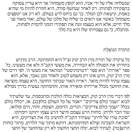
שנשלחה אליו על ידי אביו, הוא 'קופץ משמחה' אך היא עדיין עסוקה
בתפקידה לפתותו. רק לאחר שנחשף סודה, היא חוזרת להיות מי שהיא
באמת, ונישאת לבן המלך. כך גם ביחס לרע בעולם. לא רק אנו 'קופצים
משמחה' כאשר אנו רואים בו שליח של מלכו של עולם, ואור מאור פני
מלך חיים; אלא הוא בעצמו זונח את תפקידו הזמני להסית ולפתות,
ומתגלה, כי גם עצמיותו שלו היא בת מלך.
הַתּוֹרָה הַגּוֹאֶלֶת
כל עיקרה של תורת מרן הרב קוק זצ"ל היא ההמתקה. הרב מדגיש
בתורתו את הסגולה ולא הבחירה, את מעשי הקב"ה ולא את מעשינו. כל
ספר "אורות" הוא ספר "דטרמיניסטי" המתאר את מעשי ה'. לפי דרכו של
מרן הרב קוק, הרע אינו רק משמש לטוב ולאחר מכן נאבד, אלא, הוא
עצמו עתיד להיות מואר. ראיית האור שבתוך החושך, היא עצמה מוציאה
את החושך מכלל ארירותו ומאירה אותו, וההמתקה נעשית בדרך ממילא.
לפי דברי מרן הרב קוק, המציאות כולה הולכת ומתבסמת, עד שלעתיד
לבוא "ועמך כולם צדיקים" ייאמר על כל העולם כולו[כג]. אז, ייכללו כולם
בכלל "ועמך כולם צדיקים": הגויים, הדומם, הצומח, והחי, הים ומלואו,
שור הבר ולויתן. כוחות הרע עצמם והיצר הרע עצמו יתוקנו ויומתקו.
"סוכת עורו של לויתן" שעתיד הקב"ה להושיב בה את הצדיקים, היא
השראת השכינה וצילא דמהימנותא, דווקא מתוך עור הלויתן, מתוך כוחות
הרוע[כד]. לעתיד לבוא, יגלה החצי החשוך לא רק שהחושך של החצי