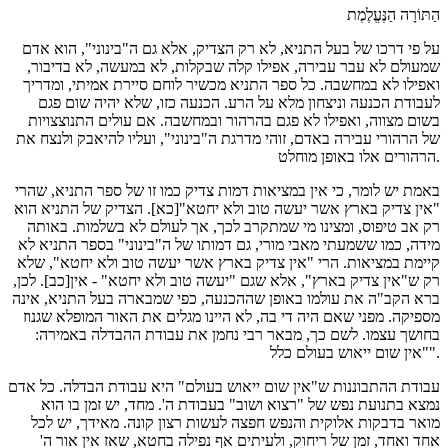
הַתּוֹרָה הַנֶּעֱלֶמֶת
על פי דרכו של בעל התניא, לא רק הצדיק, אלא גם ה"בינוני", הוא אדם
שמעולם לא עבר עבירה, אפילו קלה שבקלות, לא במעשה, לא בדיבור,
ואפילו לא במחשבה. כל ספר התניא מכשיר לוחם סיירת אמיתי, ומדריך
לעבודת הכנעה וניצחון מלא על הרע. הכנעה כזו, שלא יהיה שום פגם
בשום מצווה, ואפילו לא פגם בהרהור ובמחשבה. אם עולים התנוצצויות
של הרהורי עבירה באדם, זוהי מדרגת ה"בינוני", ועליו להיאבק ולנצח את
הרהורים אלו באופן מוחלט.
באמת יש לומר, כי אין במציאות דמות צדיק כמו זו של ספר התניא, שהרי
"אין צדיק בארץ אשר יעשה טוב ולא יחטא"[כא]. הצדיק של התניא הוא
רק אב טיפוס, ומצינו מי שמתקרב לכך, אך לעולם לא בשלמות. באותה
מידה, כמו ששמעתי מאבי מורי, גם דמותו של ה"בינוני" בספר התניא לא
קיימת במציאות. הרי "אין צדיק בארץ אשר יעשה טוב ולא יחטא", שלא
רק ש"אין צדיק בארץ", אלא שגם "יעשה טוב ולא יחטא" - אין[כב]. לכן,
ברא הקב"ה את עולמו באופן שההכנעה, כפי שמבארה בעל התניא, אינה
מספיקה. מפני שאם היה די בה, לא היינו מגלים את האור המופלא שגנוז
בחושך עצמו. לשם כך, מבאר רבי נחמן את עבודת ההבדלה באמירה:
"אין שום ייאוש בעולם כלל".
עבודת ההתבוננות ש"אין שום ייאוש בעולם" היא עבודת הבדלה. כל אדם
נמצא בתנועת נפש של "רצוא ושוב" בעבודת ה'. מחד, יש זמן בו הוא
מואר בדבקות אלוקית והנפש חפצה לעשות רצון קונה. מאידך, יש לכל
אחד ואחד, זמן של ריחוק, ולעיתים אף נפילה בחטא, שאז אין אור ה'