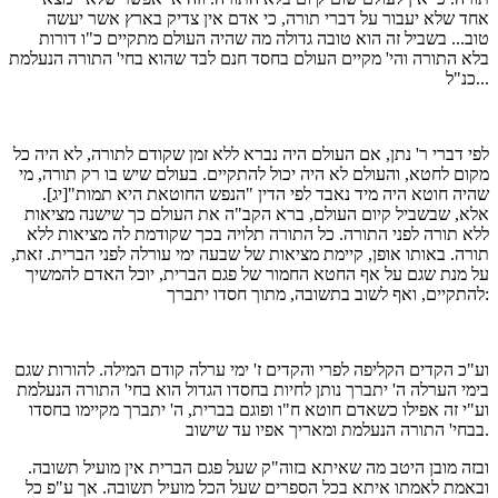
אחד שלא יעבור על דברי תורה, כי אדם אין צדיק בארץ אשר יעשה
טוב... בשביל זה הוא טובה גדולה מה שהיה העולם מתקיים כ"ו דורות
בלא התורה והי' מקיים העולם בחסד חנם לבד שהוא בחי' התורה הנעלמת
כנ"ל...
לפי דברי ר' נתן, אם העולם היה נברא ללא זמן שקודם לתורה, לא היה כל
מקום לחטא, והעולם לא היה יכול להתקיים. בעולם שיש בו רק תורה, מי
שהיה חוטא היה מיד נאבד לפי הדין "הנפש החוטאת היא תמות"[יג].
אלא, שבשביל קיום העולם, ברא הקב"ה את העולם כך שישנה מציאות
ללא תורה לפני התורה. כל התורה תלויה בכך שקודמת לה מציאות ללא
תורה. באותו אופן, קיימת מציאות של שבעה ימי עורלה לפני הברית. זאת,
על מנת שגם על אף החטא החמור של פגם הברית, יוכל האדם להמשיך
להתקיים, ואף לשוב בתשובה, מתוך חסדו יתברך:
וע"כ הקדים הקליפה לפרי והקדים ז' ימי ערלה קודם המילה. להורות שגם
בימי הערלה ה' יתברך נותן לחיות בחסדו הגדול הוא בחי' התורה הנעלמת
וע"י זה אפילו כשאדם חוטא ח"ו ופוגם בברית, ה' יתברך מקיימו בחסדו
בבחי' התורה הנעלמת ומאריך אפיו עד שישוב.
ובזה מובן היטב מה שאיתא בזוה"ק שעל פגם הברית אין מועיל תשובה.
ובאמת לאמתו איתא בכל הספרים שעל הכל מועיל תשובה. אך ע"פ כל