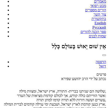
מאמרים
מבט רפואי
הורים מספרים
צור קשר
בתקשורת
English
Русский
ספר הכנה להורים
שמות לבנים
אֵין שׁוּם יֵאוּשׁ בָּעוֹלָם כְּלָל
הדפסה
דואל
פרטים
נכתב על ידי
הרב יהושע שפירא
שלושה הם שניתנו בברית- התורה, ארץ ישראל, ומצוות מילה,
אשר הווייתם כולה קודש, אך לכולם קודמת מציאות של העדר:
עשרים וששה דורות ללא תורה קדמו למתן תורה,
ארץ כנען קודמת לארץ ישראל, ושבעת ימי ערלה קודמים לברית המילה.