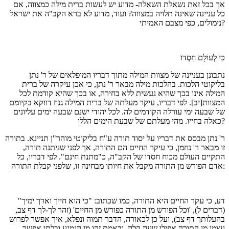
אך בכל זאת נשאלת השאלה- מדוע יש לעשות ברית מילה כמצווה, אם
כל עניינה שאינה תלויה במצווה? ועוד, מדוע לא ברא הקב"ה את ישראל
נימולים, כפי מצבם האמיתי?
כִּי לְעוֹלָם חַסְדּוֹ
נתבונן בעניינה של מצוות המילה מתוך דבריו המופלאים של ר' נתן
בליקוטי הלכות. בהלכות מילה מבאר ר' נתן, כי אכן עיקרה של ברית
המילה אינו בכך שהיא נעשית ללא בחירה, או בכך שהיא קודמת לכל
המצוות[יב]. לפי דבריו, עיקר מעלתה של ברית המילה גנוז דווקא בקיומם
של שבעה ימי עורלה הקודמים לה. לכל יהודי ישנם שבעה ימים עליונים
כאלה בחייו. מהי מעלתם של שבעת הימים הללו?
ר' נתן מבסס את דבריו על יסוד תורה ע"ח בליקוטי מוהר"ן תניינא. בתורה
זו מבאר ר' נחמן, כי עיקר החיים הם התורה, אך לפני שניתנה תורה,
התקיים העולם מכוח חסדו של הקב"ה, כ"מתנת חינם". לפי דבריו, כל
אדם הפורש מן התורה מקבל את חיותו מבחינה זו, שלפני קבלת התורה:
דע, כי עקר החיים היא התורה, כמו שכתוב: "כי הוא חייך וארך ימיך"
(דברים ל), 'וכל הפורש מן התורה כפורש מן החיים' (זהר לך-לך דף צב,
בהעלותך דף צב), ועל כן לכאורה, הדבר תמוה ונפלא, איך אפשר לפרוש
עצמו מן התורה אפילו שעה קלה. ובאמת זהו מן הנמנע ובלתי אפשר