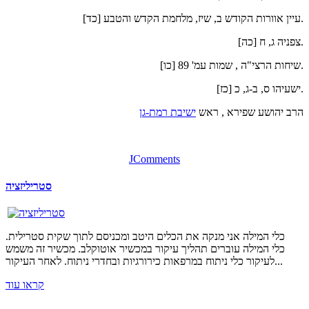
[כד] עיין אוורות הקודש ב, שיז, מלחמת הקדש והטבע.
[כה] צפניה ג, ח.
[כו] שיחות הרצי"ה , שמות עמ' 89.
[כז] ישעיהו ס, ב-ג, כ.
הרב יהושע שפירא , ראש
ישיבת רמת-גן
JComments
סטריליזציה
כלי המילה אני מנקה את הכלים היטב ומכניסם לתוך שקית סטרילית.
כלי המילה עוברים תהליך עיקור במכשיר אוטוקלב. מכשיר זה משמש
לעיקור כלי ניתוח במרפאות כירורגיות ובחדרי ניתוח. לאחר העיקור...
קראו עוד