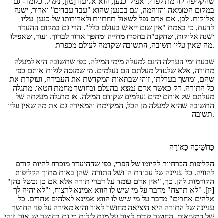
שהקליפה קודמת לפרי. ואפילו כנען, הוא אליעזר[טז], נימול. כלומר- גם
במקום הטומאה והזוהמה, וגם בכנען שהוא "עבד עבדים" וארור, ישנה
אלוקות. לכן, אם אדם נפל לשאול תחתיות ולארירותו של כנען, עליו
לדעת, כי באמת "אין שום ייאוש בעולם כלל". הרי גם במקום ההעדר
ישנה אלוקות, שהקב"ה בחסדו מחייה ומהפך ארור לברוך. ועוד, שאפילו
מה שאין עליו תשובה, התשובה שקדמה לעולם מכפרת.
שבעת ימי הערלה הינם למעלה מימי המילה, כפי שתשובה היא למעלה
מתורה, אלא שלגודל מעלתם הם נעלמים. מי שמנסה לגלות אותם כפי
שהם, ומושך בערלתו, זוהי שבתאות המקדשת את העבירה, ועוקרת את
כל התורה. רק כאשר אדם נמצא בהעלם ובחושך מחמת חטאו, מתגלה
מעלתם של אותם ימים נעלמים שקודם המילה. אז מתגלה מעלתה של
התשובה שהיא למעלה מן הכל, המקיימת והמאירה גם את מה שאין עליו
תשובה.
כַּחֲשֵׁיכָה כָּאוֹרָה
הקליפות הכרחיות לקיומו של הפרי, כפי שההיעדר מוכרח להיות קודם
להוויה. כל עניינה של עבודת ה' ושל התורה, שהן באות מתוך הקליפות
הקודמות להן. כך, "אין אדם עומד על דברי תורה אלא אם כן נכשל בהן"
[יז]. "לא תרצח" מדבר על מי שיש לו הווא אמינא לרצוח, ו"לא יהיה לך
אלהים אחרים" מדבר על מי שיש לו הווא אמינא לאלהים אחרים. כל
עניינה של התורה היא היציאה מחושך לאור והיא מאירה על פני החושך
של המציאות. החושך קודם לאור על מנת לגלות כי גם בחושך יש אור. זוהי