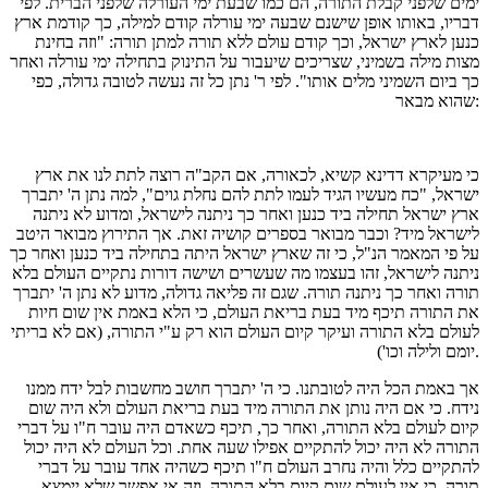
ימים שלפני קבלת התורה, הם כמו שבעת ימי העורלה שלפני הברית. לפי
דבריו, באותו אופן שישנם שבעה ימי עורלה קודם למילה, כך קודמת ארץ
כנען לארץ ישראל, וכך קודם עולם ללא תורה למתן תורה: "וזה בחינת
מצות מילה בשמיני, שצריכים שיעבור על התינוק בתחילה ימי עורלה ואחר
כך ביום השמיני מלים אותו". לפי ר' נתן כל זה נעשה לטובה גדולה, כפי
שהוא מבאר:
כי מעיקרא דדינא קשיא, לכאורה, אם הקב"ה רוצה לתת לנו את ארץ
ישראל, "כח מעשיו הגיד לעמו לתת להם נחלת גוים", למה נתן ה' יתברך
ארץ ישראל תחילה ביד כנען ואחר כך ניתנה לישראל, ומדוע לא ניתנה
לישראל מיד? וכבר מבואר בספרים קושיה זאת. אך התירוץ מבואר היטב
על פי המאמר הנ"ל, כי זה שארץ ישראל היתה בתחילה ביד כנען ואחר כך
ניתנה לישראל, זהו בעצמו מה שעשרים ושישה דורות נתקיים העולם בלא
תורה ואחר כך ניתנה תורה. שגם זה פליאה גדולה, מדוע לא נתן ה' יתברך
את התורה תיכף מיד בעת בריאת העולם, כי הלא באמת אין שום חיות
לעולם בלא התורה ועיקר קיום העולם הוא רק ע"י התורה, (אם לא בריתי
יומם ולילה וכו').
אך באמת הכל היה לטובתנו. כי ה' יתברך חושב מחשבות לבל ידח ממנו
נידח. כי אם היה נותן את התורה מיד בעת בריאת העולם ולא היה שום
קיום לעולם בלא התורה, ואחר כך, תיכף כשאדם היה עובר ח"ו על דברי
התורה לא היה יכול להתקיים אפילו שעה אחת. וכל העולם לא היה יכול
להתקיים כלל והיה נחרב העולם ח"ו תיכף כשהיה אחד עובר על דברי
תורה. כי אין לעולם שום קיום בלא התורה. וזה אי אפשר שלא יימצא