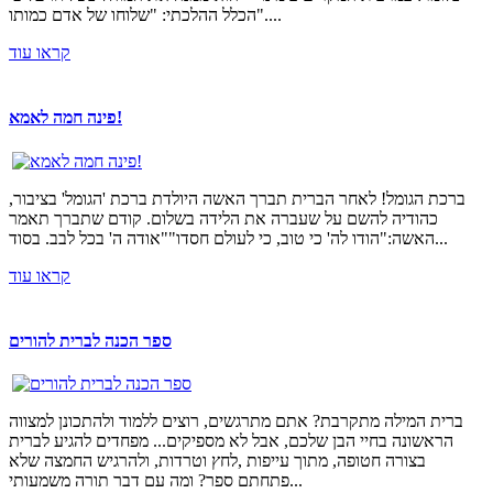
הכלל ההלכתי: "שלוחו של אדם כמותו"....
קראו עוד
פינה חמה לאמא!
ברכת הגומל! לאחר הברית תברך האשה היולדת ברכת 'הגומל' בציבור,
כהודיה להשם על שעברה את הלידה בשלום. קודם שתברך תאמר
האשה:"הודו לה' כי טוב, כי לעולם חסדו""אודה ה' בכל לבב. בסוד...
קראו עוד
ספר הכנה לברית להורים
ברית המילה מתקרבת? אתם מתרגשים, רוצים ללמוד ולהתכונן למצווה
הראשונה בחיי הבן שלכם, אבל לא מספיקים... מפחדים להגיע לברית
בצורה חטופה, מתוך עייפות ,לחץ וטרדות, ולהרגיש החמצה שלא
פתחתם ספר? ומה עם דבר תורה משמעותי...