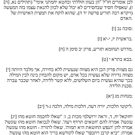
[ה] לכן אומרים חז"ל "הן בעוון חוללתי ובחטא יחמתני אימי" (תהילים נא,
ז), שאפילו חסיד שבחסידים לא יכול שלא לכוון להנאת עצמו בזה המעשה
(ויקרא רבה תזריע פרשה יד ה), שהוא לוקח את תמצית האישיות של
האדם.
[ו] סוכה נב:
[ז] בראשית יז, י-יא.
[ח] מדרש תנחומא תזריע, פרק יב סימן ה.
[ט] בבא בתרא י.
[י] גם מצוות פדיון הבן היא מצווה שנעשית ללא בחירה, אך מלבד היותה
מצווה נדירה שלא נעשית בכל אדם, יש מקום להבחין בינה לבין המילה
בכך שהיא נעשית ביום השלושים, ללא קשר ללידה, לאחר שכבר עברה
סכנת הלידה.
[יא] מנחות מג:
[יב] ליקוטי הלכות, יורה דעה, הלכות מילה, הלכה ג-ד.
[יג] יחזקאל יח, ד, וראה ירושלמי מכות ב, ו: "שאלו לחכמה חוטא מהו
עונשו? אמרה להם 'חטאים תרדף רעה'. שאלו לנבואה חוטא מהו עונשו?
אמרה להן 'הנפש החוטאת היא תמות'. שאלו לתורה - חוטא מהו עונשו?
אמרה: 'יביא קרבן ויתכפר' שאלו לקודשא בריך הוא חוטא מהו עונשו?