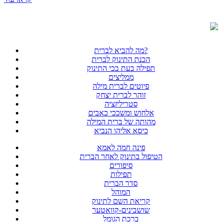
מה להביא לברית?
הכנת התינוק לברית
תפילה בעת בכי התינוק
ממליצים
פיוטים לברית מילה
זוהר לברית יצחק
סטריליזציה
אלחוש ומשככי כאבים
מהותה של ברית המילה
כיסא אליהו הנביא
פינה חמה לאמא
הטיפול בתינוק לאחר הברית
סיפורים
תפילות
סדר הברית
המוהל
קריאת השם לתינוק
שושבינים-קוואטער
ברכת הגומל