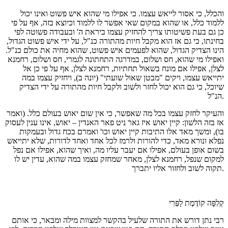
והכלל, כי אסור לייאש עצמו. כי אפילו מי שהוא איש פשוט ואינו יכול
ללמוד כלל, או שהוא במקום שאי אפשר לו ללמוד וכיוצא בזה, אף על פי
כן גם בעת פשיטותו צריך להחזיק עצמו ביראת ה' ובעבודה פשוטה לפי
בחינתו, כי גם אז הוא מקבל חיות מהתורה כנ"ל, על ידי איש פשוט הגדול,
הינו הצדיק הגדול, שהוא לפעמים איש פשוט, שהוא מחיה את כולם כנ"ל.
ואפילו מי שהוא, חס ושלום, במדרגה התחתונה לגמרי, חס ושלום, רחמנא
לצלן, אפילו אם מונח בשאול תחתיות, רחמנא לצלן, אף על פי כן אל
יתייאש עצמו, ויקים "מבטן שאול שועתי" (יונה ב), ויחזיק עצמו במה
שיוכל, כי גם הוא יכול לחזר ולשוב ולקבל חיות מהתורה על ידי הצדיק
הנ"ל.
והעיקר לחזק עצמו בכל מה שאפשר, כי אין שום יאוש בעולם כלל. (ואמר
אז בזה הלשון: קיין יאוש איז גאר ניט פאר האנדין – יאוש, אינו ענין לעסוק
בו), ומשך מאד אלו התיבות קיין יאוש וכו' ואמרם בכח גדול ובעמקות
נפלא ונורא מאד, כדי להורות ולרמז לכל אחד ואחד לדורות, שלא יתייאש
בשום אופן בעולם, אפילו אם יעבר עליו מה, ואיך שהוא, אפילו אם נפל
למקום שנפל, רחמנא לצלן, מאחר שמחזק עצמו במה שהוא, עדין יש לו
תקוה לשוב ולחזור אליו יתברך.
קְלִפָּה קוֹדֶמֶת לַפְּרִי
רבי נתן דורש את התורה שלעיל בהקשר למצוות מילה ומבאר, כי אותם