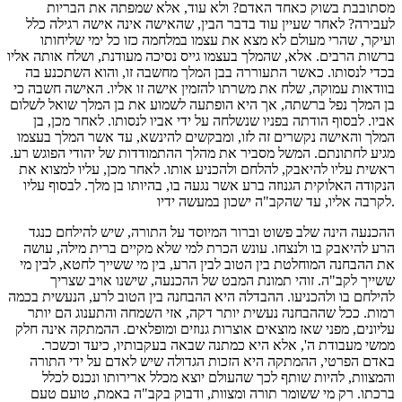
מסתובבת בשוק כאחד האדם? ולא עוד, אלא שמפתה את הבריות
לעבירה? לאחר שעיין עוד בדבר הבין, שהאישה אינה אישה רגילה כלל
ועיקר, שהרי מעולם לא מצא את עצמו במלחמה כזו כל ימי שליחותו
ברשות הרבים. אלא, שהמלך בעצמו גייס נסיכה מעודנת, ושלח אותה אליו
בכדי לנסותו. כאשר התעוררה בבן המלך מחשבה זו, והוא השתכנע בה
בוודאות עמוקה, שלח את משרתו להזמין אישה זו אליו. האישה חשבה כי
בן המלך נפל ברשתה, אך היא הופתעה לשמוע את בן המלך שואל לשלום
אביו. לבסוף הודתה בפניו שנשלחה על ידי אביו לנסותו. לאחר מכן, בן
המלך והאישה נקשרים זה לזו, ומבקשים להינשא, עד אשר המלך בעצמו
מגיע לחתונתם. המשל מסביר את מהלך ההתמודדות של יהודי הפוגש רע.
ראשית עליו להיאבק, להלחם ולהכניע אותו. לאחר מכן, עליו למצוא את
הנקודה האלוקית הגנוזה ברע אשר נגעה בו, בהיותו בן מלך. לבסוף עליו
לקרבה אליו, עד שהקב"ה ישכון במעשה ידיו.
ההכנעה הינה שלב פשוט וברור המיוסד על התורה, שיש להילחם כנגד
הרע להיאבק בו ולנצחו. עונש הכרת למי שלא מקיים ברית מילה, עושה
את ההבחנה המוחלטת בין הטוב לבין הרע, בין מי ששייך לחטא, לבין מי
ששייך לקב"ה. זוהי תמונת המבט של ההכנעה, שישנו אויב שצריך
להילחם בו ולהכניעו. ההבדלה היא ההבחנה בין הטוב לרע, הנעשית בכמה
רמות. ככל שההבחנה נעשית יותר דקה, אזי השמחה והתענוג הם יותר
עליונים, מפני שאז מוצאים אוצרות גנוזים ומופלאים. ההמתקה אינה חלק
ממשי מעבודת ה', אלא היא כמתנה שבאה בעקבותיו, כיעד וכשכר.
באדם הפרטי, ההמתקה היא הזכות הגדולה שיש לאדם על ידי התורה
והמצוות, להיות שותף לכך שהעולם יוצא מכלל ארירותו ונכנס לכלל
ברכתו. רק מי ששומר תורה ומצוות, ודבוק בקב"ה באמת, טועם טעם