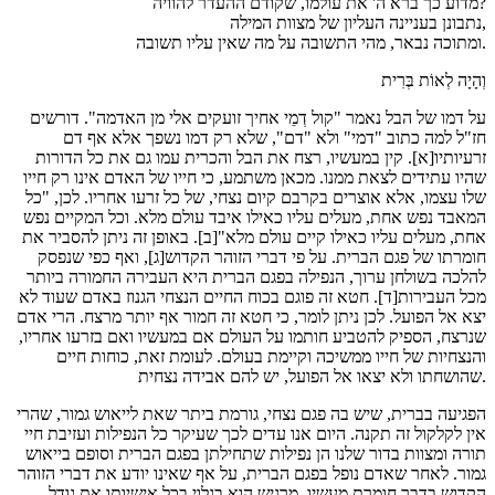
מדוע כך ברא ה' את עולמו, שקודם ההעדר להוויה?
נתבונן בעניינה העליון של מצוות המילה,
ומתוכה נבאר, מהי התשובה על מה שאין עליו תשובה.
וְהָיָה לְאוֹת בְּרִית
על דמו של הבל נאמר "קול דְמֵי אחיך זועקים אלי מן האדמה". דורשים
חז"ל למה כתוב "דמי" ולא "דם", שלא רק דמו נשפך אלא אף דם
זרעיותיו[א]. קין במעשיו, רצח את הבל והכרית עמו גם את כל הדורות
שהיו עתידים לצאת ממנו. מכאן משתמע, כי חייו של האדם אינו רק חייו
שלו עצמו, אלא אוצרים בקרבם קיום נצחי, של כל זרעו אחריו. לכן, "כל
המאבד נפש אחת, מעלים עליו כאילו איבד עולם מלא. וכל המקיים נפש
אחת, מעלים עליו כאילו קיים עולם מלא"[ב]. באופן זה ניתן להסביר את
חומרתו של פגם הברית. על פי דברי הזוהר הקדוש[ג], ואף כפי שנפסק
להלכה בשולחן ערוך, הנפילה בפגם הברית היא העבירה החמורה ביותר
מכל העבירות[ד]. חטא זה פוגם בכוח החיים הנצחי הגנוז באדם שעוד לא
יצא אל הפועל. לכן ניתן לומר, כי חטא זה חמור אף יותר מרצח. הרי אדם
שנרצח, הספיק להטביע חותמו על העולם אם במעשיו ואם בזרעו אחריו,
והנצחיות של חייו ממשיכה וקיימת בעולם. לעומת זאת, כוחות חיים
שהושחתו ולא יצאו אל הפועל, יש להם אבידה נצחית.
הפגיעה בברית, שיש בה פגם נצחי, גורמת ביתר שאת לייאוש גמור, שהרי
אין לקלקול זה תקנה. היום אנו עדים לכך שעיקר כל הנפילות ועזיבת חיי
תורה ומצוות בדור שלנו הן נפילות שתחילתן בפגם הברית וסופם בייאוש
גמור. לאחר שאדם נופל בפגם הברית, על אף שאינו יודע את דברי הזוהר
הקדוש בדבר חומרת מעשיו, מרגיש הוא בגלוי בכל אישיותו את גודל