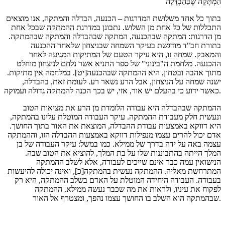
הַמְתָּקָה שֶבַּהַבְדָּלָה
בתוך כל אחד משלושת המדרגות – הכנעה, הבדלה והמתקה, אנו מוצאים
התכללות של כל אחת מן השלוש. נתבונן במדרגת ההמתקה שבכל אחת
מן הדרגות: המתקה שבהכנעה, המתקה שבהבדלה והמתקה שבהמתקה.
בתורת חב"ד מודגשת בעיקר השמחה שבניצחון שלאחר ההכנעה
והמאבק. שמחה זו, היא עיקר הטעם של המתיקות המגיעה לאחר
ההכנעה. מלחמת ה"בינוני" של ספר התניא אשר נלחם לניצחון מוחלט
מתוך אהבה ובטחון, היא ההמתקה שבהכנעה[יט]. במלחמה אין מתיקות.
ישנה שמחה על הניצחון, אבל הרע נשאר רע. לעומת זאת, בהבדלה,
כאשר ידוע כי בהעלם יש אור, אזי, יש בכך הכנה להמתקה גדולה ועמוקה.
ההמתקה שבהבדלה היא עבודה הלומדת מן הרע את מציאות הטוב
ונעשית חלק מעבודת ההמתקה. עיקר העבודה המוטלת עלינו בהמתקה,
היא דווקא באמצעות עבודת ההבדלה, המוצאת את האור בתוך החושך.
אדם יכול להרים עצמו מנפילות דווקא באמצעות ההבדלה הזו, וההמתקה
עצמה באה על ידה בדרך של ממילא. כמו במשל: עיקר העבודה של בן
המלך הייתה בהתבוננות שלו על בת המלך, להוציא את הטוב שבה.
הנישואין עמה כבר אינם שייכים לעבודה, אלא לשלב ההמתקה
המתרחשת מאליה. ההמתקה נעשית בהמתקה[כ], ואינה יכולה להיעשות
בעבודה. העבודה היחידה המוטלת על האדם בשלב ההמתקה, היא רק
לפקוח את עיניו, ולראות את מה שכבר נעשה ממילא. ההמתקה
שבהמתקה הוא השלב בו החושך עצמו נהפך, ומצטרף אל האור.