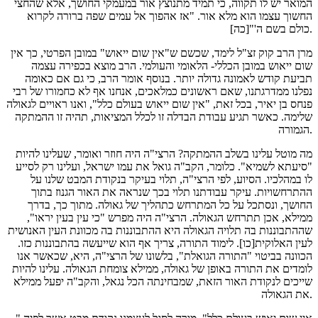
המואר יש לו תקווה, כי תמיד מתנוצץ אור במעמקי החושך, אלא שהחצי
החשוך עצמו הוא מלא אור. "אז אהפוך אל עמים שפה ברורה לקרוא
כולם בשם ה'"[כה].
מרן הרב קוק זצ"ל לימד, שכשם ש"אין שום ייאוש" במובן הפרטי, כך אין
שום ייאוש במובן הכללי- הלאומי והעולמי. הרב מוצא בכפירה עצמה
תביעת קודש לאמונה גדולה יותר. בנוסף אומר הרב, כי גם אם כאומה
נפלנו ממדרגתנו, שאם ראשונים כמלאכים, אנחנו אף לא כחמורו של רבי
פנחס בן יאיר, בכל זאת, "אין שום ייאוש בעולם כלל", ואנו ראויים לגאולה
שלימה. כאשר תגיע עבודת הבדלה זו לכלל המציאות, תהיה זו ההמתקה
הגמורה.
מה מוטל עלינו בשלב ההמתקה? הרצי"ה היה חוזר ואומר, שעלינו להיות
"סיעתא לשמיא". כלומר, הקב"ה גואל את עמו ישראל, ועלינו רק לסייע
לו במהלכיו. הסיוע, לפי הרצי"ה, תלוי בעיקר בנקודת המבט שלנו על
ההתרחשויות. עיקר עבודתנו תלוי בכך שנראה את האור הגנוז בתוך
החושך, ונסתכל על כל המתרחש כתהליך של גאולה. מתוך כך, בדרך
ממילא, אכן תתרחש הגאולה. הרצי"ה היה מפרש "כי עין בעין יראו",
שההתבוננות בה תלויה הגאולה היא ההתבוננות בה מכוונת העין האנושית
לעין האלוקית[כו]. לימוד התורה, צריך אף הוא שייעשה בהתבוננות כזו.
הכוונה בביטוי "התורה הגואלת", בלשונו של הרצי"ה, היא, שכאשר אנו
לומדים את התורה באופן של גאולה, ממילא צומחת הגאולה. עלינו להיות
שייכים לנקודת האור הזאת, שמבחינתה הכל נגאל, והקב"ה יפעל ממילא
את הגאולה.