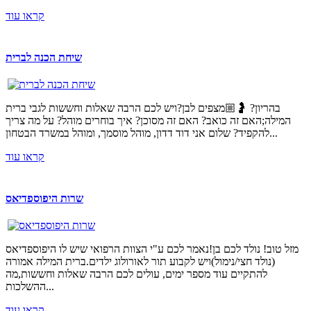
קראו עוד
שיחת הכנה לברית
בהריון? 🤰🏼מצפים לבן?ויש לכם הרבה שאלות וחששות לגבי ברית
המילה;האם זה כואב? האם זה מסוכן? איך בוחרים מוהל? על מה צריך
להקפיד? שלום אני דוד דדון, מוהל מוסמך, ומוהל במשרד הבטחון...
קראו עוד
שרות היפוספדיאס
מזל טוב! נולד לכם בן!נאמר לכם ע"י הצוות הרפואי שיש לו היפוספדיאס
(נולד חצי/נימול)ויש לקבוע תור לאורולוג ילדים.ברית המילה אמורה
להתקיים עוד מספר ימים, עולים לכם הרבה שאלות וחששות,מה
ההשלכות...
קראו עוד