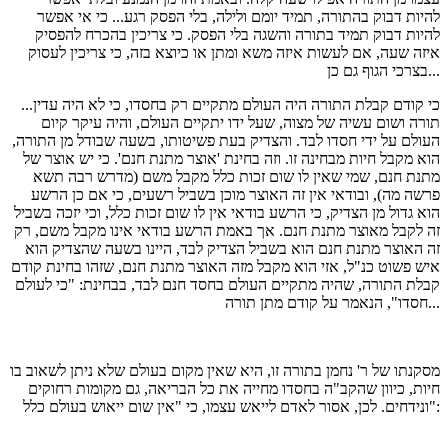
להיות דבוק בהתורה, תמיד יומם ולילה, בלי הפסק רגע... כי אי אפשר
להיות דבוק תמיד בתורה והשגה בלי הפסק. כי צריכין בהכרח להפסיק
איזה שעה, אם לעשות איזה משא ומתן או כיוצא בזה, כי צריכין לעסוק
בצרכי הגוף גם כן...
...כי קודם קבלת התורה היה העולם מתקיים רק בחסדו, כי לא היה עדין
תורה ושום עשיה של מצוה, שעל ידו יתקיים העולם, והיה עיקר קיום
העולם על ידי חסדו לבד. והצדיק בעת פשיטותו, בשעה שבודל מן התורה,
הוא מקבל חיות מבחינה זו. וזה בחינת 'אוצר מתנת חנם'. כי יש אוצר של
מתנת חנם, שמי שאין לו שום זכות כלל מקבל משם (מדרש רבה תשא
פרשה מה), ובודאי אין זה האוצר מוכן בשביל רשעים, כי אם כן הרשע
הוא גדול מן הצדיק, כי הרשע בודאי אין לו שום זכות כלל, וכי יזכה בשביל
זה לקבל מאוצר מתנת חנם. אך באמת הרשע בודאי אינו מקבל משם, רק
זה האוצר מתנת חנם הוא בשביל הצדיק לבד, היינו בשעה שהצדיק הוא
איש פשוט כנ"ל, אזי הוא מקבל מזה האוצר מתנת חנם, שזהו בחינת קודם
קבלת התורה, שהיה מתקיים העולם בחסד חנם לבד, בבחינת: "כי לעולם
חסדו", הנאמר על קודם מתן תורה...
מסקנתו של ר' נחמן בתורה זו, היא שאין מקום בעולם שלא ניתן לשאוב בו
חיות, כיוון שהקב"ה בחסדו מחייה את כל הבריאה, גם מקומות רחוקים
ונידחים. לכן, אסור לאדם לייאש עצמו, כי "אין שום ייאוש בעולם כלל":