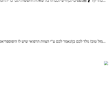
בהריון? 🤰🏼מצפים לבן?ויש לכם הרבה שאלות וחששות לגבי ברית המילה;האם זה כואב? האם זה מסוכן? איך בוחרים מוהל? על מה צריך להקפיד? שלום אני דוד דדון, מוהל מוסמך, ומוהל במשרד הבטחון...
מזל טוב! נולד לכם בן!נאמר לכם ע"י הצוות הרפואי שיש לו היפוספדיאס (נולד חצי/נימול)ויש לקבוע תור לאורולוג ילדים.ברית המילה אמורה להתקיים עוד מספר ימים, עולים לכם הרבה שאלות וחששות,מה ההשלכות...