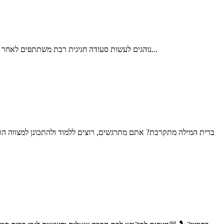
נוהגים לעשות סעודה חגיגית רבת משתתפים לאחר הברית, והיא סעודת מצווה. נוהג זה מקורו בסעודה שערך אברהם אבינו לבנו: "וַיַּעַשׂ אַבְרָהָם מִשְׁתֶּה גָדוֹל בְּיוֹם הִגָּמֵל אֶת יִצְחָק" (בראשית כ"א 8). דרכו...
ברית המילה מתקרבת? אתם מתרגשים, רוצים ללמוד ולהתכונן למצווה הר