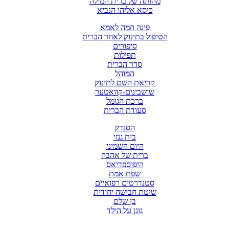
מהותה של ברית המילה
כיסא אליהו הנביא
פינה חמה לאמא
הטיפול בתינוק לאחר הברית
סיפורים
תפילות
סדר הברית
המוהל
קריאת השם לתינוק
שושבינים-קוואטער
ברכת הגומל
סעודת הברית
הסנדק
בית גנזי
היום השמיני
ברית של אהבה
היפוספדיאס
שפת אמת
סטנדרטים רפואיים
שיטת חבישה יחודית
בן שלם
גונן על הילד