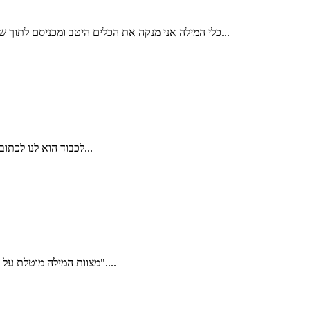
כלי המילה אני מנקה את הכלים היטב ומכניסם לתוך שקית סטרילית. כלי המילה עוברים תהליך עיקור במכשיר אוטוקלב. מכשיר זה משמש לעיקור כלי ניתוח במרפאות כירורגיות ובחדרי ניתוח. לאחר העיקור...
לכבוד הוא לנו לכתוב את הדברים הבאים על המוהל דוד דדון. דוד היה המוהל בברית המילה של בננו. דוד הוא אדם יחיד ומיוחד. הגענו אליו דרך המלצה חמה של הרב שחיתן...
מצוות המילה מוטלת על אבי הבן, אך כאשר האב אינו יודע למול – כלומר: במרבית המקרים בימינו – הוא ממנה את המוהל כשליחו על-פי הכלל ההלכתי: "שלוחו של אדם כמותו"....