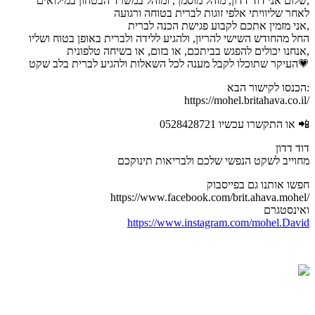
שלום אני דוד דדון, מוהל מוסמך, ומוהל במשרד הבטחון במילואים,
לאחר שליוויתי אלפי זוגות לברית בטוחה ורגועה
אני מזמין אתכם לקבוע פגישת הכנה לברית,
החל מהחודש השישי להריון, ולהגיע ללידה ולברית באופן בטוח ושליו
אנחנו יכולים להפגש בביתכם, או בזום, או בשיחה טלפונית,
העיקר שתוכלו לקבל מענה לכל השאלות ולהגיע לברית בלב שקט💗
הכנסו לקישור הבא:
https://mohel.britahava.co.il/
או התקשרו עכשיו 0528428721 📲
דוד דדון
מחוייב לשקט הנפשי שלכם ולבריאות תינוקכם
חפשו אותנו גם בפייסבוק
https://www.facebook.com/brit.ahava.mohel/
ואינסטגרם
https://www.instagram.com/mohel.David