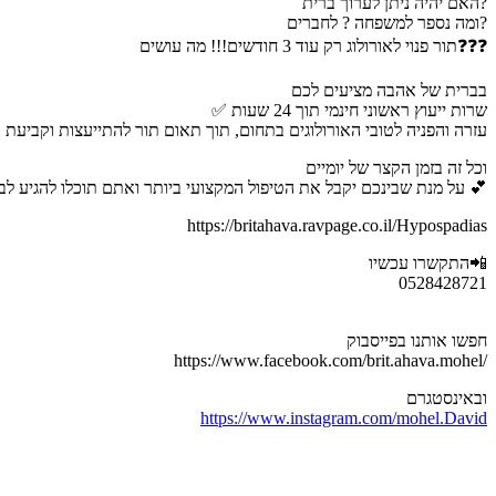
האם יהיה ניתן לערוך ברית?
ומה נספר למשפחה ? לחברים?
תור פנוי לאורולוג רק עוד 3 חודשים!!! מה עושים❓❓❓
בברית של אהבה מציעים לכם
✅ שרות ייעוץ ראשוני חינמי תוך 24 שעות
✅ עזרה והפניה לטובי האורולוגים בתחום, תוך תאום תור להתייעצות וקביעת
וכל זה בזמן הקצר של יומיים
על מנת שבינכם יקבל את הטיפול המקצועי ביותר ואתם תוכלו להגיע לברית בלב שקט 💕
https://britahava.ravpage.co.il/Hypospadias
התקשרו עכשיו📲
0528428721
חפשו אותנו בפייסבוק
https://www.facebook.com/brit.ahava.mohel/
ובאינסטגרם
https://www.instagram.com/mohel.David