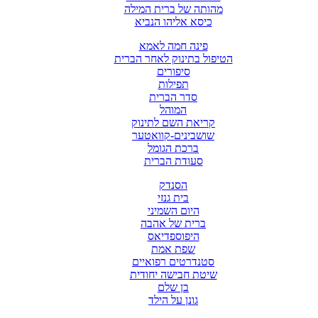
מהותה של ברית המילה
כיסא אליהו הנביא
פינה חמה לאמא
הטיפול בתינוק לאחר הברית
סיפורים
תפילות
סדר הברית
המוהל
קריאת השם לתינוק
שושבינים-קוואטער
ברכת הגומל
סעודת הברית
הסנדק
בית גנזי
היום השמיני
ברית של אהבה
היפוספדיאס
שפת אמת
סטנדרטים רפואיים
שיטת חבישה יחודית
בן שלם
גונן על הילד