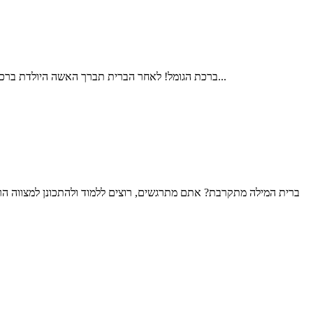
ברכת הגומל! לאחר הברית תברך האשה היולדת ברכת 'הגומל' בציבור, כהודיה להשם על שעברה את הלידה בשלום. קודם שתברך תאמר האשה:"הודו לה' כי טוב, כי לעולם חסדו""אודה ה' בכל לבב. בסוד...
ברית המילה מתקרבת? אתם מתרגשים, רוצים ללמוד ולהתכונן למצווה הר