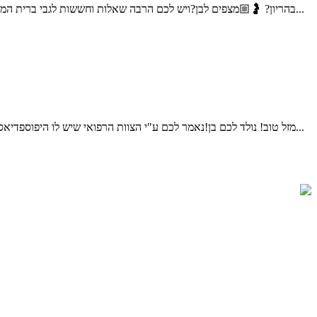
בהריון? 🤰🏼מצפים לבן?ויש לכם הרבה שאלות וחששות לגבי ברית המילה;האם זה כואב? האם זה מסוכן? איך בוחרים מוהל? על מה צריך להקפיד? שלום אני דוד דדון, מוהל מוסמך, ומוהל במשרד הבטחון...
מזל טוב! נולד לכם בן!נאמר לכם ע"י הצוות הרפואי שיש לו היפוספדיאס (נולד חצי/נימול)ויש לקבוע תור לאורולוג ילדים.ברית המילה אמורה להתקיים עוד מספר ימים, עולים לכם הרבה שאלות וחששות,מה ההשלכות...