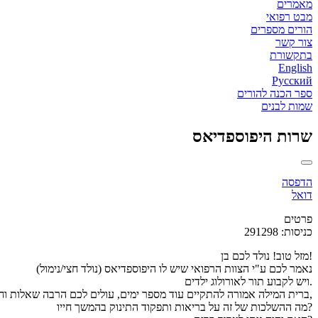
מאמרים
מבט רפואי
הורים מספרים
צור קשר
בתקשורת
English
Русский
ספר הכנה להורים
שמות לבנים
שרות היפוספדיאס
הדפסה
דואל
פרטים
כניסות: 291298
מזל טוב! נולד לכם בן!
נאמר לכם ע"י הצוות הרפואי שיש לו היפוספדיאס (נולד חצי/נימול)
ויש לקבוע תור לאורולוג ילדים.
ברית המילה אמורה להתקיים עוד מספר ימים, עולים לכם הרבה שאלות וחששות,
מה ההשלכות של זה על בריאות ותפקוד התינוק בהמשך חייו?