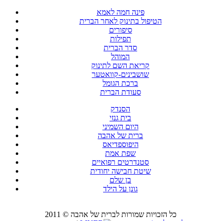
פינה חמה לאמא
הטיפול בתינוק לאחר הברית
סיפורים
תפילות
סדר הברית
המוהל
קריאת השם לתינוק
שושבינים-קוואטער
ברכת הגומל
סעודת הברית
הסנדק
בית גנזי
היום השמיני
ברית של אהבה
היפוספדיאס
שפת אמת
סטנדרטים רפואיים
שיטת חבישה יחודית
בן שלם
גונן על הילד
כל הזכויות שמורות לברית של אהבה © 2011