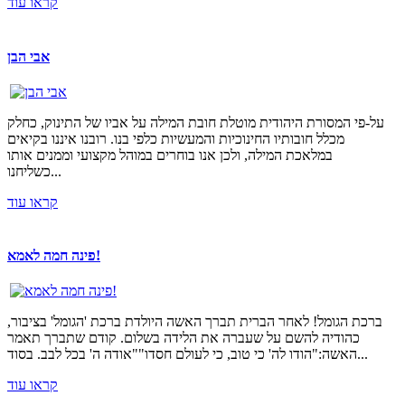
קראו עוד
אבי הבן
על-פי המסורת היהודית מוטלת חובת המילה על אביו של התינוק, כחלק
מכלל חובותיו החינוכיות והמעשיות כלפי בנו. רובנו איננו בקיאים
במלאכת המילה, ולכן אנו בוחרים במוהל מקצועי וממנים אותו
כשליחנו...
קראו עוד
פינה חמה לאמא!
ברכת הגומל! לאחר הברית תברך האשה היולדת ברכת 'הגומל' בציבור,
כהודיה להשם על שעברה את הלידה בשלום. קודם שתברך תאמר
האשה:"הודו לה' כי טוב, כי לעולם חסדו""אודה ה' בכל לבב. בסוד...
קראו עוד