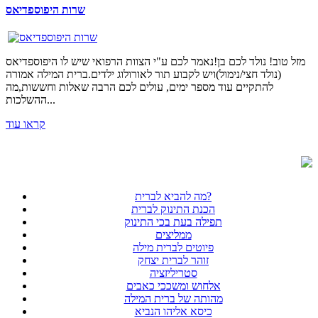
שרות היפוספדיאס
מזל טוב! נולד לכם בן!נאמר לכם ע"י הצוות הרפואי שיש לו היפוספדיאס
(נולד חצי/נימול)ויש לקבוע תור לאורולוג ילדים.ברית המילה אמורה
להתקיים עוד מספר ימים, עולים לכם הרבה שאלות וחששות,מה
ההשלכות...
קראו עוד
מה להביא לברית?
הכנת התינוק לברית
תפילה בעת בכי התינוק
ממליצים
פיוטים לברית מילה
זוהר לברית יצחק
סטריליזציה
אלחוש ומשככי כאבים
מהותה של ברית המילה
כיסא אליהו הנביא