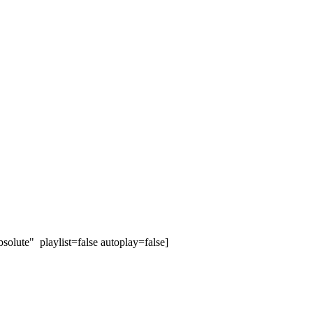
olute" playlist=false autoplay=false]