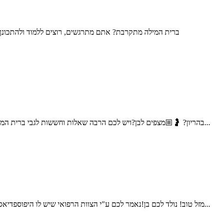
ברית המילה מתקרבת? אתם מתרגשים, רוצים ללמוד ולהתכונן 
בהריון? 🤰🏼מצפים לבן?ויש לכם הרבה שאלות וחששות לגבי ברית המילה;האם זה כואב? האם זה מסוכן? איך בוחרים מוהל? על מה צריך להקפיד? שלום אני דוד דדון, מוהל מוסמך, ומוהל במשרד הבטחון...
מזל טוב! נולד לכם בן!נאמר לכם ע"י הצוות הרפואי שיש לו היפוספדיאס (נולד חצי/נימול)ויש לקבוע תור לאורולוג ילדים.ברית המילה אמורה להתקיים עוד מספר ימים, עולים לכם הרבה שאלות וחששות,מה ההשלכות...