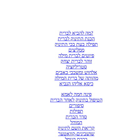
מה להביא לברית?
הכנת התינוק לברית
תפילה בעת בכי התינוק
ממליצים
פיוטים לברית מילה
זוהר לברית יצחק
סטריליזציה
אלחוש ומשככי כאבים
מהותה של ברית המילה
כיסא אליהו הנביא
פינה חמה לאמא
הטיפול בתינוק לאחר הברית
סיפורים
תפילות
סדר הברית
המוהל
קריאת השם לתינוק
שושבינים-קוואטער
ברכת הגומל