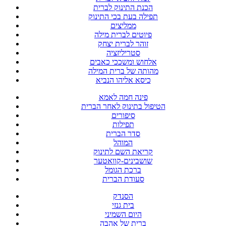
הכנת התינוק לברית
תפילה בעת בכי התינוק
ממליצים
פיוטים לברית מילה
זוהר לברית יצחק
סטריליזציה
אלחוש ומשככי כאבים
מהותה של ברית המילה
כיסא אליהו הנביא
פינה חמה לאמא
הטיפול בתינוק לאחר הברית
סיפורים
תפילות
סדר הברית
המוהל
קריאת השם לתינוק
שושבינים-קוואטער
ברכת הגומל
סעודת הברית
הסנדק
בית גנזי
היום השמיני
ברית של אהבה