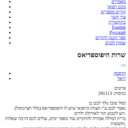
מאמרים
מבט רפואי
הורים מספרים
צור קשר
בתקשורת
English
Русский
ספר הכנה להורים
שמות לבנים
שרות היפוספדיאס
הדפסה
דואל
פרטים
כניסות: 291113
מזל טוב! נולד לכם בן!
נאמר לכם ע"י הצוות הרפואי שיש לו היפוספדיאס (נולד חצי/נימול)
ויש לקבוע תור לאורולוג ילדים.
ברית המילה אמורה להתקיים עוד מספר ימים, עולים לכם הרבה שאלות
וחששות,