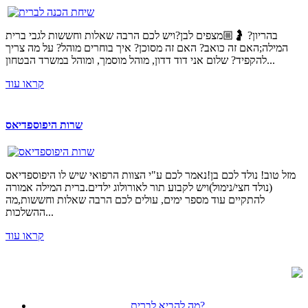
בהריון? 🤰🏼מצפים לבן?ויש לכם הרבה שאלות וחששות לגבי ברית
המילה;האם זה כואב? האם זה מסוכן? איך בוחרים מוהל? על מה צריך
להקפיד? שלום אני דוד דדון, מוהל מוסמך, ומוהל במשרד הבטחון...
קראו עוד
שרות היפוספדיאס
מזל טוב! נולד לכם בן!נאמר לכם ע"י הצוות הרפואי שיש לו היפוספדיאס
(נולד חצי/נימול)ויש לקבוע תור לאורולוג ילדים.ברית המילה אמורה
להתקיים עוד מספר ימים, עולים לכם הרבה שאלות וחששות,מה
ההשלכות...
קראו עוד
מה להביא לברית?