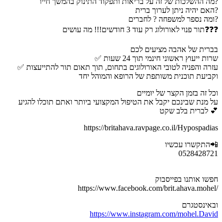
מה ההשלכות של זה על בריאות ותפקוד התינוק בהמשך חייו?
האם יהיה ניתן לערוך ברית?
ומה נספר למשפחה ? לחברים?
תור פנוי לאורולוג רק עוד 3 חודשים!!! מה עושים❓❓❓
בברית של אהבה מציעים לכם
✅ שרות ייעוץ ראשוני חינמי תוך 24 שעות
✅ עזרה והפניה לטובי האורולוגים בתחום, תוך תאום תור להתייעצות
וקביעת תוכנית משותפת של הרופא והמוהל יחד
וכל זה בזמן הקצר של יומיים
על מנת שבינכם יקבל את הטיפול המקצועי ביותר ואתם תוכלו להגיע
לברית בלב שקט 💕
https://britahava.ravpage.co.il/Hypospadias
התקשרו עכשיו📲
0528428721
חפשו אותנו בפייסבוק
https://www.facebook.com/brit.ahava.mohel/
ובאינסטגרם
https://www.instagram.com/mohel.David