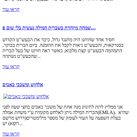
קראו עוד
שמחה מיוחדת כשברית המילה נעשית בלי שום פ…
חסיד אחד שחותנו היה מתנגד גדול, כיבד את הבעש"ט הקדוש
בסנדקאות, והבעש"ט ניאות לקבל את ההזמנה. ביום הברית בבוקר,
התמהמה הבעש"ט קצת מלבוא, כאשר ראה חותנו של בעל הברית
שהבעש"ט נשתהה...
קראו עוד
אלחוש ומשככי כאבים
אני ממליץ לתת לתינוק מנה אחת של משכך כאבים כחצי שעה לפני
הברית המילה ניתן לאלחש מקומית ע"י משחת אמלה(EMLA), שהיא
בעלת השפעה על העור לעומק של מספר מילימטרים(דרוש מרשם
רופא) יש...
קראו עוד