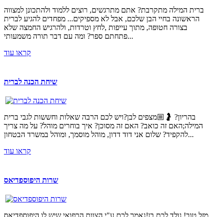
ברית המילה מתקרבת? אתם מתרגשים, רוצים ללמוד ולהתכונן למצווה
הראשונה בחיי הבן שלכם, אבל לא מספיקים... מפחדים להגיע לברית
בצורה חטופה, מתוך עייפות ,לחץ וטרדות, ולהרגיש החמצה שלא
פתחתם ספר? ומה עם דבר תורה משמעותי...
קראו עוד
שיחת הכנה לברית
בהריון? 🤰🏼מצפים לבן?ויש לכם הרבה שאלות וחששות לגבי ברית
המילה;האם זה כואב? האם זה מסוכן? איך בוחרים מוהל? על מה צריך
להקפיד? שלום אני דוד דדון, מוהל מוסמך, ומוהל במשרד הבטחון...
קראו עוד
שרות היפוספדיאס
מזל טוב! נולד לכם בן!נאמר לכם ע"י הצוות הרפואי שיש לו היפוספדיאס