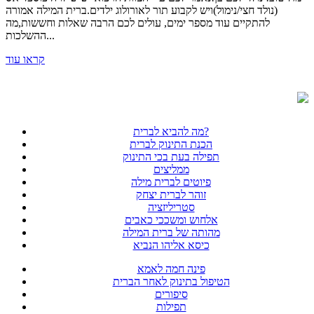
(נולד חצי/נימול)ויש לקבוע תור לאורולוג ילדים.ברית המילה אמורה
להתקיים עוד מספר ימים, עולים לכם הרבה שאלות וחששות,מה
ההשלכות...
קראו עוד
מה להביא לברית?
הכנת התינוק לברית
תפילה בעת בכי התינוק
ממליצים
פיוטים לברית מילה
זוהר לברית יצחק
סטריליזציה
אלחוש ומשככי כאבים
מהותה של ברית המילה
כיסא אליהו הנביא
פינה חמה לאמא
הטיפול בתינוק לאחר הברית
סיפורים
תפילות