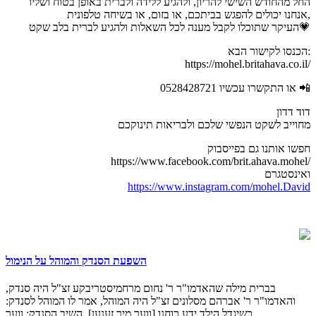
החל מהחודש השישי להריון, ולהגיע ללידה ולברית באופן בטוח ושליו
אנחנו יכולים להפגש בביתכם, או בזום, או בשיחה טלפונית,
העיקר שתוכלו לקבל מענה לכל השאלות ולהגיע לברית בלב שקט💗
הכנסו לקישור הבא:
https://mohel.britahava.co.il/
או התקשרו עכשיו 0528428721 📲
דוד דדון
מחוייב לשקט הנפשי שלכם ולבריאות תינוקכם
חפשו אותנו גם בפייסבוק
https://www.facebook.com/brit.ahava.mohel/
ואינסטגרם
https://www.instagram.com/mohel.David
השפעת הסנדק והמוהל על הנימול
בברית מילה שהאדמו"ר ר' נחום מרחמיסטריבקע זצ"ל היה סנדק,
והאדמו"ר ר' אברהם מסלונים זצ"ל היה המוהל, אמר לו המוהל לסנדק:
כשיגדל הילד ידע כוחנו [ווער מיר זענען], השיב הסנדק: ווער...