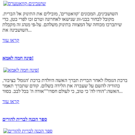
השושבינים, המכונים 'קוואטרים', מובילים את התינוק אל הברית.
מקובל לבחור בבני-זוג שנישאו לאחרונה וטרם זכו לפרי בטן, כדי
שיתברכו מכוחה של המצווה בתינוק משלהם. על-פי מנהג זה מקבלת
השושבינה את...
קראו עוד
פינה חמה לאמא!
ברכת הגומל! לאחר הברית תברך האשה היולדת ברכת 'הגומל' בציבור,
כהודיה להשם על שעברה את הלידה בשלום. קודם שתברך תאמר
האשה:"הודו לה' כי טוב, כי לעולם חסדו""אודה ה' בכל לבב. בסוד...
קראו עוד
ספר הכנה לברית להורים