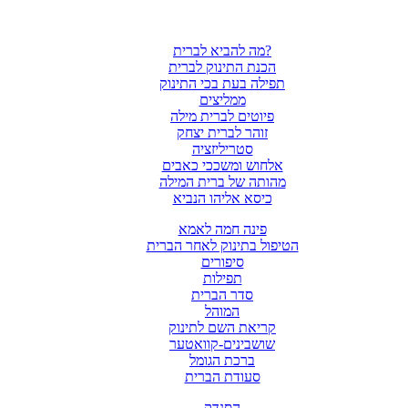
מה להביא לברית?
הכנת התינוק לברית
תפילה בעת בכי התינוק
ממליצים
פיוטים לברית מילה
זוהר לברית יצחק
סטריליזציה
אלחוש ומשככי כאבים
מהותה של ברית המילה
כיסא אליהו הנביא
פינה חמה לאמא
הטיפול בתינוק לאחר הברית
סיפורים
תפילות
סדר הברית
המוהל
קריאת השם לתינוק
שושבינים-קוואטער
ברכת הגומל
סעודת הברית
הסנדק