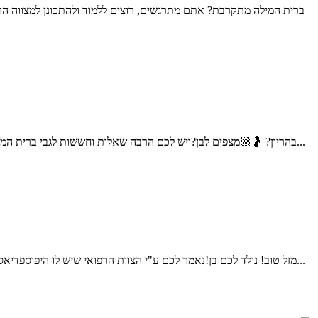
ברית המילה מתקרבת? אתם מתרגשים, רוצים ללמוד ולהתכונן למצווה הר
בהריון? 🤰🏼מצפים לבן?ויש לכם הרבה שאלות וחששות לגבי ברית המילה;האם זה כואב? האם זה מסוכן? איך בוחרים מוהל? על מה צריך להקפיד? שלום אני דוד דדון, מוהל מוסמך, ומוהל במשרד הבטחון...
מזל טוב! נולד לכם בן!נאמר לכם ע"י הצוות הרפואי שיש לו היפוספדיאס (נולד חצי/נימול)ויש לקבוע תור לאורולוג ילדים.ברית המילה אמורה להתקיים עוד מספר ימים, עולים לכם הרבה שאלות וחששות,מה ההשלכות...