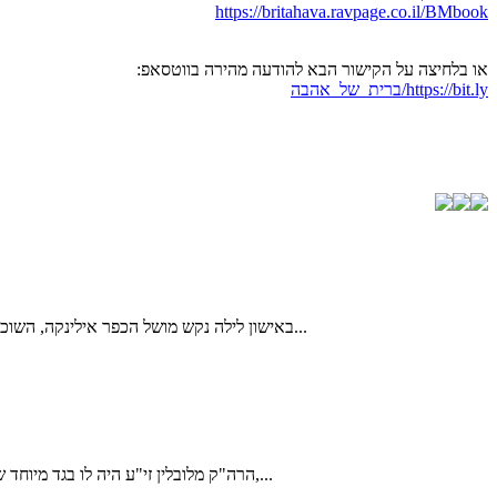
https://britahava.ravpage.co.il/BMbook
או בלחיצה על הקישור הבא להודעה מהירה בווטסאפ:
https://bit.ly/ברית_של_אהבה
באישון לילה נקש מושל הכפר אילינקה, השוכן בקרבת העיר וורוניז' שברוסיה, על דלת ביתו של ר' זלמן ליברמן. ר' זלמן נשלח לשם על-ידי האדמו"ר הרש"ב (רבי שלום-דובער) מליובאוויטש כדי לסייע...
הרה"ק מלובלין זי"ע היה לו בגד מיוחד שהיה לובשו רק ביום ששימש כסנדק בברית מילה, באחד הימים לבש הרה"ק מלובלין את הבגד המיוחד לברית, והדבר עורר תמיהה גדולה בעיני החסידים,...