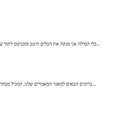
כלי המילה אני מנקה את הכלים היטב ומכניסם לתוך שקית סטרילית. כלי המילה עוברים תהליך עיקור במכשיר אוטוקלב. מכשיר זה משמש לעיקור כלי ניתוח במרפאות כירורגיות ובחדרי ניתוח. לאחר העיקור...
ברוכים הבאים למאגר המאמרים שלנו, המכיל מבחר מאמרים ודברי הגות בנושא ברית המילה. אם ברצונכם להעלות לאתר מאמר משלכם או להמליץ לנו על מאמר שקראתם ואהבתם, אנא לחצו כאן כדי...