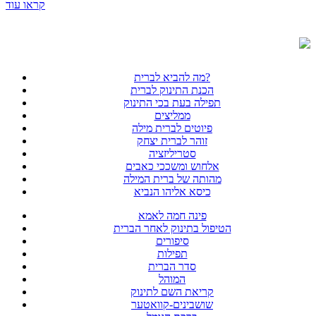
קראו עוד
מה להביא לברית?
הכנת התינוק לברית
תפילה בעת בכי התינוק
ממליצים
פיוטים לברית מילה
זוהר לברית יצחק
סטריליזציה
אלחוש ומשככי כאבים
מהותה של ברית המילה
כיסא אליהו הנביא
פינה חמה לאמא
הטיפול בתינוק לאחר הברית
סיפורים
תפילות
סדר הברית
המוהל
קריאת השם לתינוק
שושבינים-קוואטער