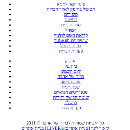
פינה חמה לאמא
הטיפול בתינוק לאחר הברית
סיפורים
תפילות
סדר הברית
המוהל
קריאת השם לתינוק
שושבינים-קוואטער
ברכת הגומל
סעודת הברית
הסנדק
בית גנזי
היום השמיני
ברית של אהבה
היפוספדיאס
שפת אמת
סטנדרטים רפואיים
שיטת חבישה יחודית
בן שלם
גונן על הילד
כל הזכויות שמורות לברית של אהבה © 2011
LINER
|
בניית אתרים