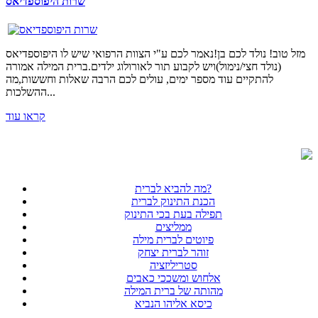
שרות היפוספדיאס
מזל טוב! נולד לכם בן!נאמר לכם ע"י הצוות הרפואי שיש לו היפוספדיאס
(נולד חצי/נימול)ויש לקבוע תור לאורולוג ילדים.ברית המילה אמורה
להתקיים עוד מספר ימים, עולים לכם הרבה שאלות וחששות,מה
ההשלכות...
קראו עוד
מה להביא לברית?
הכנת התינוק לברית
תפילה בעת בכי התינוק
ממליצים
פיוטים לברית מילה
זוהר לברית יצחק
סטריליזציה
אלחוש ומשככי כאבים
מהותה של ברית המילה
כיסא אליהו הנביא