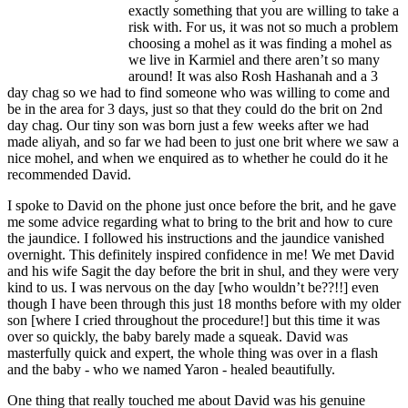
exactly something that you are willing to take a
risk with. For us, it was not so much a problem
choosing a mohel as it was finding a mohel as
we live in Karmiel and there aren’t so many
around! It was also Rosh Hashanah and a 3
day chag so we had to find someone who was willing to come and
be in the area for 3 days, just so that they could do the brit on 2nd
day chag. Our tiny son was born just a few weeks after we had
made aliyah, and so far we had been to just one brit where we saw a
nice mohel, and when we enquired as to whether he could do it he
recommended David.
I spoke to David on the phone just once before the brit, and he gave
me some advice regarding what to bring to the brit and how to cure
the jaundice. I followed his instructions and the jaundice vanished
overnight. This definitely inspired confidence in me! We met David
and his wife Sagit the day before the brit in shul, and they were very
kind to us. I was nervous on the day [who wouldn’t be??!!] even
though I have been through this just 18 months before with my older
son [where I cried throughout the procedure!] but this time it was
over so quickly, the baby barely made a squeak. David was
masterfully quick and expert, the whole thing was over in a flash
and the baby - who we named Yaron - healed beautifully.
One thing that really touched me about David was his genuine